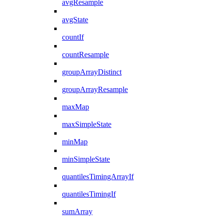
avgResample
avgState
countIf
countResample
groupArrayDistinct
groupArrayResample
maxMap
maxSimpleState
minMap
minSimpleState
quantilesTimingArrayIf
quantilesTimingIf
sumArray