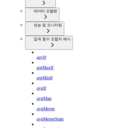
데이터 모델링
성능 및 모니터링
집계 함수 조합자 예시
anyIf
argMaxIf
argMinIf
avgIf
avgMap
avgMerge
avgMergeState