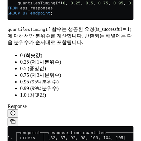
    quantilesTimingIf(
0
, 
0
.
25
, 
0
.
5
, 
0
.
75
, 
0
.
95
, 
0
.
99
,
FROM
 api_responses
GROUP BY
 endpoint
;
함수는 성공한 요청(is_successful = 1)
quantilesTimingIf
에 대해서만 분위수를 계산합니다. 반환되는 배열에는 다
음 분위수가 순서대로 포함됩니다.
0 (최솟값)
0.25 (제1사분위수)
0.5 (중앙값)
0.75 (제3사분위수)
0.95 (95백분위수)
0.99 (99백분위수)
1.0 (최댓값)
Response
   ┌─endpoint─┬─response_time_quantiles──────────────
1. │ orders   │ [82, 87, 92, 98, 103, 104, 105]      