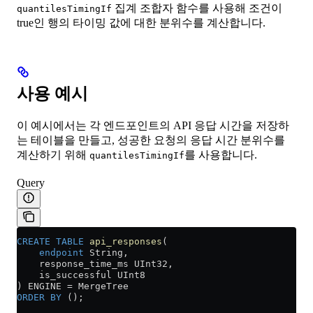
집계 조합자 함수를 사용해 조건이
quantilesTimingIf
true인 행의 타이밍 값에 대한 분위수를 계산합니다.
사용 예시
이 예시에서는 각 엔드포인트의 API 응답 시간을 저장하
는 테이블을 만들고, 성공한 요청의 응답 시간 분위수를
계산하기 위해
를 사용합니다.
quantilesTimingIf
Query
CREATE
 TABLE
 api_responses
(
    endpoint
 String,
    response_time_ms UInt32,
    is_successful UInt8
) ENGINE 
=
 MergeTree
ORDER BY
 ();