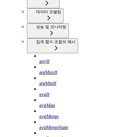
데이터 모델링
성능 및 모니터링
집계 함수 조합자 예시
anyIf
argMaxIf
argMinIf
avgIf
avgMap
avgMerge
avgMergeState