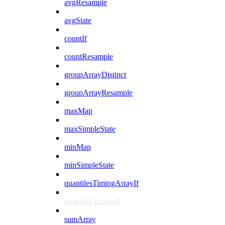
avgResample
avgState
countIf
countResample
groupArrayDistinct
groupArrayResample
maxMap
maxSimpleState
minMap
minSimpleState
quantilesTimingArrayIf
quantilesTimingIf
sumArray