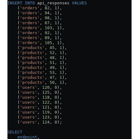
INSERT INTO
 api_responses 
VALUES
    (
'orders'
, 
82
, 
1
),
    (
'orders'
, 
94
, 
1
),
    (
'orders'
, 
98
, 
1
),
    (
'orders'
, 
87
, 
1
),
    (
'orders'
, 
103
, 
1
),
    (
'orders'
, 
92
, 
1
),
    (
'orders'
, 
89
, 
1
),
    (
'orders'
, 
105
, 
1
),
    (
'products'
, 
45
, 
1
),
    (
'products'
, 
52
, 
1
),
    (
'products'
, 
48
, 
1
),
    (
'products'
, 
51
, 
1
),
    (
'products'
, 
49
, 
1
),
    (
'products'
, 
53
, 
1
),
    (
'products'
, 
47
, 
1
),
    (
'products'
, 
50
, 
1
),
    (
'users'
, 
120
, 
0
),
    (
'users'
, 
125
, 
0
),
    (
'users'
, 
118
, 
0
),
    (
'users'
, 
122
, 
0
),
    (
'users'
, 
121
, 
0
),
    (
'users'
, 
119
, 
0
),
    (
'users'
, 
123
, 
0
),
    (
'users'
, 
124
, 
0
);
SELECT
    endpoint
,