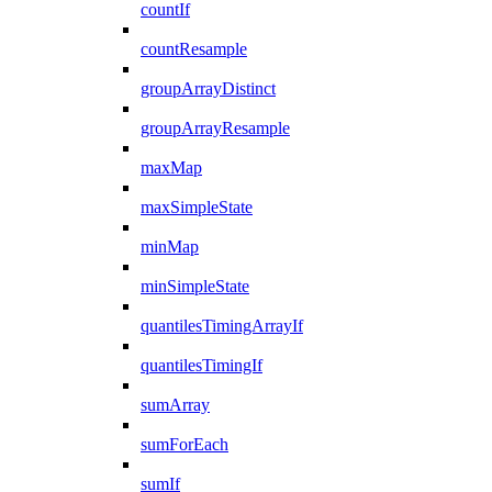
countIf
countResample
groupArrayDistinct
groupArrayResample
maxMap
maxSimpleState
minMap
minSimpleState
quantilesTimingArrayIf
quantilesTimingIf
sumArray
sumForEach
sumIf