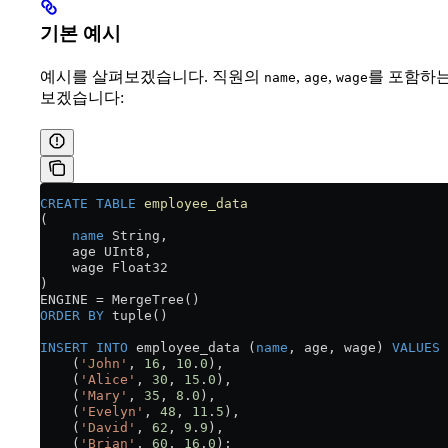
기본 예시
예시를 살펴보겠습니다. 직원의
,
,
를 포함하는
name
age
wage
보겠습니다:
CREATE
 TABLE
 employee_data
(
    name
 String,
    age UInt8,
    wage Float32
) 
ENGINE 
=
 MergeTree()
ORDER BY
 tuple()
INSERT INTO
 employee_data (
name
, age, wage) 
VALUES
    (
'John'
, 
16
, 
10
.
0
),
    (
'Alice'
, 
30
, 
15
.
0
),
    (
'Mary'
, 
35
, 
8
.
0
),
    (
'Evelyn'
, 
48
, 
11
.
5
),
    (
'David'
, 
62
, 
9
.
9
),
    (
'Brian'
, 
60
, 
16
.
0
);