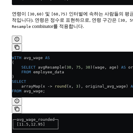
연령이
및
인터벌에 속하는 사람들의 평균
[30,60)
[60,75)
적입니다). 연령은 정수로 표현하므로, 연령 구간은
[30, 5
combinator를 적용합니다.
Resample
WITH
 avg_wage 
AS
(
    SELECT
 avgResample(
30
, 
75
, 
30
)(wage, age) 
AS
 or
    FROM
 employee_data
)
SELECT
    arrayMap(x 
->
 round
(x, 
3
), original_avg_wage) 
A
FROM
 avg_wage;
┌─avg_wage_rounded─┐
│ [11.5,12.95]     │
└──────────────────┘