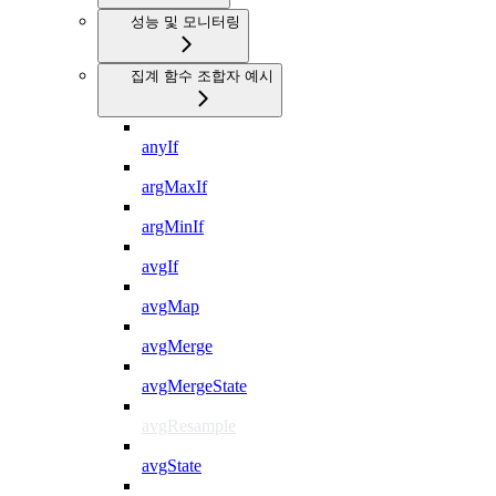
성능 및 모니터링
집계 함수 조합자 예시
anyIf
argMaxIf
argMinIf
avgIf
avgMap
avgMerge
avgMergeState
avgResample
avgState