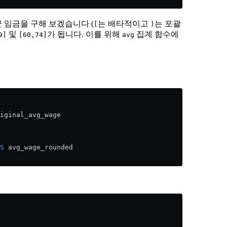
 임금을 구해 보겠습니다 (
는 배타적이고
는 포괄
[
)
및
가 됩니다. 이를 위해
집계 함수에
9]
[60,74]
avg
iginal_avg_wage
S
 avg_wage_rounded