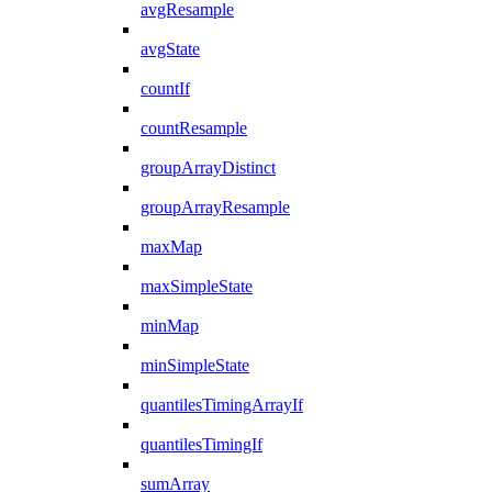
avgResample
avgState
countIf
countResample
groupArrayDistinct
groupArrayResample
maxMap
maxSimpleState
minMap
minSimpleState
quantilesTimingArrayIf
quantilesTimingIf
sumArray