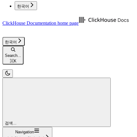
한국어
ClickHouse Documentation
home page
한국어
Search...
⌘
K
검색...
Navigation