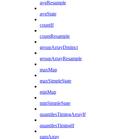
avgResample
avgState
countIf
countResample
groupArrayDistinct
groupArrayResample
maxMap
maxSimpleState
minMap
minSimpleState
quantilesTimingArrayIf
quantilesTimingIf
sumArray