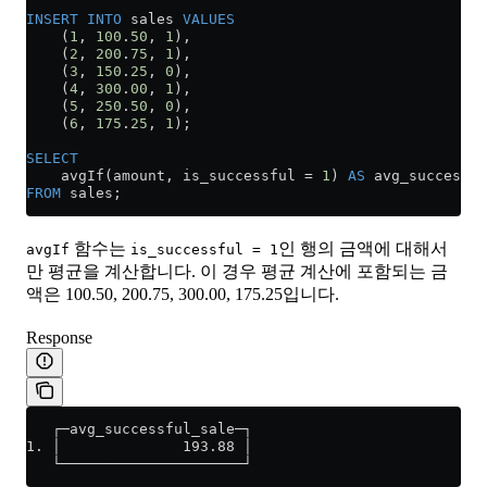
INSERT INTO
 sales 
VALUES
    (
1
, 
100
.
50
, 
1
),
    (
2
, 
200
.
75
, 
1
),
    (
3
, 
150
.
25
, 
0
),
    (
4
, 
300
.
00
, 
1
),
    (
5
, 
250
.
50
, 
0
),
    (
6
, 
175
.
25
, 
1
);
SELECT
    avgIf(amount, is_successful 
=
 1
) 
AS
 avg_successfu
FROM
 sales;
함수는
인 행의 금액에 대해서
avgIf
is_successful = 1
만 평균을 계산합니다. 이 경우 평균 계산에 포함되는 금
액은 100.50, 200.75, 300.00, 175.25입니다.
Response
   ┌─avg_successful_sale─┐
1. │              193.88 │
   └─────────────────────┘