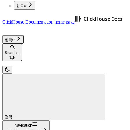
한국어
ClickHouse Documentation
home page
한국어
Search...
⌘
K
검색...
Navigation