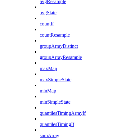
avgResample
avgState
countIf
countResample
groupArrayDistinct
groupArrayResample
maxMap
maxSimpleState
minMap
minSimpleState
quantilesTimingArrayIf
quantilesTimingIf
sumArray