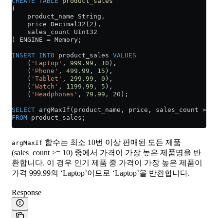
CREATE
 TABLE
 product_sales
(
    product_name String,
    price Decimal32(
2
),
    sales_count UInt32
) ENGINE 
=
 Memory;
INSERT INTO
 product_sales 
VALUES
    (
'Laptop'
, 
999
.
99
, 
10
),
    (
'Phone'
, 
499
.
99
, 
15
),
    (
'Tablet'
, 
299
.
99
, 
0
),
    (
'Watch'
, 
1199
.
99
, 
5
),
    (
'Headphones'
, 
79
.
99
, 
20
);
SELECT
 argMaxIf(product_name, price, sales_count 
>=
 1
FROM
 product_sales;
함수는 최소 10번 이상 판매된 모든 제품
argMaxIf
(sales_count >= 10) 중에서 가격이 가장 높은 제품명을 반
환합니다. 이 경우 인기 제품 중 가격이 가장 높은 제품이
가격 999.99의 ‘Laptop’이므로 ‘Laptop’을 반환합니다.
Response