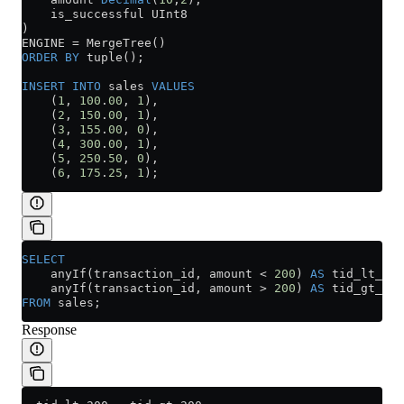
    is_successful UInt8
) 
ENGINE 
=
 MergeTree()
ORDER BY
 tuple();
INSERT INTO
 sales 
VALUES
    (
1
, 
100
.
00
, 
1
),
    (
2
, 
150
.
00
, 
1
),
    (
3
, 
155
.
00
, 
0
),
    (
4
, 
300
.
00
, 
1
),
    (
5
, 
250
.
50
, 
0
),
    (
6
, 
175
.
25
, 
1
);
SELECT
    anyIf(transaction_id, amount 
<
 200
) 
AS
 tid_lt_200
    anyIf(transaction_id, amount 
>
 200
) 
AS
 tid_gt_200
FROM
 sales;
Response