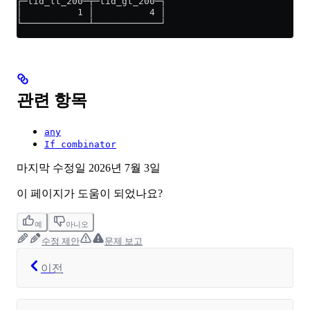
┌─tid_lt_200─┬─tid_gt_200─┐
│          1 │          4 │
└────────────┴────────────┘
관련 항목
any
If combinator
마지막 수정일
2026년 7월 3일
이 페이지가 도움이 되었나요?
예
아니오
수정 제안
문제 보고
이전