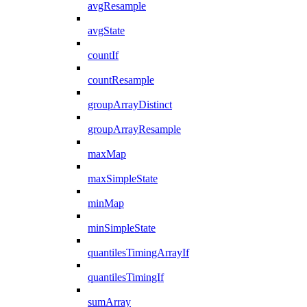
avgResample
avgState
countIf
countResample
groupArrayDistinct
groupArrayResample
maxMap
maxSimpleState
minMap
minSimpleState
quantilesTimingArrayIf
quantilesTimingIf
sumArray