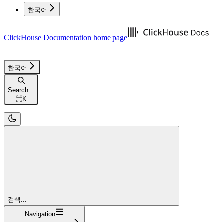
한국어
ClickHouse Documentation
home page
한국어
Search...
⌘
K
검색...
Navigation