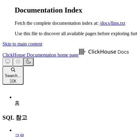
Documentation Index
Fetch the complete documentation index at:
/docs/llms.txt
Use this file to discover all available pages before exploring fur
Skip to main content
ClickHouse Documentation
home page
Search...
⌘
K
홈
SQL 참고
구문