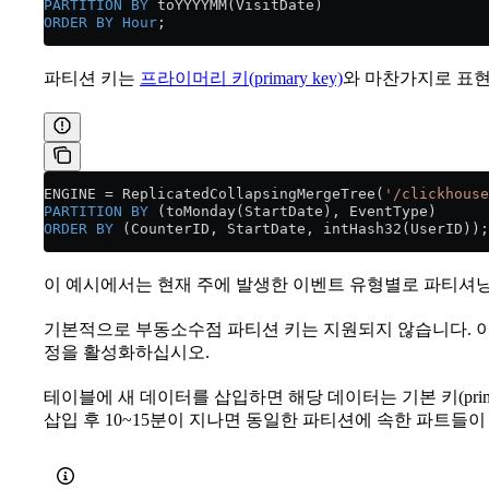
PARTITION
 BY
 toYYYYMM(VisitDate)
ORDER BY
 Hour
;
파티션 키는
프라이머리 키(primary key)
와 마찬가지로 표현
ENGINE 
=
 ReplicatedCollapsingMergeTree(
'/clickhouse
PARTITION
 BY
 (toMonday(StartDate), EventType)
ORDER BY
 (CounterID, StartDate, intHash32(UserID));
이 예시에서는 현재 주에 발생한 이벤트 유형별로 파티셔
기본적으로 부동소수점 파티션 키는 지원되지 않습니다. 
정을 활성화하십시오.
테이블에 새 데이터를 삽입하면 해당 데이터는 기본 키(prima
삽입 후 10~15분이 지나면 동일한 파티션에 속한 파트들