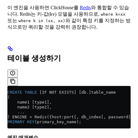
이 엔진을 사용하면 ClickHouse를
Redis
와 통합할 수 있습
니다. Redis는 키-값(kv) 모델을 사용하므로,
where k=xx
또는
와 같이 특정 키를 지정하는 방
where k in (xx, xx)
식으로만 쿼리할 것을 강력히 권장합니다.
테이블 생성하기
CREATE
 TABLE
 [IF NOT EXISTS] [db.]table_name
(
    name1 [type1],
    name2 [type2],
    ...
) ENGINE 
=
 Redis({host:port[, db_index[, password[, p
PRIMARY KEY
(primary_key_name);
엔진 매개변수