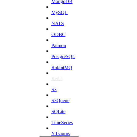
MongoDB
MySQL
NATS
ODBC
Paimon
PostgreSQL
RabbitMQ
Redis
S3
S3Queue
SQLite
TimeSeries
YTsaurus