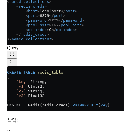
<
named_collections
>
    <
redis_creds
>
        <
host
>
localhost
</
host
>
        <
port
>
6379
</
port
>
        <
password
>
****
</
password
>
        <
pool_size
>
16
</
pool_size
>
        <
db_index
>
0
</
db_index
>
    </
redis_creds
>
</
named_collections
>
Query
CREATE
 TABLE
 redis_table
(
    `key`
 String,
    `v1`
 UInt32,
    `v2`
 String,
    `v3`
 Float32
)
ENGINE 
=
 Redis(redis_creds) 
PRIMARY KEY
(
key
);
삽입: