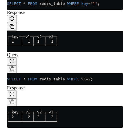
SELECT
 *
 FROM
 redis_table 
WHERE
 key
=
'1'
;
Response
┌─key─┬─v1─┬─v2─┬─v3─┐
│ 1   │  1 │ 1  │  1 │
└─────┴────┴────┴────┘
Query
SELECT
 *
 FROM
 redis_table 
WHERE
 v1
=
2
;
Response
┌─key─┬─v1─┬─v2─┬─v3─┐
│ 2   │  2 │ 2  │  2 │
└─────┴────┴────┴────┘