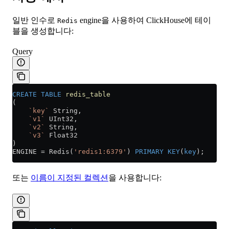
일반 인수로
engine을 사용하여 ClickHouse에 테이
Redis
블을 생성합니다:
Query
CREATE
 TABLE
 redis_table
(
    `key`
 String,
    `v1`
 UInt32,
    `v2`
 String,
    `v3`
 Float32
)
ENGINE 
=
 Redis(
'redis1:6379'
) 
PRIMARY KEY
(
key
);
또는
이름이 지정된 컬렉션
을 사용합니다: