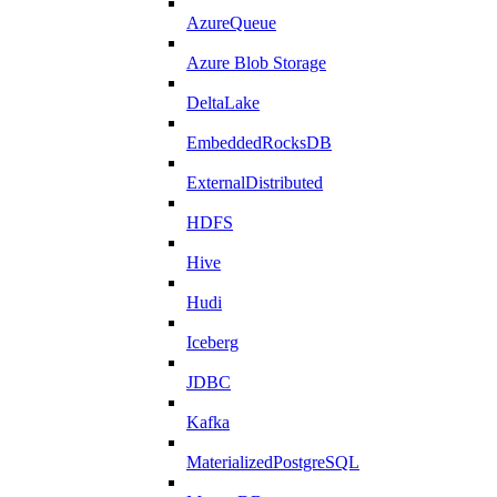
AzureQueue
Azure Blob Storage
DeltaLake
EmbeddedRocksDB
ExternalDistributed
HDFS
Hive
Hudi
Iceberg
JDBC
Kafka
MaterializedPostgreSQL