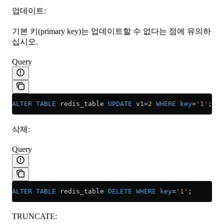
업데이트:
기본 키(primary key)는 업데이트할 수 없다는 점에 유의하
십시오.
Query
ALTER
 TABLE
 redis_table 
UPDATE
 v1
=
2
 WHERE
 key
=
'1'
;
삭제:
Query
ALTER
 TABLE
 redis_table 
DELETE
 WHERE
 key
=
'1'
;
TRUNCATE: