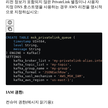
리전 정보가 포함되지 않은 PrivateLink 별칭이나 사용자
지정 DNS 호스트명을 사용하는 경우 AWS 리전을 명시적
으로 지정하십시오:
CREATE
 TABLE
 msk_privatelink_queue
 (
    timestamp
 UInt64,
    level
 String,
    message
 String
) ENGINE 
=
 Kafka()
SETTINGS
    kafka_broker_list 
=
 'my-privatelink-alias.interna
    kafka_topic_list 
=
 'my-topic'
,
    kafka_group_name 
=
 'my-group'
,
    kafka_format 
=
 'JSONEachRow'
,
    kafka_sasl_mechanism 
=
 'AWS_MSK_IAM'
,
    kafka_aws_region 
=
 'us-east-1'
;
IAM 권한:
컨슈머 권한(메시지 읽기용):