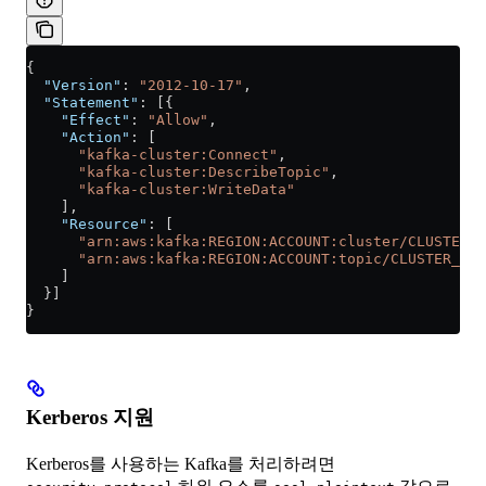
{
  "Version"
: 
"2012-10-17"
,
  "Statement"
: [{
    "Effect"
: 
"Allow"
,
    "Action"
: [
      "kafka-cluster:Connect"
,
      "kafka-cluster:DescribeTopic"
,
      "kafka-cluster:WriteData"
    ],
    "Resource"
: [
      "arn:aws:kafka:REGION:ACCOUNT:cluster/CLUSTER_N
      "arn:aws:kafka:REGION:ACCOUNT:topic/CLUSTER_NAM
    ]
  }]
}
Kerberos 지원
Kerberos를 사용하는 Kafka를 처리하려면