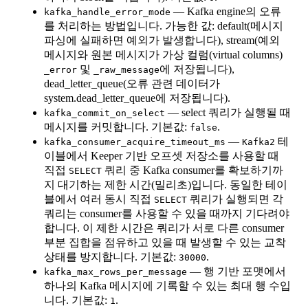
— Kafka engine의 오류
kafka_handle_error_mode
를 처리하는 방법입니다. 가능한 값: default(메시지
파싱에 실패하면 예외가 발생합니다), stream(예외
메시지와 원본 메시지가 가상 컬럼(virtual columns)
및
에 저장됩니다),
_error
_raw_message
dead_letter_queue(오류 관련 데이터가
system.dead_letter_queue에 저장됩니다).
— select 쿼리가 실행될 때
kafka_commit_on_select
메시지를 커밋합니다. 기본값:
.
false
—
테
kafka_consumer_acquire_timeout_ms
Kafka2
이블에서 Keeper 기반 오프셋 저장소를 사용할 때
직접
쿼리 중 Kafka consumer를 확보하기까
SELECT
지 대기하는 제한 시간(밀리초)입니다. 동일한 테이
블에서 여러 동시 직접
쿼리가 실행되면 각
SELECT
쿼리는 consumer를 사용할 수 있을 때까지 기다려야
합니다. 이 제한 시간은 쿼리가 서로 다른 consumer
부분 집합을 점유하고 있을 때 발생할 수 있는 교착
상태를 방지합니다. 기본값:
.
30000
— 행 기반 포맷에서
kafka_max_rows_per_message
하나의 Kafka 메시지에 기록할 수 있는 최대 행 수입
니다. 기본값:
.
1