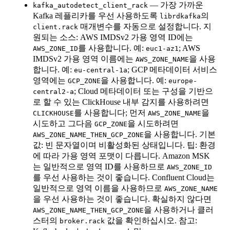
— 가장 가까운
kafka_autodetect_client_rack
Kafka 레플리카를 우선 사용하도록
의
librdkafka
매개변수를 자동으로 설정합니다. 지
client.rack
원되는 소스: AWS IMDSv2 가용 영역 ID에는
를 사용합니다. 예:
; AWS
AWS_ZONE_ID
euc1-az1
IMDSv2 가용 영역 이름에는
을 사용
AWS_ZONE_NAME
합니다. 예:
; GCP 메타데이터 서비스
eu-central-1a
영역에는
을 사용합니다. 예:
GCP_ZONE
europe-
; Cloud 메타데이터 또는 구성을 기반으
central2-a
로 할 수 있는 ClickHouse 내부 감지를 사용하려면
를 사용합니다; 먼저
을
CLICKHOUSE
AWS_ZONE_NAME
시도하고 그다음
을 시도하려면
GCP_ZONE
을 사용합니다. 기본
AWS_ZONE_NAME_THEN_GCP_ZONE
값: 빈 문자열이며 비활성화된 상태입니다. 팁: 환경
에 따라 가용 영역 포맷이 다릅니다. Amazon MSK
는 일반적으로 영역 ID를 사용하므로
AWS_ZONE_ID
를 우선 사용하는 것이 좋습니다. Confluent Cloud는
일반적으로 영역 이름을 사용하므로
AWS_ZONE_NAME
을 우선 사용하는 것이 좋습니다. 확실하지 않다면
을 사용하거나 클러
AWS_ZONE_NAME_THEN_GCP_ZONE
스터의
값을 확인하십시오. 참고:
broker.rack