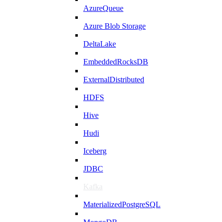
AzureQueue
Azure Blob Storage
DeltaLake
EmbeddedRocksDB
ExternalDistributed
HDFS
Hive
Hudi
Iceberg
JDBC
Kafka
MaterializedPostgreSQL