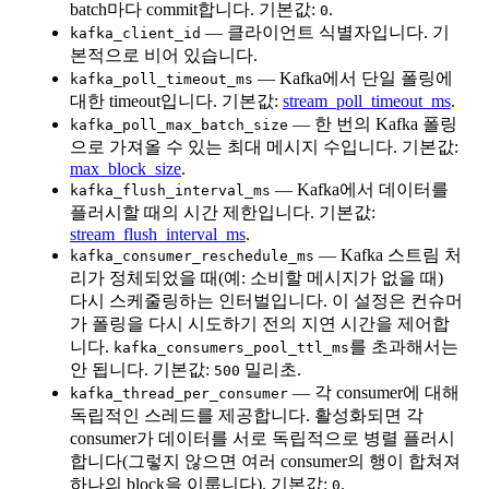
batch마다 commit합니다. 기본값:
.
0
— 클라이언트 식별자입니다. 기
kafka_client_id
본적으로 비어 있습니다.
— Kafka에서 단일 폴링에
kafka_poll_timeout_ms
대한 timeout입니다. 기본값:
stream_poll_timeout_ms
.
— 한 번의 Kafka 폴링
kafka_poll_max_batch_size
으로 가져올 수 있는 최대 메시지 수입니다. 기본값:
max_block_size
.
— Kafka에서 데이터를
kafka_flush_interval_ms
플러시할 때의 시간 제한입니다. 기본값:
stream_flush_interval_ms
.
— Kafka 스트림 처
kafka_consumer_reschedule_ms
리가 정체되었을 때(예: 소비할 메시지가 없을 때)
다시 스케줄링하는 인터벌입니다. 이 설정은 컨슈머
가 폴링을 다시 시도하기 전의 지연 시간을 제어합
니다.
를 초과해서는
kafka_consumers_pool_ttl_ms
안 됩니다. 기본값:
밀리초.
500
— 각 consumer에 대해
kafka_thread_per_consumer
독립적인 스레드를 제공합니다. 활성화되면 각
consumer가 데이터를 서로 독립적으로 병렬 플러시
합니다(그렇지 않으면 여러 consumer의 행이 합쳐져
하나의 block을 이룹니다). 기본값:
.
0