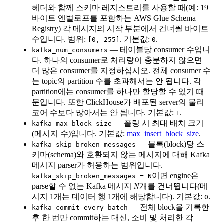
헤더와 함께 스키마 레지스트리를 사용할 때(예: 19
바이트 엔벌로프를 포함하는 AWS Glue Schema
Registry) 각 메시지의 시작 부분에서 건너뛸 바이트
수입니다. 범위:
. 기본값:
.
[0, 255]
0
— 테이블당 consumer 수입니
kafka_num_consumers
다. 하나의 consumer로 처리량이 충분하지 않으면
더 많은 consumer를 지정하십시오. 전체 consumer 수
는 topic의 partition 수를 초과해서는 안 됩니다. 각
partition에는 consumer를 하나만 할당할 수 있기 때
문입니다. 또한 ClickHouse가 배포된 server의 물리
코어 수보다 많아서는 안 됩니다. 기본값:
.
1
— 폴링 시 최대 배치 크기
kafka_max_block_size
(메시지 수)입니다. 기본값:
max_insert_block_size
.
— 블록(block)당 스
kafka_skip_broken_messages
키마(schema)와 호환되지 않는 메시지에 대해 Kafka
메시지 parser가 허용하는 범위입니다.
이면 engine은
kafka_skip_broken_messages = N
parse할 수 없는 Kafka 메시지
N
개를 건너뜁니다(메
시지 1개는 데이터 행 1개에 해당합니다). 기본값:
.
0
— 전체 block을 기록한
kafka_commit_every_batch
후 한 번만 commit하는 대신, 소비 및 처리한 각