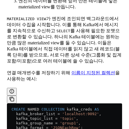
엔진의 데이터를 변환해 앞서 만든 테이블에 넣는
materialized view를 만듭니다.
가 엔진에 조인되면 백그라운드에서
MATERIALIZED VIEW
데이터 수집을 시작합니다. 이를 통해 Kafka에서 메시지
를 지속적으로 수신하고
를 사용해 필요한 포맷으
SELECT
로 변환할 수 있습니다. 하나의 Kafka 테이블에는 원하는
만큼 많은 materialized view를 둘 수 있습니다. 이들은
Kafka 테이블에서 직접 데이터를 읽지 않고 새 레코드(블
록 단위)를 받으므로, 서로 다른 상세 수준(그룹화 및 집계
포함/미포함)으로 여러 테이블에 쓸 수 있습니다.
연결 매개변수를 저장하기 위해
이름이 지정된 컬렉션
을
사용하는 예시:
  CREATE
 NAMED 
COLLECTION
 kafka_creds 
AS
    kafka_broker_list 
=
 'localhost:9092'
,
    kafka_topic_list 
=
 'topic'
,
    kafka_group_name 
=
 'group1'
,
    kafka_format 
=
 'JSONEachRow'
;