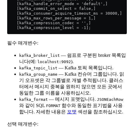
    [kafka_handle_error_mode = 'default',]
    [kafka_commit_on_select = false,]
    [kafka_consumer_acquire_timeout_ms = 30000,]
    [kafka_max_rows_per_message = 1,]
    [kafka_compression_codec = '',]
    [kafka_compression_level = -1];
필수 매개변수:
— 쉼표로 구분된 broker 목록입
kafka_broker_list
니다(예:
).
localhost:9092
— Kafka 토픽 목록입니다.
kafka_topic_list
— Kafka 컨슈머 그룹입니다. 읽
kafka_group_name
기 오프셋은 각 그룹별로 개별 추적됩니다. 클러스
터에서 메시지 중복을 원하지 않으면 모든 곳에서
동일한 그룹 이름을 사용하십시오.
— 메시지 포맷입니다.
kafka_format
JSONEachRow
와 같이 SQL
함수와 동일한 표기법을 사용
FORMAT
합니다. 자세한 내용은
포맷
섹션을 참조하십시오.
선택 매개변수: