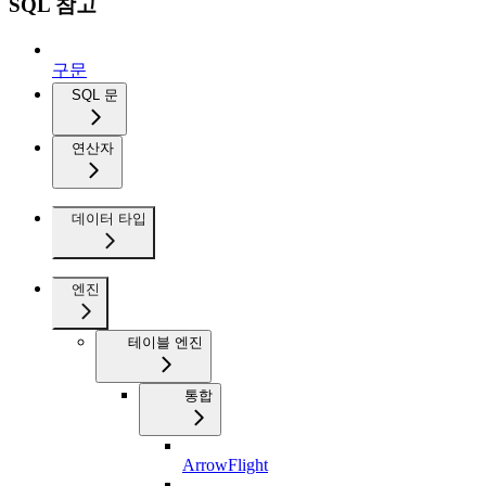
SQL 참고
구문
SQL 문
연산자
데이터 타입
엔진
테이블 엔진
통합
ArrowFlight