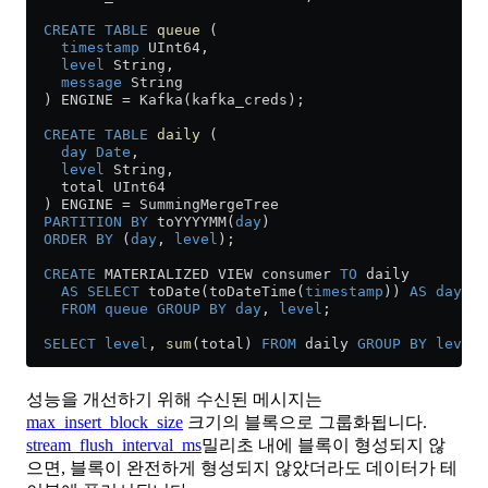
  CREATE
 TABLE
 queue
 (
    timestamp
 UInt64,
    level
 String,
    message
 String
  ) ENGINE 
=
 Kafka(kafka_creds);
  CREATE
 TABLE
 daily
 (
    day
 Date
,
    level
 String,
    total UInt64
  ) ENGINE 
=
 SummingMergeTree
  PARTITION
 BY
 toYYYYMM(
day
)
  ORDER BY
 (
day
, 
level
);
  CREATE
 MATERIALIZED VIEW consumer 
TO
 daily
    AS
 SELECT
 toDate(toDateTime(
timestamp
)) 
AS
 day
, 
l
    FROM
 queue
 GROUP BY
 day
, 
level
;
  SELECT
 level
, 
sum
(total) 
FROM
 daily 
GROUP BY
 level
;
성능을 개선하기 위해 수신된 메시지는
max_insert_block_size
크기의 블록으로 그룹화됩니다.
stream_flush_interval_ms
밀리초 내에 블록이 형성되지 않
으면, 블록이 완전하게 형성되지 않았더라도 데이터가 테