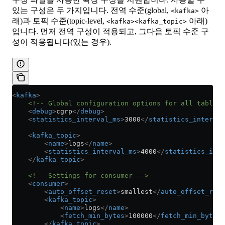
있는 구성은 두 가지입니다. 전역 수준(global,
아
<kafka>
래)과 토픽 수준(topic-level,
아래)
<kafka><kafka_topic>
입니다. 먼저 전역 구성이 적용되고, 그다음 토픽 수준 구
성이 적용됩니다(있는 경우).
<
kafka
>
    <!-- Global configuration options for all tables 
    <
debug
>
cgrp
</
debug
>
    <
statistics_interval_ms
>
3000
</
statistics_interval
    <
kafka_topic
>
        <
name
>
logs
</
name
>
        <
statistics_interval_ms
>
4000
</
statistics_int
    </
kafka_topic
>
    <!-- Settings for consumer -->
    <
consumer
>
        <
auto_offset_reset
>
smallest
</
auto_offset_rese
        <
kafka_topic
>
            <
name
>
logs
</
name
>
            <
fetch_min_bytes
>
100000
</
fetch_min_bytes
>
        </
kafka_topic
>