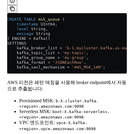
CREATE
 TABLE
 msk_queue
 (
    timestamp
 UInt64,
    level
 String,
    message
 String
) ENGINE 
=
 Kafka()
SETTINGS
    kafka_broker_list 
=
 'b-1.mycluster.kafka.us-east-
    kafka_topic_list 
=
 'my-topic'
,
    kafka_group_name 
=
 'my-group'
,
    kafka_format 
=
 'JSONEachRow'
,
    kafka_sasl_mechanism 
=
 'AWS_MSK_IAM'
;
AWS 리전은 패턴 매칭을 사용해 broker endpoint에서 자동
으로 추출됩니다:
Provisioned MSK:
b-X.cluster.kafka.
<region>.amazonaws.com:9098
Serverless MSK:
boot-X.kafka-serverless.
<region>.amazonaws.com:9098
VPC 엔드포인트:
vpce-X.kafka.
<region>.vpce.amazonaws.com:9098