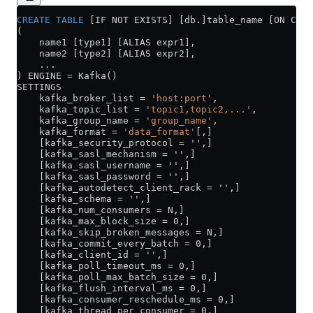
CREATE
 TABLE
 [IF NOT EXISTS] [db.]table_name [ON CLUS
(
    name1 [type1] [ALIAS expr1],
    name2 [type2] [ALIAS expr2],
    ...
) ENGINE 
=
 Kafka()
SETTINGS
    kafka_broker_list 
=
 'host:port'
,
    kafka_topic_list 
=
 'topic1,topic2,...'
,
    kafka_group_name 
=
 'group_name'
,
    kafka_format 
=
 'data_format'
[,]
    [kafka_security_protocol = '',]
    [kafka_sasl_mechanism = '',]
    [kafka_sasl_username = '',]
    [kafka_sasl_password = '',]
    [kafka_autodetect_client_rack = '',]
    [kafka_schema = '',]
    [kafka_num_consumers = N,]
    [kafka_max_block_size = 0,]
    [kafka_skip_broken_messages = N,]
    [kafka_commit_every_batch = 0,]
    [kafka_client_id = '',]
    [kafka_poll_timeout_ms = 0,]
    [kafka_poll_max_batch_size = 0,]
    [kafka_flush_interval_ms = 0,]
    [kafka_consumer_reschedule_ms = 0,]
    [kafka_thread_per_consumer = 0,]