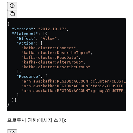
{
  "Version"
: 
"2012-10-17"
,
  "Statement"
: [{
    "Effect"
: 
"Allow"
,
    "Action"
: [
      "kafka-cluster:Connect"
,
      "kafka-cluster:DescribeTopic"
,
      "kafka-cluster:ReadData"
,
      "kafka-cluster:AlterGroup"
,
      "kafka-cluster:DescribeGroup"
    ],
    "Resource"
: [
      "arn:aws:kafka:REGION:ACCOUNT:cluster/CLUSTER_N
      "arn:aws:kafka:REGION:ACCOUNT:topic/CLUSTER_NAM
      "arn:aws:kafka:REGION:ACCOUNT:group/CLUSTER_NAM
    ]
  }]
}
프로듀서 권한(메시지 쓰기):