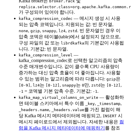
Kafka broker는
및
broker.rack
replica.selector.class=org.apache.kafka.common.r
가 구성되어 있어야 합니다.
— 메시지 생성 시 사용
kafka_compression_codec
되는 압축 코덱입니다. 지원되는 값: 빈 문자열,
,
,
,
,
. 빈 문자열인 경우 이
none
gzip
snappy
lz4
zstd
압축 코덱은 테이블(table)에서 설정되지 않으므로,
구성 파일의 값 또는
의 기본값이 사용됩
librdkafka
니다. 기본값: 빈 문자열.
—
kafka_compression_level
kafka_compression_codec로 선택한 알고리즘의 압축
수준 매개변수입니다. 값이 클수록 CPU 사용량이
증가하는 대신 압축 효율이 더 좋아집니다. 사용할
수 있는 범위는 알고리즘에 따라 다릅니다:
은
gzip
,
는
,
는
만,
는
,
[0-9]
lz4
[0-12]
snappy
0
zstd
[0-12]
= 코덱별 기본 압축 수준. 기본값:
.
-1
-1
— 활성화하
kafka_map_virtual_columns_on_write
면 테이블 스키마에서 특수 이름
,
,
_key
_timestamp
,
를 가진 컬럼이 해
_headers.name
_headers.value
당 Kafka 메시지 메타데이터에 매핑되고,
시
INSERT
메시지 페이로드에서 제외됩니다. 자세한 내용은
컬
럼을 Kafka 메시지 메타데이터에 매핑하기
를 참조