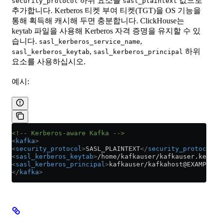
하위 요소를
값으로
security_protocol
sasl_plaintext
추가합니다. Kerberos 티켓 부여 티켓(TGT)을 OS 기능을
통해 획득해 캐시해 두면 충분합니다. ClickHouse는
keytab 파일을 사용해 Kerberos 자격 증명을 유지할 수 있
습니다.
,
sasl_kerberos_service_name
,
하위
sasl_kerberos_keytab
sasl_kerberos_principal
요소를 사용하십시오.
예시:
<!-- Kerberos-aware Kafka -->
<
kafka
>
<
security_protocol
>
SASL_PLAINTEXT
</
security_protocol
>
<
sasl_kerberos_keytab
>
/home/kafkauser/kafkauser.keyta
<
sasl_kerberos_principal
>
kafkauser/kafkahost@EXAMPLE.
</
kafka
>