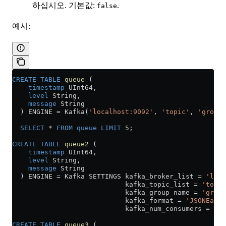
하십시오. 기본값:
.
false
예시:
CREATE
 TABLE
 queue
 (
    timestamp
 UInt64,
    level
 String,
    message
 String
  ) ENGINE 
=
 Kafka(
'localhost:9092'
, 
'topic'
, 
'group1
  SELECT
 *
 FROM
 queue
 LIMIT
 5
;
CREATE
 TABLE
 queue2
 (
    timestamp
 UInt64,
    level
 String,
    message
 String
  ) ENGINE 
=
 Kafka SETTINGS kafka_broker_list 
=
 'loca
                            kafka_topic_list 
=
 'topic
                            kafka_group_name 
=
 'group
                            kafka_format 
=
 'JSONEachR
                            kafka_num_consumers 
=
 4
;
CREATE
 TABLE
 queue3
 (