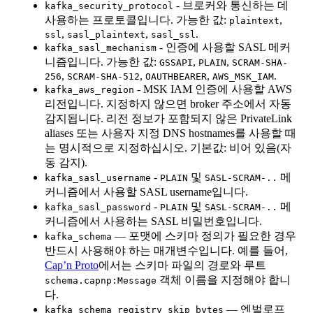
- 브로커와 통신하는 데
kafka_security_protocol
사용하는 프로토콜입니다. 가능한 값:
,
plaintext
,
,
.
ssl
sasl_plaintext
sasl_ssl
- 인증에 사용할 SASL 메커
kafka_sasl_mechanism
니즘입니다. 가능한 값:
,
,
GSSAPI
PLAIN
SCRAM-SHA-
,
,
,
.
256
SCRAM-SHA-512
OAUTHBEARER
AWS_MSK_IAM
- MSK IAM 인증에 사용할 AWS
kafka_aws_region
리전입니다. 지정하지 않으면 broker 주소에서 자동
감지됩니다. 리전 정보가 포함되지 않은 PrivateLink
aliases 또는 사용자 지정 DNS hostnames를 사용할 때
는 명시적으로 지정하십시오. 기본값: 비어 있음(자
동 감지).
-
및
메
kafka_sasl_username
PLAIN
SASL-SCRAM-..
커니즘에서 사용할 SASL username입니다.
-
및
메
kafka_sasl_password
PLAIN
SASL-SCRAM-..
커니즘에서 사용하는 SASL 비밀번호입니다.
— 포맷에 스키마 정의가 필요한 경우
kafka_schema
반드시 사용해야 하는 매개변수입니다. 예를 들어,
Cap’n Proto
에서는 스키마 파일의 경로와 루트
객체 이름을 지정해야 합니
schema.capnp:Message
다.
— 엔벌로프
kafka_schema_registry_skip_bytes