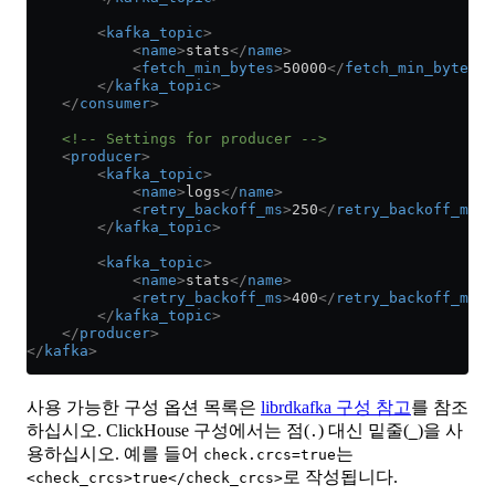
        <
kafka_topic
>
            <
name
>
stats
</
name
>
            <
fetch_min_bytes
>
50000
</
fetch_min_bytes
>
        </
kafka_topic
>
    </
consumer
>
    <!-- Settings for producer -->
    <
producer
>
        <
kafka_topic
>
            <
name
>
logs
</
name
>
            <
retry_backoff_ms
>
250
</
retry_backoff_ms
>
        </
kafka_topic
>
        <
kafka_topic
>
            <
name
>
stats
</
name
>
            <
retry_backoff_ms
>
400
</
retry_backoff_ms
>
        </
kafka_topic
>
    </
producer
>
</
kafka
>
사용 가능한 구성 옵션 목록은
librdkafka 구성 참고
를 참조
하십시오. ClickHouse 구성에서는 점(
) 대신 밑줄(
)을 사
.
_
용하십시오. 예를 들어
는
check.crcs=true
로 작성됩니다.
<check_crcs>true</check_crcs>