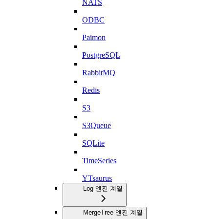
NATS
ODBC
Paimon
PostgreSQL
RabbitMQ
Redis
S3
S3Queue
SQLite
TimeSeries
YTsaurus
Log 엔진 계열
MergeTree 엔진 계열