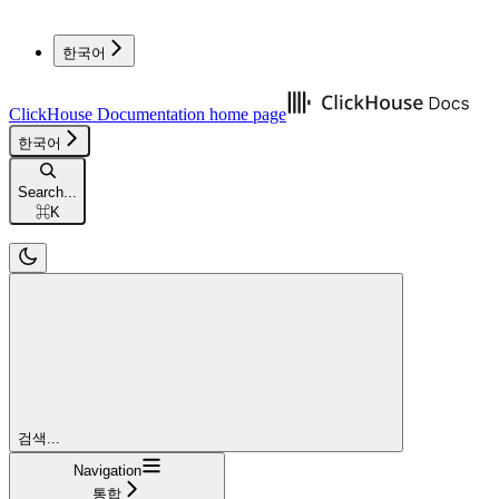
한국어
ClickHouse Documentation
home page
한국어
Search...
⌘
K
검색...
Navigation
통합