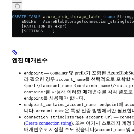
CREATE
 TABLE
 azure_blob_storage_table
 (
name
 String,
    ENGINE 
=
 AzureBlobStorage(connection_string|sto
    [PARTITION BY expr]
    [SETTINGS ...]
엔진 매개변수
— container 및 prefix가 포함된 AzureBl
endpoint
라 필요한 경우
을 선택적으로 포함할 수
account_name
{port}/[account_name]{container_name}/{data_pr
를 사용해 이러한 매개변수를 각각 별도로 제
container
를 사용해야 합니다.
endpoint
-
에
endpoint_contains_account_name
endpoint
acc
니다.
은 특정 인증 방법에서만 필요합니
account_name
—
connection_string|storage_account_url
connec
(
Create connection string
). 또는 여기서 스토리지 계정 URL
매개변수로 지정할 수도 있습니다(
및
account_name