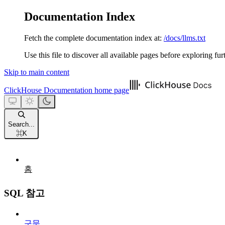
Documentation Index
Fetch the complete documentation index at:
/docs/llms.txt
Use this file to discover all available pages before exploring fur
Skip to main content
ClickHouse Documentation
home page
Search...
⌘
K
홈
SQL 참고
구문