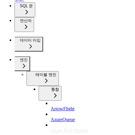
SQL 문
연산자
데이터 타입
엔진
테이블 엔진
통합
ArrowFlight
AzureQueue
Azure Blob Storage