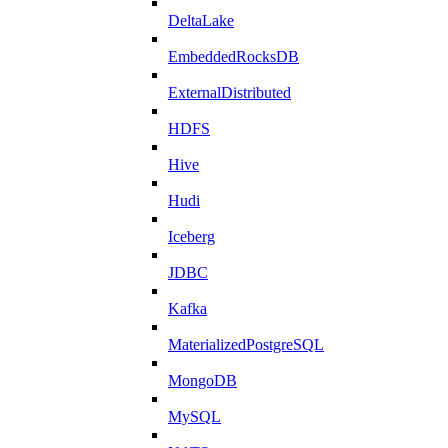
DeltaLake
EmbeddedRocksDB
ExternalDistributed
HDFS
Hive
Hudi
Iceberg
JDBC
Kafka
MaterializedPostgreSQL
MongoDB
MySQL