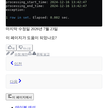
processing_start_time: 
2024
-
12
-
16
 13
:
42
:
47
processing_end_time:   
2024
-
12
-
16
 13
:
42
:
47
exception:
1
 row
 in
 set
. Elapsed: 
0
.
002
 sec.
마지막 수정일
2026년 7월 23일
이 페이지가 도움이 되었나요?
예
아니오
수정 제안
문제 보고
이전
다음
이 페이지에서
테이블 생성