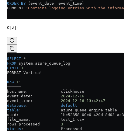
ORDER BY
 (event_date, event_time)
COMMENT 
'Contains logging entries with the informatio
예시:
SELECT
 *
FROM
 system
.
azure_queue_log
LIMIT
 1
FORMAT Vertical
Row
 1
:
──────
hostname:              clickhouse
event_date:            
2024
-
12
-
16
event_time:            
2024
-
12
-
16
 13
:
42
:
47
database
:              
default
table
:                 azure_queue_engine_table
uuid:                  1bc52858
-
00c0
-
420d
-
8d03
-
ac3f18
file_name:             
test_1
.
csv
rows_processed:        
3
status
:                Processed