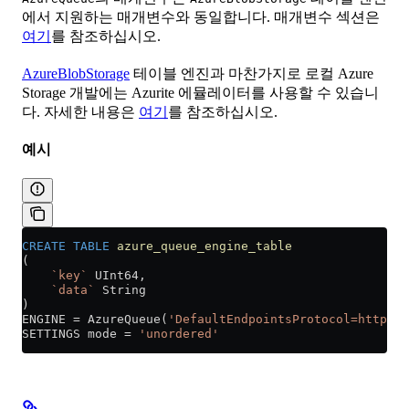
에서 지원하는 매개변수와 동일합니다. 매개변수 섹션은
여기
를 참조하십시오.
AzureBlobStorage
테이블 엔진과 마찬가지로 로컬 Azure
Storage 개발에는 Azurite 에뮬레이터를 사용할 수 있습니
다. 자세한 내용은
여기
를 참조하십시오.
예시
CREATE
 TABLE
 azure_queue_engine_table
(
    `key`
 UInt64,
    `data`
 String
)
ENGINE 
=
 AzureQueue(
'DefaultEndpointsProtocol=http;Ac
SETTINGS mode 
=
 'unordered'