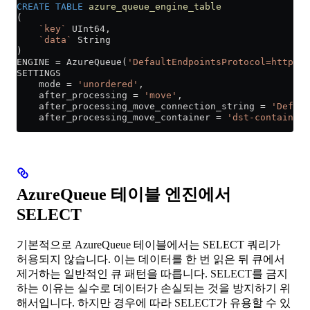
CREATE
 TABLE
 azure_queue_engine_table
(
    `key`
 UInt64,
    `data`
 String
)
ENGINE 
=
 AzureQueue(
'DefaultEndpointsProtocol=http;Ac
SETTINGS
    mode 
=
 'unordered'
,
    after_processing 
=
 'move'
,
    after_processing_move_connection_string 
=
 'Defaul
    after_processing_move_container 
=
 'dst-container'
AzureQueue 테이블 엔진에서
SELECT
기본적으로 AzureQueue 테이블에서는 SELECT 쿼리가
허용되지 않습니다. 이는 데이터를 한 번 읽은 뒤 큐에서
제거하는 일반적인 큐 패턴을 따릅니다. SELECT를 금지
하는 이유는 실수로 데이터가 손실되는 것을 방지하기 위
해서입니다. 하지만 경우에 따라 SELECT가 유용할 수 있