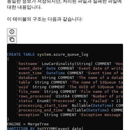
동일한 정보가 저장되지만, 처리된 파일과 실패한 파일에
대한 내용입니다.
이 테이블의 구조는 다음과 같습니다:
CREATE
 TABLE
 system
.azure_queue_log
(
    `hostname`
 LowCardinality(String) COMMENT 
'Hostna
    `event_date`
 Date
 COMMENT 
'Event date of writing 
    `event_time`
 DateTime
 COMMENT 
'Event time of writ
    `database`
 String COMMENT 
'The name of a database
    `table`
 String COMMENT 
'The name of S3Queue table
    `uuid`
 String COMMENT 
'The UUID of S3Queue table'
    `file_name`
 String COMMENT 
'File name of the proc
    `rows_processed`
 UInt64 COMMENT 
'Number of proces
    `status`
 Enum8(
'Processed'
 =
 0
, 
'Failed'
 =
 1
) COM
    `processing_start_time`
 Nullable(
DateTime
) COMMEN
    `processing_end_time`
 Nullable(
DateTime
) COMMENT 
    `exception`
 String COMMENT 
'Exception message if 
)
ENGINE 
=
 MergeTree
PARTITION
 BY
 toYYYYMM(event_date)