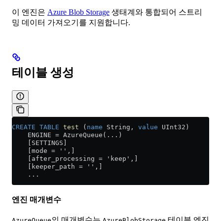
이 엔진은
Azure Blob Storage
생태계와 통합되어 스트리
밍 데이터 가져오기를 지원합니다.
테이블 생성
CREATE
 TABLE
 test
 (
name
 String, 
value
 UInt32)
    ENGINE 
=
 AzureQueue(...)
    [SETTINGS]
    [mode = '',]
    [after_processing = 'keep',]
    [keeper_path = '',]
    ...
엔진 매개변수
의 매개변수는
테이블 엔진
AzureQueue
AzureBlobStorage