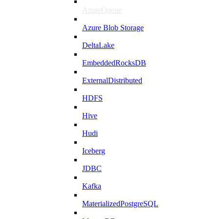
AzureQueue
Azure Blob Storage
DeltaLake
EmbeddedRocksDB
ExternalDistributed
HDFS
Hive
Hudi
Iceberg
JDBC
Kafka
MaterializedPostgreSQL