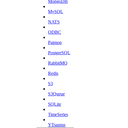
MongoDB
MySQL
NATS
ODBC
Paimon
PostgreSQL
RabbitMQ
Redis
S3
S3Queue
SQLite
TimeSeries
YTsaurus