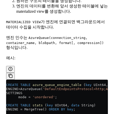
원하는 구조의 테이블을 생성합니다.
엔진의 데이터를 변환해 앞서 생성한 테이블에 넣는
materialized view를 생성합니다.
가 엔진에 연결되면 백그라운드에서
MATERIALIZED VIEW
데이터 수집을 시작합니다.
엔진 인수는
AzureQueue(connection_string,
container_name, blobpath, format[, compression])
형식입니다.
예시:
CREATE
 TABLE
 azure_queue_engine_table
 (
key
 UInt64, 
da
ENGINE
=
AzureQueue(
'DefaultEndpointsProtocol=http;Acco
SETTINGS
      mode 
=
 'unordered'
;
CREATE
 TABLE
 stats
 (
key
 UInt64, 
data
 String)
ENGINE 
=
 MergeTree() 
ORDER BY
 key
;