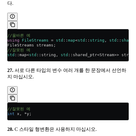
다.
//올바른 예
using
 FileStreams
 =
 std
::
map
<
std
::
string
, 
std
::
shared
FileStreams streams;
//잘못된 예
std
::map
<
std
::string, 
std
::shared_ptr
<
Stream
>>
 stream
27.
서로 다른 타입의 변수 여러 개를 한 문장에서 선언하
지 마십시오.
//잘못된 예
int
 x, 
*
y;
28.
C 스타일 형변환은 사용하지 마십시오.