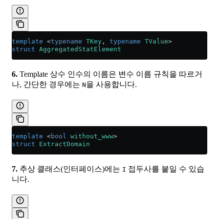
template
 <
typename
 TKey
, 
typename
 TValue
>
struct
 AggregatedStatElement
6.
Template 상수 인수의 이름은 변수 이름 규칙을 따르거
나, 간단한 경우에는
을 사용합니다.
N
template
 <
bool
 without_www
>
struct
 ExtractDomain
7.
추상 클래스(인터페이스)에는
접두사를 붙일 수 있습
I
니다.