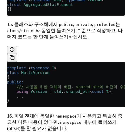
struct
 AggregatedStatElement
{}
15.
클래스와 구조체에서
,
,
는
public
private
protected
와 동일한 들여쓰기 수준으로 작성하고, 나
class/struct
머지 코드는 한 단계 들여쓰기하십시오.
template
 <
typename
 T
>
class
 MultiVersion
{
public:
    /// 사용을 위한 객체의 버전. shared_ptr이 버전의 수명
    using
 Version
 =
 std
::
shared_ptr
<
const
 T
>;
    ...
}
16.
파일 전체에 동일한
가 사용되고 특별히 중
namespace
요한 다른 내용이 없다면,
내부에 들여쓰기
namespace
(offset)를 할 필요가 없습니다.