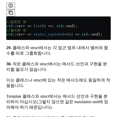
//잘못된 예
std
::cerr 
<<
 (
int
)c 
<<
; 
std
::endl;
//올바른 예
std
::cerr 
<<
 static_cast
<
int
>
(c) 
<<
 std
::endl;
29.
클래스와 struct에서는 각 접근 범위 내에서 멤버와 함
수를 따로 그룹화합니다.
30.
작은 클래스와 struct에서는 메서드 선언과 구현을 분
리할 필요가 없습니다.
이는 클래스나 struct에 있는 작은 메서드에도 동일하게 적
용됩니다.
Template 클래스와 struct에서는 메서드 선언과 구현을 분
리하지 마십시오(그렇지 않으면 같은 translation unit에 정
의해야 하기 때문입니다).