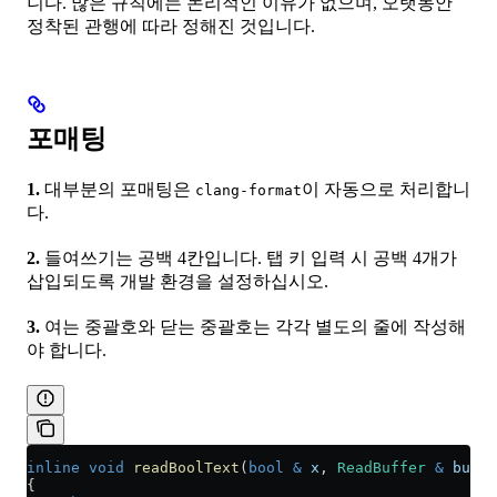
니다. 많은 규칙에는 논리적인 이유가 없으며, 오랫동안
정착된 관행에 따라 정해진 것입니다.
포매팅
1.
대부분의 포매팅은
이 자동으로 처리합니
clang-format
다.
2.
들여쓰기는 공백 4칸입니다. 탭 키 입력 시 공백 4개가
삽입되도록 개발 환경을 설정하십시오.
3.
여는 중괄호와 닫는 중괄호는 각각 별도의 줄에 작성해
야 합니다.
inline
 void
 readBoolText
(
bool
 &
 x
, 
ReadBuffer
 &
 buf
)
{