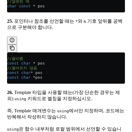
//잘못된 예
char
 const
 *
 pos
25.
포인터나 참조를 선언할 때는
와
기호 앞뒤를 공백
*
&
으로 구분해야 합니다.
//올바름
const
 char
 *
 pos
//올바르지 않음
const
 char
*
 pos
const
 char
 *
pos
26.
Template 타입을 사용할 때는(가장 단순한 경우는 제
외)
키워드로 별칭을 지정하십시오.
using
즉, Template 매개변수는
에서만 지정하며, 코드에는
using
반복해서 작성하지 않습니다.
은 함수 내부처럼 로컬 범위에서 선언할 수 있습니
using