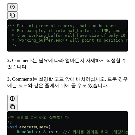
/** Part of piece of memory, that can be used.
  * For example, if internal_buffer is 1MB, and there
  * then working_buffer will have size of only 10 byt
  * (working_buffer.end() will point to position righ
  */
2.
Comments는 필요에 따라 얼마든지 자세하게 작성할 수
있습니다.
3.
Comments는 설명할 코드 앞에 배치하십시오. 드문 경우
에는 코드와 같은 줄에서 뒤에 둘 수도 있습니다.
/** 쿼리를 파싱하고 실행합니다.
*/
void
 executeQuery
(
    ReadBuffer
 &
 istr
,
 /// 쿼리를 읽어올 위치 (해당하는 경