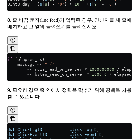
UInt8 day 
=
 (
s
[
8
] 
-
 '0'
) 
*
 10
 +
 (
s
[
9
] 
-
 '0'
);
8.
줄 바꿈 문자(line feed)가 입력된 경우, 연산자를 새 줄에
배치하고 그 앞의 들여쓰기를 늘리십시오.
if
 (elapsed_ns)
    message 
<<
 " ("
        <<
 rows_read_on_server 
*
 1000000000
 /
 elapsed
        <<
 bytes_read_on_server 
*
 1000.0
 /
 elapsed_ns
9.
필요한 경우 줄 안에서 정렬을 맞추기 위해 공백을 사용
할 수 있습니다.
dst
.
ClickLogID
         =
 click
.
LogID
;
dst
.
ClickEventID
       =
 click
.
EventID
;