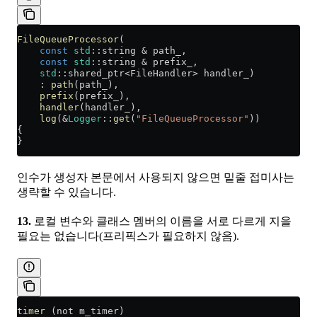
FileQueueProcessor
(
    const
 std
::string 
&
 path_,
    const
 std
::string 
&
 prefix_,
    std
::shared_ptr
<
FileHandler
>
 handler_)
    : 
path
(path_),
    prefix
(prefix_),
    handler
(handler_),
    log
(
&
Logger
::
get
(
"FileQueueProcessor"
))
{
}
인수가 생성자 본문에서 사용되지 않으면 밑줄 접미사는
생략할 수 있습니다.
13.
로컬 변수와 클래스 멤버의 이름을 서로 다르게 지을
필요는 없습니다(프리픽스가 필요하지 않음).
timer
 (
not
 m_timer)