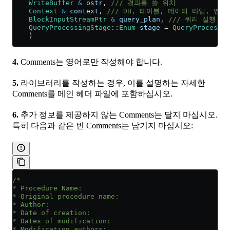
    WriteBuffer
 &
 ostr
,
 /// 결과를 쓸 위치
    Context
 &
 context
,
 /// DB, 테이블, 데이터 타입, 엔진
    BlockInputStreamPtr
 &
 query_plan
,
 /// 쿼리 실행 
    QueryProcessingStage
::
Enum
 stage
 =
 QueryProcessin
    )
4.
Comments는 영어로만 작성해야 합니다.
5.
라이브러리를 작성하는 경우, 이를 설명하는 자세한
Comments를 메인 헤더 파일에 포함하십시오.
6.
추가 정보를 제공하지 않는 Comments는 달지 마십시오.
특히 다음과 같은 빈 Comments는 남기지 마십시오:
/*
* Procedure Name:
* Original procedure name:
* Author:
* Date of creation:
* Dates of modification:
* Modification authors: