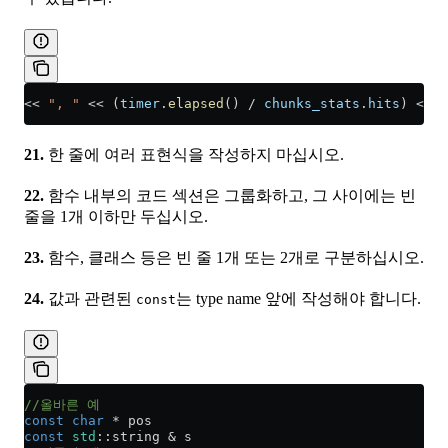
<<
 ", "
 <<
 (
timer
.
elapsed
() 
/
 chunks_stats
.
hits
) 
<<
 "
21.
한 줄에 여러 표현식을 작성하지 마십시오.
22.
함수 내부의 코드 섹션은 그룹화하고, 그 사이에는 빈
줄을 1개 이하만 두십시오.
23.
함수, 클래스 등은 빈 줄 1개 또는 2개로 구분하십시오.
24.
값과 관련된
는 type name 앞에 작성해야 합니다.
const
//올바른 예
const
 char
 *
 pos
const
 std
::string 
&
 s