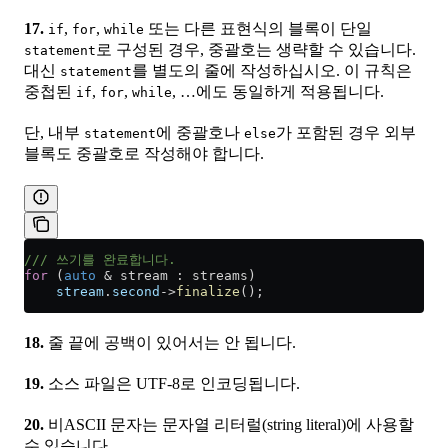
17.
,
,
또는 다른 표현식의 블록이 단일
if
for
while
로 구성된 경우, 중괄호는 생략할 수 있습니다.
statement
대신
를 별도의 줄에 작성하십시오. 이 규칙은
statement
중첩된
,
,
, …에도 동일하게 적용됩니다.
if
for
while
단, 내부
에 중괄호나
가 포함된 경우 외부
statement
else
블록도 중괄호로 작성해야 합니다.
/// 쓰기를 완료합니다.
for
 (
auto
 &
 stream : streams)
    stream
.
second
->
finalize
();
18.
줄 끝에 공백이 있어서는 안 됩니다.
19.
소스 파일은 UTF-8로 인코딩됩니다.
20.
비ASCII 문자는 문자열 리터럴(string literal)에 사용할
수 있습니다.