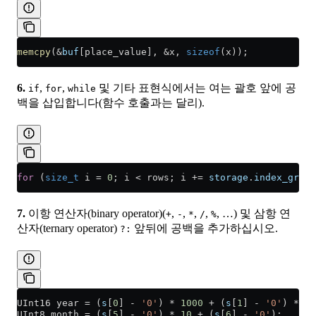
memcpy
(
&
buf
[place_value], 
&
x, 
sizeof
(x));
6.
,
,
및 기타 표현식에서는 여는 괄호 앞에 공
if
for
while
백을 삽입합니다(함수 호출과는 달리).
for
 (
size_t
 i 
=
 0
; i 
<
 rows; i 
+=
 storage
.
index_granu
7.
이항 연산자(binary operator)(
,
,
,
,
, …) 및 삼항 연
+
-
*
/
%
산자(ternary operator)
앞뒤에 공백을 추가하십시오.
?:
UInt16 year 
=
 (
s
[
0
] 
-
 '0'
) 
*
 1000
 +
 (
s
[
1
] 
-
 '0'
) 
*
 10
UInt8 month 
=
 (
s
[
5
] 
-
 '0'
) 
*
 10
 +
 (
s
[
6
] 
-
 '0'
);