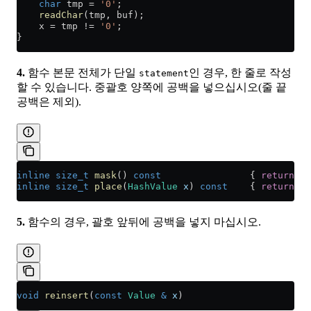
    char
 tmp 
=
 '0'
;
    readChar
(tmp, buf);
    x 
=
 tmp 
!=
 '0'
;
}
4.
함수 본문 전체가 단일
인 경우, 한 줄로 작성
statement
할 수 있습니다. 중괄호 양쪽에 공백을 넣으십시오(줄 끝
공백은 제외).
inline
 size_t
 mask
() 
const
                { 
return
 bu
inline
 size_t
 place
(
HashValue
 x
) 
const
    { 
return
 x 
5.
함수의 경우, 괄호 앞뒤에 공백을 넣지 마십시오.
void
 reinsert
(
const
 Value
 &
 x
)