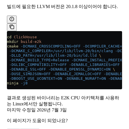
빌드에 필요한 LLVM 버전은 20.1.8 이상이어야 합니다.
cd
 ClickHouse
mkdir
 build-e2k
cmake
 -DCMAKE_CROSSCOMPILING=OFF
 -DCOMPILER_CACHE=dis
 -DCMAKE_C_COMPILER=/usr/lib/llvm-20/bin/clang
 -DCMAK
 -DLLD_PATH=/usr/lib/llvm-20/bin/ld.lld
 \
 -DCMAKE_BUILD_TYPE=Release
 -DCMAKE_INSTALL_PREFIX=/u
 -DGLIBC_COMPATIBILITY=OFF
 -DENABLE_LIBRARIES=OFF
 -DW
 -DENABLE_SSL=OFF
 -DENABLE_OPENSSL_DYNAMIC=ON
 \
 -DUSE_SIMDJSON=OFF
 -DENABLE_JEMALLOC=OFF
 -DENABLE_TE
 -DBOOST_USE_UCONTEXT=ON
 -DENABLE_NURAFT=ON
 -DENABLE_
ninja
 -j8
결과로 생성된 바이너리는 E2K CPU 아키텍처를 사용하
는 Linux에서만 실행됩니다.
마지막 수정일
2026년 7월 3일
이 페이지가 도움이 되었나요?