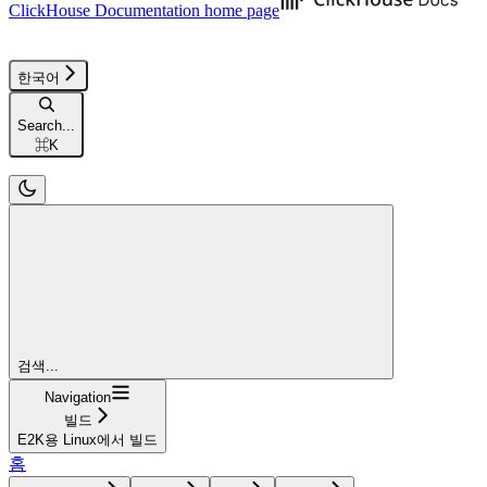
ClickHouse Documentation
home page
한국어
Search...
⌘
K
검색...
Navigation
빌드
E2K용 Linux에서 빌드
홈