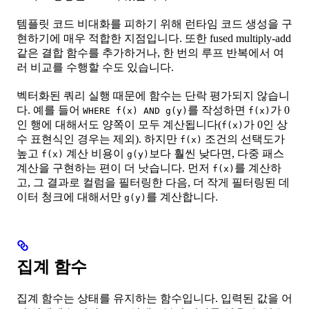
템플릿 코드 비대화를 피하기 위해 런타임 코드 생성을 구
현하기에 매우 적합한 지점입니다. 또한 fused multiply-add
같은 결합 함수를 추가하거나, 한 번의 루프 반복에서 여
러 비교를 수행할 수도 있습니다.
벡터화된 쿼리 실행 때문에 함수는 단락 평가되지 않습니
다. 예를 들어
를 작성하면
가 0
WHERE f(x) AND g(y)
f(x)
인 행에 대해서도 양쪽이 모두 계산됩니다(
가 0인 상
f(x)
수 표현식인 경우는 제외). 하지만
조건의 선택도가
f(x)
높고
계산 비용이
보다 훨씬 낮다면, 다중 패스
f(x)
g(y)
계산을 구현하는 편이 더 낫습니다. 먼저
를 계산하
f(x)
고, 그 결과로 컬럼을 필터링한 다음, 더 작게 필터링된 데
이터 청크에 대해서만
를 계산합니다.
g(y)
집계 함수
집계 함수는 상태를 유지하는 함수입니다. 입력된 값을 어