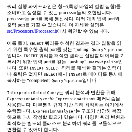
쿼리 실행 파이프라인은 청크(특정 타입의 컬럼 집합)를
소비하고 생성할 수 있는 processor들의 조합입니다.
processor는 port를 통해 통신하며, 여러 개의 입력 port와
출력 port를 가질 수 있습니다. 더 자세한 설명은
src/Processors/IProcessor.h
에서 확인할 수 있습니다.
예를 들어,
쿼리를 해석한 결과는 결과 집합을 읽
SELECT
기 위한 특수한 출력 port를 갖는 “pulling”
QueryPipeline
입니다.
쿼리를 해석한 결과는 삽입할 데이터를 기
INSERT
록하기 위한 입력 port를 갖는 “pushing”
입
QueryPipeline
니다. 또한
쿼리를 해석한 결과는 입력이
INSERT SELECT
나 출력은 없지만
에서
로 데이터를 동시에
SELECT
INSERT
복사하는 “completed”
입니다.
QueryPipeline
는 쿼리 분석과 변환을 위해
InterpreterSelectQuery
와
메커니즘을
ExpressionAnalyzer
ExpressionActions
사용합니다. 대부분의 규칙 기반 쿼리 최적화는 여기에서
수행됩니다.
는 구조가 상당히 복잡
ExpressionAnalyzer
하므로 다시 작성할 필요가 있습니다. 다양한 쿼리 변환과
최적화는 별도의 클래스로 분리하여 쿼리를 모듈식으로
변환할 수 있어야 합니다.