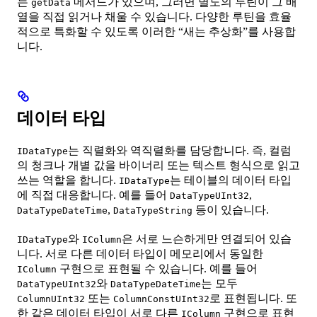
는
메서드가 있으며, 그러면 별도의 루틴이 그 배
getData
열을 직접 읽거나 채울 수 있습니다. 다양한 루틴을 효율
적으로 특화할 수 있도록 이러한 “새는 추상화”를 사용합
니다.
데이터 타입
는 직렬화와 역직렬화를 담당합니다. 즉, 컬럼
IDataType
의 청크나 개별 값을 바이너리 또는 텍스트 형식으로 읽고
쓰는 역할을 합니다.
는 테이블의 데이터 타입
IDataType
에 직접 대응합니다. 예를 들어
,
DataTypeUInt32
,
등이 있습니다.
DataTypeDateTime
DataTypeString
와
은 서로 느슨하게만 연결되어 있습
IDataType
IColumn
니다. 서로 다른 데이터 타입이 메모리에서 동일한
구현으로 표현될 수 있습니다. 예를 들어
IColumn
와
는 모두
DataTypeUInt32
DataTypeDateTime
또는
로 표현됩니다. 또
ColumnUInt32
ColumnConstUInt32
한 같은 데이터 타입이 서로 다른
구현으로 표현
IColumn