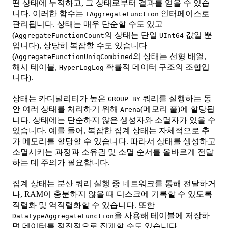
떤 상태에 누적하고, 그 상태로부터 결과를 얻을 수 있습
니다. 이러한 함수는
인터페이스로
IAggregateFunction
관리됩니다. 상태는 매우 단순할 수도 있고
(
의 상태는 단일
값일 뿐
AggregateFunctionCount
UInt64
입니다), 상당히 복잡할 수도 있습니다
(
의 상태는 선형 배열,
AggregateFunctionUniqCombined
해시 테이블,
확률적 데이터 구조의 조합입
HyperLogLog
니다).
상태는 카디널리티가 높은
쿼리를 실행하는 동
GROUP BY
안 여러 상태를 처리하기 위해
(메모리 풀)에 할당됩
Arena
니다. 상태에는 단순하지 않은 생성자와 소멸자가 있을 수
있습니다. 예를 들어, 복잡한 집계 상태는 자체적으로 추
가 메모리를 할당할 수 있습니다. 따라서 상태를 생성하고
소멸시키는 과정과 소유권 및 소멸 순서를 올바르게 전달
하는 데 주의가 필요합니다.
집계 상태는 분산 쿼리 실행 중 네트워크를 통해 전달하거
나, RAM이 충분하지 않을 때 디스크에 기록할 수 있도록
직렬화 및 역직렬화할 수 있습니다. 또한
을 사용해 테이블에 저장하
DataTypeAggregateFunction
면 데이터를 점진적으로 집계할 수도 있습니다.