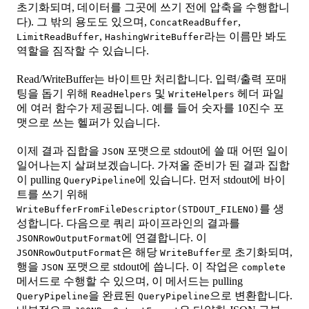
초기화되며, 데이터를 그곳에 쓰기 전에 압축을 수행합니
다). 그 밖의 용도도 있으며,
,
ConcatReadBuffer
,
라는 이름만 봐도
LimitReadBuffer
HashingWriteBuffer
역할을 짐작할 수 있습니다.
Read/WriteBuffer는 바이트만 처리합니다. 입력/출력 포매
팅을 돕기 위해
및
헤더 파일
ReadHelpers
WriteHelpers
에 여러 함수가 제공됩니다. 예를 들어 숫자를 10진수 포
맷으로 쓰는 헬퍼가 있습니다.
이제 결과 집합을
포맷으로 stdout에 쓸 때 어떤 일이
JSON
일어나는지 살펴보겠습니다. 가져올 준비가 된 결과 집합
이 pulling
에 있습니다. 먼저 stdout에 바이
QueryPipeline
트를 쓰기 위해
를 생
WriteBufferFromFileDescriptor(STDOUT_FILENO)
성합니다. 다음으로 쿼리 파이프라인의 결과를
에 연결합니다. 이
JSONRowOutputFormat
은 해당
로 초기화되며,
JSONRowOutputFormat
WriteBuffer
행을
포맷으로 stdout에 씁니다. 이 작업은
JSON
complete
메서드로 수행할 수 있으며, 이 메서드는 pulling
을 완료된
으로 변환합니다.
QueryPipeline
QueryPipeline