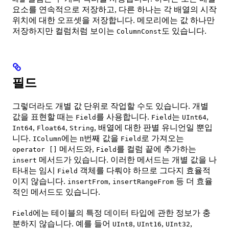
요소를 연속적으로 저장하고, 다른 하나는 각 배열의 시작
위치에 대한 오프셋을 저장합니다. 메모리에는 값 하나만
저장하지만 컬럼처럼 보이는
도 있습니다.
ColumnConst
필드
그렇더라도 개별 값 단위로 작업할 수도 있습니다. 개별
값을 표현할 때는
를 사용합니다.
는
,
Field
Field
UInt64
,
,
, 배열에 대한 판별 유니언일 뿐입
Int64
Float64
String
니다.
에는 n번째 값을
로 가져오는
IColumn
Field
메서드와,
를 컬럼 끝에 추가하는
operator []
Field
메서드가 있습니다. 이러한 메서드는 개별 값을 나
insert
타내는 임시
객체를 다뤄야 하므로 그다지 효율적
Field
이지 않습니다.
,
등 더 효율
insertFrom
insertRangeFrom
적인 메서드도 있습니다.
에는 테이블의 특정 데이터 타입에 관한 정보가 충
Field
분하지 않습니다. 예를 들어
,
,
,
UInt8
UInt16
UInt32