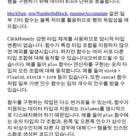
행을 구현하기 위해 데이터
단위로 호출됩니다.
Block
blockSize
,
rowNumberInBlock
,
runningAccumulate
같은 일
부 기타 함수는 블록 처리를 활용하므로 행의 독립성을 깨
뜨립니다.
ClickHouse는 강한 타입 체계를 사용하므로 암시적 타입
변환이 없습니다. 함수가 특정 타입 조합을 지원하지 않으
면 예외를 발생시킵니다. 하지만 함수는 여러 서로 다른
타입 조합에 대해 동작할 수 있습니다(오버로드될 수 있
습니다). 예를 들어
함수(
연산자를 구현)는 숫자 타
plus
+
입의 모든 조합에 대해 동작합니다. 예를 들어
+
UInt8
,
+
등이 있습니다. 또한
함수
Float32
UInt16
Int8
concat
처럼 일부 가변 인수 함수는 임의 개수의 인수를 받을 수
있습니다.
함수를 구현하는 작업은 다소 번거로울 수 있는데, 함수가
지원되는 데이터 타입과 지원되는
를 명시적으
IColumns
로 디스패치해야 하기 때문입니다. 예를 들어
함수에
plus
는 숫자 타입의 각 조합과, 왼쪽 및 오른쪽 인수가 상수인
지 비상수인지에 따른 각 경우에 대해 C++ 템플릿 인스턴
스화로 생성된 코드가 있습니다.