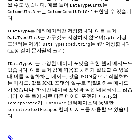
될 수도 있습니다. 예를 들어
는
DataTypeUInt8
또는
로 표현될 수 있습니
ColumnUInt8
ColumnConstUInt8
다.
는 메타데이터만 저장합니다. 예를 들어
IDataType
는 아무것도 저장하지 않으며(
가상
DataTypeUInt8
vptr
포인터는 제외),
는
만 저장합니다
DataTypeFixedString
N
(고정 길이 문자열의 크기).
에는 다양한 데이터 포맷을 위한 헬퍼 메서드도
IDataType
있습니다. 예를 들어 값에 따옴표 처리가 필요할 수 있을
때 이를 직렬화하는 메서드, 값을 JSON용으로 직렬화하
는 메서드, 값을 XML 포맷의 일부로 직렬화하는 메서드
가 있습니다. 하지만 데이터 포맷과 직접 대응되지는 않습
니다. 예를 들어 서로 다른 데이터 포맷인
와
Pretty
가
인터페이스의 동일한
TabSeparated
IDataType
헬퍼 메서드를 사용할 수 있습니
serializeTextEscaped
다.