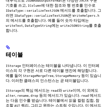
내부적으로
은 다양한 JSON 구분
JSONRowOutputFormat
기호를 쓰고,
에 대한 참조와 행 번호를 인수로
IColumn
메서드를 호출합니다. 그
IDataType::serializeTextJSON
러면
은
IDataType::serializeTextJSON
WriteHelpers.h
의 메서드를 호출합니다. 예를 들어 숫자 타입에는
,
에는
를 호출
writeText
DataTypeString
writeJSONString
합니다.
테이블
인터페이스는 테이블을 나타냅니다. 이 인터페
IStorage
이스의 각 구현은 서로 다른 테이블 엔진에 해당합니다.
예를 들어
,
등이 있습니
StorageMergeTree
StorageMemory
다. 이러한 클래스의 인스턴스는 곧 테이블입니다.
의 핵심 메서드는
와
이며, 이 외에도
IStorage
read
write
,
,
등의 메서드가 있습니다.
메서드
alter
rename
drop
read
는 다음 인수를 받습니다. 테이블에서 읽을 컬럼 집합, 참
조할
쿼리, 그리고 원하는 스트림 수입니다. 이 메서드
AST