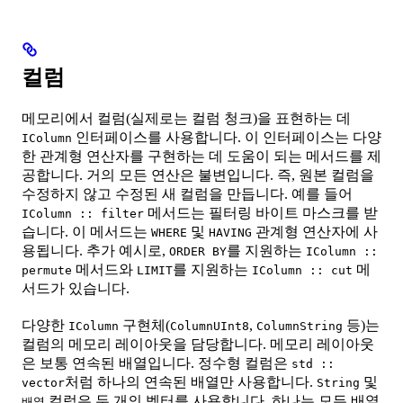
컬럼
메모리에서 컬럼(실제로는 컬럼 청크)을 표현하는 데
인터페이스를 사용합니다. 이 인터페이스는 다양
IColumn
한 관계형 연산자를 구현하는 데 도움이 되는 메서드를 제
공합니다. 거의 모든 연산은 불변입니다. 즉, 원본 컬럼을
수정하지 않고 수정된 새 컬럼을 만듭니다. 예를 들어
메서드는 필터링 바이트 마스크를 받
IColumn :: filter
습니다. 이 메서드는
및
관계형 연산자에 사
WHERE
HAVING
용됩니다. 추가 예시로,
를 지원하는
ORDER BY
IColumn ::
메서드와
를 지원하는
메
permute
LIMIT
IColumn :: cut
서드가 있습니다.
다양한
구현체(
,
등)는
IColumn
ColumnUInt8
ColumnString
컬럼의 메모리 레이아웃을 담당합니다. 메모리 레이아웃
은 보통 연속된 배열입니다. 정수형 컬럼은
std ::
처럼 하나의 연속된 배열만 사용합니다.
및
vector
String
컬럼은 두 개의 벡터를 사용합니다. 하나는 모든 배열
배열