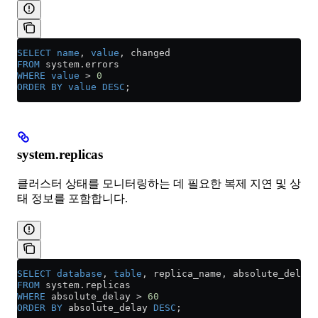
SELECT
 name
, 
value
, changed 
FROM
 system
.
errors
WHERE
 value
 >
 0
ORDER BY
 value
 DESC
;
system.replicas
클러스터 상태를 모니터링하는 데 필요한 복제 지연 및 상
태 정보를 포함합니다.
SELECT
 database
, 
table
, replica_name, absolute_delay,
FROM
 system
.
replicas
WHERE
 absolute_delay 
>
 60
ORDER BY
 absolute_delay 
DESC
;