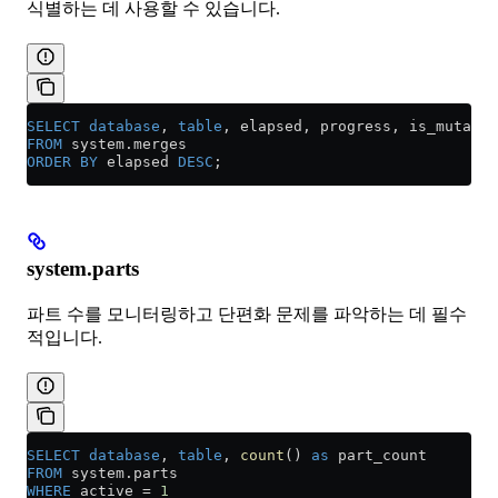
식별하는 데 사용할 수 있습니다.
SELECT
 database
, 
table
, elapsed, progress, is_mutatio
FROM
 system
.
merges
ORDER BY
 elapsed 
DESC
;
system.parts
파트 수를 모니터링하고 단편화 문제를 파악하는 데 필수
적입니다.
SELECT
 database
, 
table
, 
count
() 
as
 part_count
FROM
 system
.
parts
WHERE
 active 
=
 1