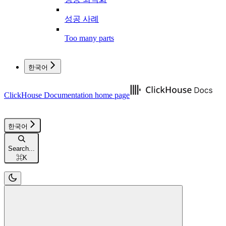
성공 사례
Too many parts
한국어
ClickHouse Documentation
home page
한국어
Search...
⌘
K