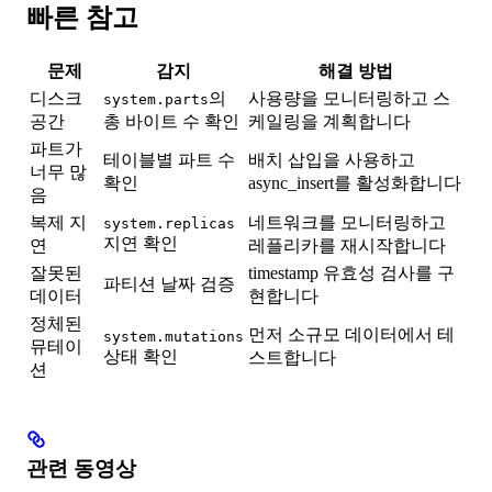
빠른 참고
문제
감지
해결 방법
디스크
의
사용량을 모니터링하고 스
system.parts
공간
총 바이트 수 확인
케일링을 계획합니다
파트가
테이블별 파트 수
배치 삽입을 사용하고
너무 많
확인
async_insert를 활성화합니다
음
복제 지
네트워크를 모니터링하고
system.replicas
지연 확인
연
레플리카를 재시작합니다
잘못된
timestamp 유효성 검사를 구
파티션 날짜 검증
데이터
현합니다
정체된
먼저 소규모 데이터에서 테
system.mutations
뮤테이
상태 확인
스트합니다
션
관련 동영상