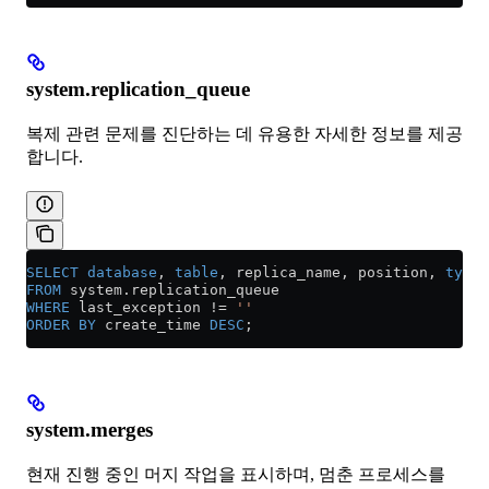
system.replication_queue
복제 관련 문제를 진단하는 데 유용한 자세한 정보를 제공
합니다.
SELECT
 database
, 
table
, replica_name, position, 
type
,
FROM
 system
.
replication_queue
WHERE
 last_exception 
!=
 ''
ORDER BY
 create_time 
DESC
;
system.merges
현재 진행 중인 머지 작업을 표시하며, 멈춘 프로세스를