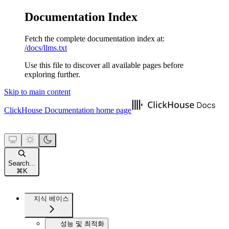
Documentation Index
Fetch the complete documentation index at:
/docs/llms.txt
Use this file to discover all available pages before
exploring further.
Skip to main content
ClickHouse Documentation
home page
Search...
⌘
K
지식 베이스
성능 및 최적화