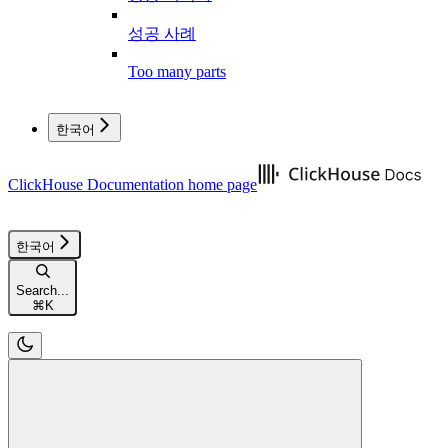
성공 사례
Too many parts
한국어
ClickHouse Documentation
home page
한국어
Search...
⌘
K