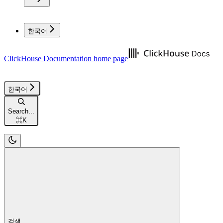
한국어
ClickHouse Documentation
home page
한국어
Search...
⌘
K
검색...