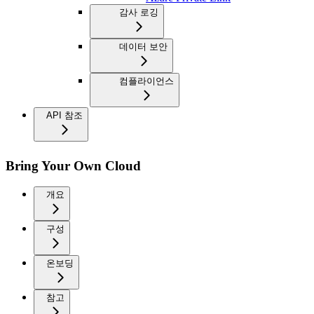
감사 로깅
데이터 보안
컴플라이언스
API 참조
Bring Your Own Cloud
개요
구성
온보딩
참고