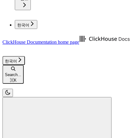
한국어
ClickHouse Documentation
home page
한국어
Search...
⌘
K