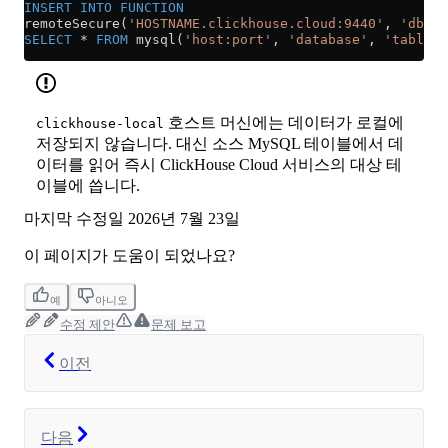
INSERT INTO
 FUNCTION
remoteSecure(
'HOSTNAME.clickhouse.cloud:9440'
, 
'db.ta
SELECT
 *
 FROM
 mysql(
'host:port'
, 
'database'
, 
'table'
,
호스트 머신에는 데이터가 로컬에
clickhouse-local
저장되지 않습니다. 대신 소스 MySQL 테이블에서 데
이터를 읽어 즉시 ClickHouse Cloud 서비스의 대상 테
이블에 씁니다.
마지막 수정일
2026년 7월 23일
이 페이지가 도움이 되었나요?
예
아니오
수정 제안
문제 보고
이전
다음