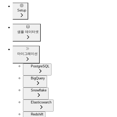
Setup
샘플 데이터셋
마이그레이션
PostgreSQL
BigQuery
Snowflake
Elasticsearch
Redshift