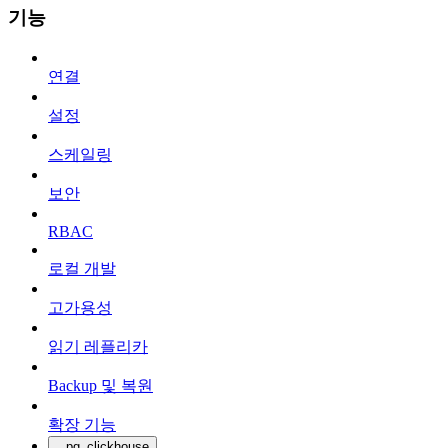
기능
연결
설정
스케일링
보안
RBAC
로컬 개발
고가용성
읽기 레플리카
Backup 및 복원
확장 기능
pg_clickhouse