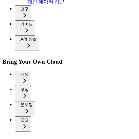
개인 데이터 접근
청구
가이드
API 참조
Bring Your Own Cloud
개요
구성
온보딩
참고