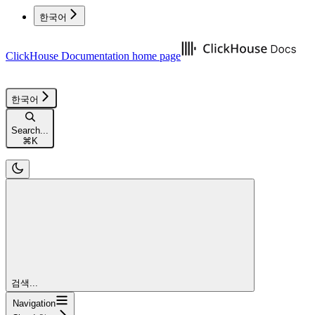
한국어
ClickHouse Documentation
home page
한국어
Search...
⌘
K
검색...
Navigation