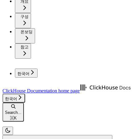
개요
구성
온보딩
참고
한국어
ClickHouse Documentation
home page
한국어
Search...
⌘
K