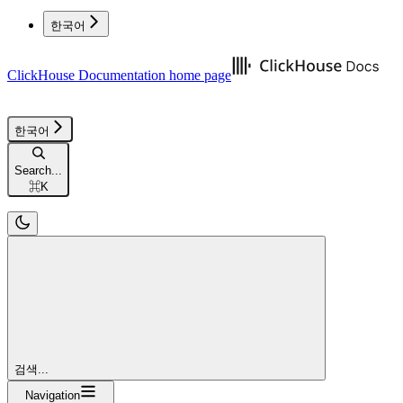
한국어
ClickHouse Documentation
home page
한국어
Search...
⌘
K
검색...
Navigation