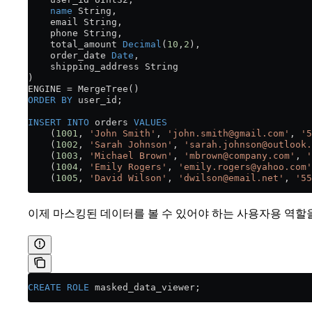
    name
 String,
    email String,
    phone String,
    total_amount 
Decimal
(
10
,
2
),
    order_date 
Date
,
    shipping_address String
)
ENGINE 
=
 MergeTree()
ORDER BY
 user_id;
INSERT INTO
 orders 
VALUES
    (
1001
, 
'John Smith'
, 
'john.smith@gmail.com'
, 
'5
    (
1002
, 
'Sarah Johnson'
, 
'sarah.johnson@outlook.
    (
1003
, 
'Michael Brown'
, 
'mbrown@company.com'
, 
'
    (
1004
, 
'Emily Rogers'
, 
'emily.rogers@yahoo.com'
    (
1005
, 
'David Wilson'
, 
'dwilson@email.net'
, 
'55
이제 마스킹된 데이터를 볼 수 있어야 하는 사용자용 역할
CREATE
 ROLE
 masked_data_viewer;