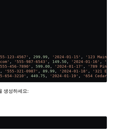
55-123-4567'
, 
299
.
99
, 
'2024-01-15'
, 
'123 Main St, New Yo
com'
, 
'555-987-6543'
, 
149
.
50
, 
'2024-01-16'
, 
'456 Oak Ave
555-456-7890'
, 
599
.
00
, 
'2024-01-17'
, 
'789 Pine Rd, Chica
, 
'555-321-0987'
, 
89
.
99
, 
'2024-01-18'
, 
'321 Elm St, Hous
5-654-3210'
, 
449
.
75
, 
'2024-01-19'
, 
'654 Cedar Blvd, Phoe
을 생성하세요: