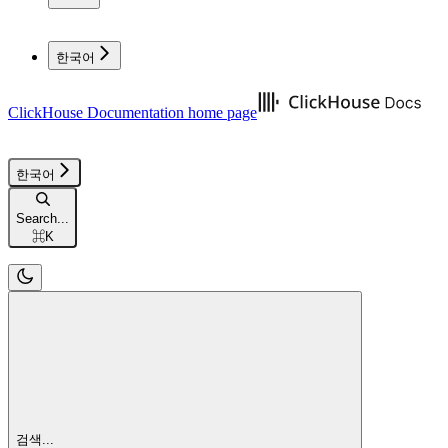
한국어
ClickHouse Documentation
home page
한국어
Search...
⌘
K
검색...