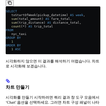
SELECT
   toStartOfWeek(pickup_datetime) 
AS
 week
,
   sum
(total_amount) 
AS
 fare_total,
   sum
(trip_distance) 
AS
 distance_total,
   count
(
*
) 
AS
 trip_total
FROM
   nyc_taxi
GROUP BY
   1
ORDER BY
   1
 ASC
시각화하지 않으면 이 결과를 해석하기 어렵습니다. 차트
로 시각화해 보겠습니다.
차트 만들기
시각화를 만들기 시작하려면 쿼리 결과 창 도구 모음에서
‘Chart’ 옵션을 선택하세요. 그러면 차트 구성 패널이 나타