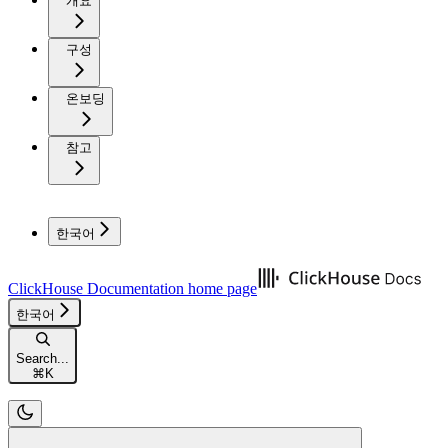
개요
구성
온보딩
참고
한국어
ClickHouse Documentation
home page
한국어
Search...
⌘
K