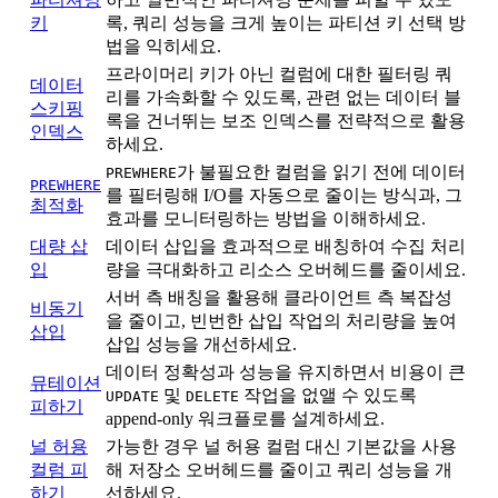
키
록, 쿼리 성능을 크게 높이는 파티션 키 선택 방
법을 익히세요.
프라이머리 키가 아닌 컬럼에 대한 필터링 쿼
데이터
리를 가속화할 수 있도록, 관련 없는 데이터 블
스키핑
록을 건너뛰는 보조 인덱스를 전략적으로 활용
인덱스
하세요.
가 불필요한 컬럼을 읽기 전에 데이터
PREWHERE
PREWHERE
를 필터링해 I/O를 자동으로 줄이는 방식과, 그
최적화
효과를 모니터링하는 방법을 이해하세요.
대량 삽
데이터 삽입을 효과적으로 배칭하여 수집 처리
입
량을 극대화하고 리소스 오버헤드를 줄이세요.
서버 측 배칭을 활용해 클라이언트 측 복잡성
비동기
을 줄이고, 빈번한 삽입 작업의 처리량을 높여
삽입
삽입 성능을 개선하세요.
데이터 정확성과 성능을 유지하면서 비용이 큰
뮤테이션
및
작업을 없앨 수 있도록
UPDATE
DELETE
피하기
append-only 워크플로를 설계하세요.
널 허용
가능한 경우 널 허용 컬럼 대신 기본값을 사용
컬럼 피
해 저장소 오버헤드를 줄이고 쿼리 성능을 개
하기
선하세요.