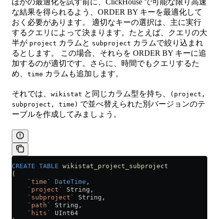
ほかの最適化を試す前に、ClickHouse で可能な限り高速
な結果を得られるよう、ORDER BY キーを最適化して
おく必要があります。 適切なキーの選択は、主に実行
するクエリによって決まります。たとえば、クエリの大
半が
カラムと
カラムで絞り込まれ
project
subproject
るとします。 この場合、それらを ORDER BY キーに追
加するのが適切です。さらに、時間でもクエリするた
め、
カラムも追加します。
time
それでは、
と同じカラム型を持ち、
wikistat
(project,
で並べ替えられた別バージョンのテ
subproject, time)
ーブルを作成してみましょう。
CREATE
 TABLE
 wikistat_project_subproject
(
    `time`
 DateTime
,
    `project`
 String,
    `subproject`
 String,
    `path`
 String,
    `hits`
 UInt64