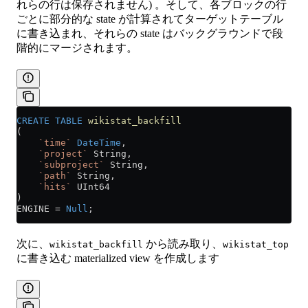
れらの行は保存されません) 。そして、各ブロックの行
ごとに部分的な state が計算されてターゲットテーブル
に書き込まれ、それらの state はバックグラウンドで段
階的にマージされます。
CREATE
 TABLE
 wikistat_backfill
(
    `time`
 DateTime
,
    `project`
 String,
    `subproject`
 String,
    `path`
 String,
    `hits`
 UInt64
)
ENGINE 
=
 Null
;
次に、
から読み取り、
wikistat_backfill
wikistat_top
に書き込む materialized view を作成します