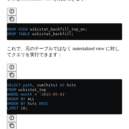
DROP
 VIEW
 wikistat_backfill_top_mv;
DROP
 TABLE
 wikistat_backfill;
これで、元のテーブルではなく materialized view に対し
てクエリを実行できます：
SELECT
 path
, 
sum
(hits) 
AS
 hits
FROM
 wikistat_top
WHERE
 month
 =
 '2015-05-01'
GROUP BY
 ALL
ORDER BY
 hits 
DESC
LIMIT
 10
;