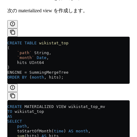
次の materialized view を作成します。
CREATE
 TABLE
 wikistat_top
(
    `path`
 String,
    `month`
 Date
,
    hits UInt64
)
ENGINE 
=
 SummingMergeTree
ORDER BY
 (
month
, hits);
CREATE
 MATERIALIZED VIEW wikistat_top_mv 
TO
 wikistat_top
AS
SELECT
    path
,
    toStartOfMonth(
time
) 
AS
 month
,
    sum
(hits) 
AS
 hits