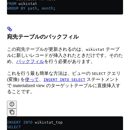
FROM
 wikistat
GROUP BY
 path
, 
month
;
宛先テーブルのバックフィル
この宛先テーブルが更新されるのは、
テーブ
wikistat
ルに新しいレコードが挿入されたときだけです。そのた
め、
バックフィル
を行う必要があります。
これを行う最も簡単な方法は、ビューの
クエリ
SELECT
(変換) を
使って
、
ステートメント
INSERT INTO SELECT
で materialized view のターゲットテーブルに直接挿入す
ることです。
INSERT INTO
 wikistat_top
SELECT