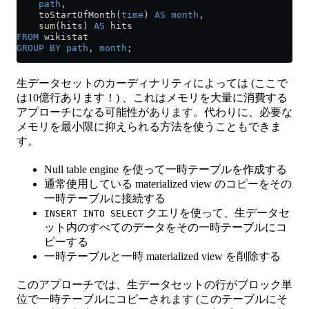
    path
,
    toStartOfMonth(
time
) 
AS
 month
,
    sum
(hits) 
AS
 hits
FROM
 wikistat
GROUP BY
 path
, 
month
;
生データセットのカーディナリティによっては (ここで
は10億行あります！) 、これはメモリを大量に消費する
アプローチになる可能性があります。代わりに、必要な
メモリを最小限に抑えられる方法を使うこともできま
す。
Null table engine を使って一時テーブルを作成する
通常使用している materialized view のコピーをその
一時テーブルに接続する
クエリを使って、生データセ
INSERT INTO SELECT
ット内のすべてのデータをその一時テーブルにコ
ピーする
一時テーブルと一時 materialized view を削除する
このアプローチでは、生データセットの行がブロック単
位で一時テーブルにコピーされます (このテーブルにそ