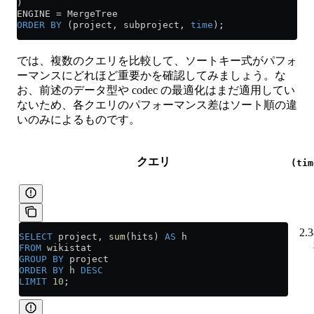
)
ENGINE 
=
 MergeTree
ORDER BY
 (project, subproject, 
time
);
では、複数のクエリを比較して、ソートキー式がパフォ
ーマンスにどれほど重要かを確認してみましょう。な
お、前述のデータ型や codec の最適化はまだ適用してい
ないため、各クエリのパフォーマンス差はソート順の違
いのみによるものです。
クエリ
(tim
2.
SELECT
 project, 
sum
(hits) 
AS
 h
FROM
 wikistat
GROUP BY
 project
ORDER BY
 h 
DESC
LIMIT
 10
;