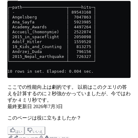
┌─path──────────────────┬─────hits─┐
│ -                     │ 89543168 │
│ Angelsberg            │  7047863 │
│ Ana_Sayfa             │  5923985 │
│ Academy_Awards        │  4497264 │
│ Accueil_(homonymie)   │  2522074 │
│ 2015_in_spaceflight   │  2050098 │
│ Adolf_Hitler          │  1559520 │
│ 19_Kids_and_Counting  │   813275 │
│ Andrzej_Duda          │   796156 │
│ 2015_Nepal_earthquake │   726327 │
└───────────────────────┴──────────┘
10 rows in set. Elapsed: 0.004 sec.
ここでの性能向上は劇的です。 以前はこのクエリの答
えを計算するのに 2 秒強かかっていましたが、今ではわ
ずか 4 ミリ秒です。
最終更新日
2026年7月3日
このページは役に立ちましたか？
はい
いいえ