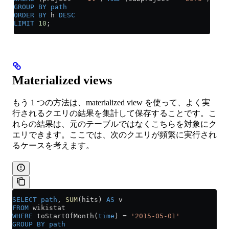
GROUP BY
 path
ORDER BY
 h 
DESC
LIMIT
 10
;
Materialized views
もう 1 つの方法は、materialized view を使って、よく実
行されるクエリの結果を集計して保存することです。こ
れらの結果は、元のテーブルではなくこちらを対象にク
エリできます。ここでは、次のクエリが頻繁に実行され
るケースを考えます。
SELECT
 path
, 
SUM
(hits) 
AS
 v
FROM
 wikistat
WHERE
 toStartOfMonth(
time
) 
=
 '2015-05-01'
GROUP BY
 path