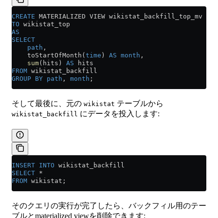
CREATE
 MATERIALIZED VIEW wikistat_backfill_top_mv 
TO
 wikistat_top
AS
SELECT
    path
,
    toStartOfMonth(
time
) 
AS
 month
,
    sum
(hits) 
AS
 hits
FROM
 wikistat_backfill
GROUP BY
 path
, 
month
;
そして最後に、元の
テーブルから
wikistat
にデータを投入します:
wikistat_backfill
INSERT INTO
 wikistat_backfill
SELECT
 *
FROM
 wikistat;
そのクエリの実行が完了したら、バックフィル用のテー
ブルとmaterialized viewを削除できます: