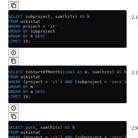
SELECT
 subproject, 
sum
(hits) 
AS
 h
2.
FROM
 wikistat
WHERE
 project 
=
 'it'
GROUP BY
 subproject
ORDER BY
 h 
DESC
LIMIT
 10
;
SELECT
 toStartOfMonth(
time
) 
AS
 m, 
sum
(hits) 
AS
 h
2.
FROM
 wikistat
WHERE
 (project 
=
 'it'
) 
AND
 (subproject 
=
 'zero'
)
GROUP BY
 m
ORDER BY
 m 
DESC
LIMIT
 10
;
SELECT
 path
, 
sum
(hits) 
AS
 h
2.
FROM
 wikistat
WHERE
 (project 
=
 'it'
) 
AND
 (subproject 
=
 'zero'
)