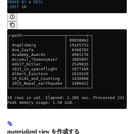
ORDER BY
 v 
DESC
LIMIT
 10
┌─path──────────────────┬────────v─┐
│ -                     │ 89650862 │
│ Angelsberg            │ 19165753 │
│ Ana_Sayfa             │  6368793 │
│ Academy_Awards        │  4901276 │
│ Accueil_(homonymie)   │  3805097 │
│ Adolf_Hitler          │  2549835 │
│ 2015_in_spaceflight   │  2077164 │
│ Albert_Einstein       │  1619320 │
│ 19_Kids_and_Counting  │  1430968 │
│ 2015_Nepal_earthquake │  1406422 │
└───────────────────────┴──────────┘
10 rows in set. Elapsed: 2.285 sec. Processed 231.41 
Peak memory usage: 1.50 GiB.
materialized view を作成する