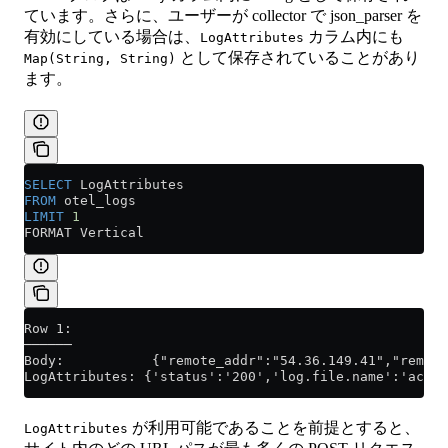
ています。さらに、ユーザーが collector で json_parser を
有効にしている場合は、
カラム内にも
LogAttributes
として保存されていることがあり
Map(String, String)
ます。
SELECT
 LogAttributes
FROM
 otel_logs
LIMIT
 1
FORMAT Vertical
Row 1:
──────
Body:           {"remote_addr":"54.36.149.41","remote
LogAttributes: {'status':'200','log.file.name':'acces
が利用可能であることを前提とすると、
LogAttributes