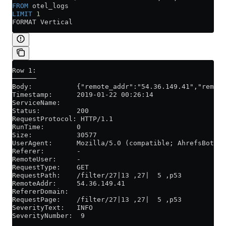
FROM
 otel_logs
LIMIT
 1
FORMAT Vertical
Row 1:
──────
Body:           {"remote_addr":"54.36.149.41","remote
Timestamp:      2019-01-22 00:26:14
ServiceName:
Status:         200
RequestProtocol: HTTP/1.1
RunTime:        0
Size:           30577
UserAgent:      Mozilla/5.0 (compatible; AhrefsBot/6.
Referer:        -
RemoteUser:     -
RequestType:    GET
RequestPath:    /filter/27|13 ,27|  5 ,p53
RemoteAddr:     54.36.149.41
RefererDomain:
RequestPage:    /filter/27|13 ,27|  5 ,p53
SeverityText:   INFO
SeverityNumber:  9