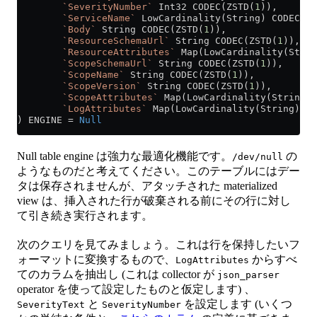
        `SeverityNumber`
 Int32 CODEC(ZSTD(
1
)),
        `ServiceName`
 LowCardinality(String) CODEC(ZS
        `Body`
 String CODEC(ZSTD(
1
)),
        `ResourceSchemaUrl`
 String CODEC(ZSTD(
1
)),
        `ResourceAttributes`
 Map(LowCardinality(Strin
        `ScopeSchemaUrl`
 String CODEC(ZSTD(
1
)),
        `ScopeName`
 String CODEC(ZSTD(
1
)),
        `ScopeVersion`
 String CODEC(ZSTD(
1
)),
        `ScopeAttributes`
 Map(LowCardinality(String),
        `LogAttributes`
 Map(LowCardinality(String), S
) ENGINE 
=
 Null
Null table engine は強力な最適化機能です。
の
/dev/null
ようなものだと考えてください。このテーブルにはデー
タは保存されませんが、アタッチされた materialized
view は、挿入された行が破棄される前にその行に対し
て引き続き実行されます。
次のクエリを見てみましょう。これは行を保持したいフ
ォーマットに変換するもので、
からすべ
LogAttributes
てのカラムを抽出し (これは collector が
json_parser
operator を使って設定したものと仮定します) 、
と
を設定します (いくつ
SeverityText
SeverityNumber