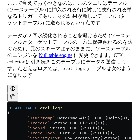
ここで覚えておくべきなのは、このクエリはテーブル
(ソーステーブル) に挿入される行に対して実行される単
なるトリガーであり、その結果が新しいテーブル (ター
ゲットテーブル) に送られるという点です。
データが 2 回永続化されることを避けるため (ソーステ
ーブルとターゲットテーブルの両方に保存されるのを防
ぐため) 、元のスキーマはそのままに、ソーステーブル
のエンジンを
Null table engine
に変更できます。OTel
collector は引き続きこのテーブルにデータを送信しま
す。たとえばログでは、
テーブルは次のよう
otel_logs
になります。
CREATE
 TABLE
 otel_logs
(
        `Timestamp`
 DateTime64(
9
) CODEC(Delta(
8
), ZST
        `TraceId`
 String CODEC(ZSTD(
1
)),
        `SpanId`
 String CODEC(ZSTD(
1
)),
        `TraceFlags`
 UInt32 CODEC(ZSTD(
1
)),
        `SeverityText`
 LowCardinality(String) CODEC(Z