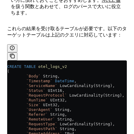
い方に慣れておくことをおすすめします。
NULL 値
を扱う関数とあわせて、ログのパースで大いに役立
ちます。
これらの結果を受け取るテーブルが必要です。以下のタ
ーゲットテーブルは上記のクエリに対応しています：
CREATE
 TABLE
 otel_logs_v2
(
        `Body`
 String,
        `Timestamp`
 DateTime
,
        `ServiceName`
 LowCardinality(String),
        `Status`
 UInt16,
        `RequestProtocol`
 LowCardinality(String),
        `RunTime`
 UInt32,
        `Size`
 UInt32,
        `UserAgent`
 String,
        `Referer`
 String,
        `RemoteUser`
 String,
        `RequestType`
 LowCardinality(String),
        `RequestPath`
 String,
        `RemoteAddress`
 IPv4,