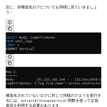
次に、非構造化ログについても同様に見ていきましょ
う：
SELECT
 Body, LogAttributes
FROM
 otel_logs
LIMIT
 1
FORMAT Vertical
Row 1:
──────
Body:           151.233.185.144 - - [22/Jan/2019:19:0
LogAttributes: {'log.file.name':'access-unstructured.
構造化されていないログに対して同様のクエリを実行す
るには、
関数を使って正規
extractAllGroupsVertical
表現を利用する必要があります。