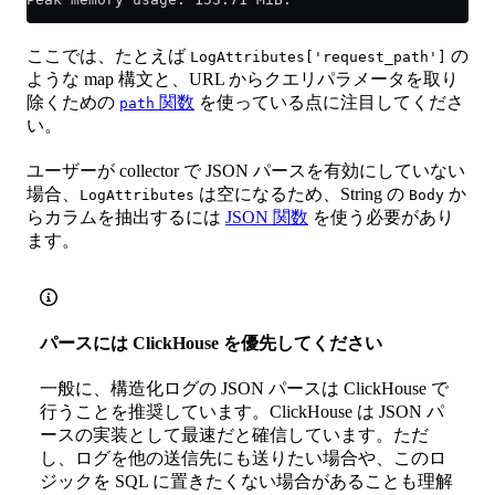
ここでは、たとえば
の
LogAttributes['request_path']
ような map 構文と、URL からクエリパラメータを取り
除くための
関数
を使っている点に注目してくださ
path
い。
ユーザーが collector で JSON パースを有効にしていない
場合、
は空になるため、String の
か
LogAttributes
Body
らカラムを抽出するには
JSON 関数
を使う必要があり
ます。
パースには ClickHouse を優先してください
一般に、構造化ログの JSON パースは ClickHouse で
行うことを推奨しています。ClickHouse は JSON パ
ースの実装として最速だと確信しています。ただ
し、ログを他の送信先にも送りたい場合や、このロ
ジックを SQL に置きたくない場合があることも理解