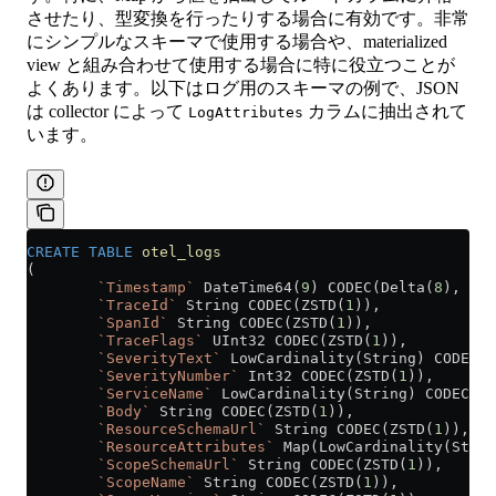
させたり、型変換を行ったりする場合に有効です。非常
にシンプルなスキーマで使用する場合や、materialized
view と組み合わせて使用する場合に特に役立つことが
よくあります。以下はログ用のスキーマの例で、JSON
は collector によって
カラムに抽出されて
LogAttributes
います。
CREATE
 TABLE
 otel_logs
(
        `Timestamp`
 DateTime64(
9
) CODEC(Delta(
8
), ZST
        `TraceId`
 String CODEC(ZSTD(
1
)),
        `SpanId`
 String CODEC(ZSTD(
1
)),
        `TraceFlags`
 UInt32 CODEC(ZSTD(
1
)),
        `SeverityText`
 LowCardinality(String) CODEC(Z
        `SeverityNumber`
 Int32 CODEC(ZSTD(
1
)),
        `ServiceName`
 LowCardinality(String) CODEC(ZS
        `Body`
 String CODEC(ZSTD(
1
)),
        `ResourceSchemaUrl`
 String CODEC(ZSTD(
1
)),
        `ResourceAttributes`
 Map(LowCardinality(Strin
        `ScopeSchemaUrl`
 String CODEC(ZSTD(
1
)),
        `ScopeName`
 String CODEC(ZSTD(
1
)),