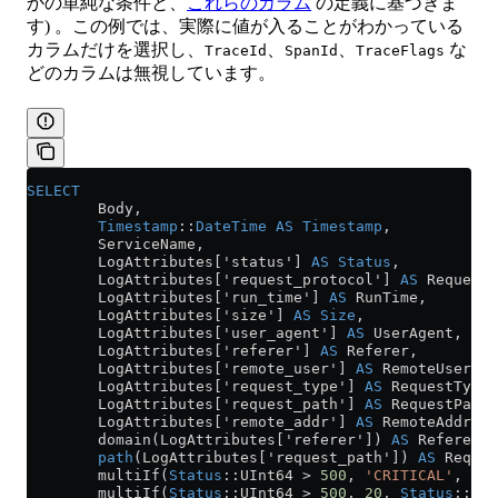
かの単純な条件と、
これらのカラム
の定義に基づきま
す) 。この例では、実際に値が入ることがわかっている
カラムだけを選択し、
、
、
な
TraceId
SpanId
TraceFlags
どのカラムは無視しています。
SELECT
        Body, 
        Timestamp
::
DateTime
 AS
 Timestamp
,
        ServiceName,
        LogAttributes['status'] 
AS
 Status
,
        LogAttributes['request_protocol'] 
AS
 RequestP
        LogAttributes['run_time'] 
AS
 RunTime,
        LogAttributes['size'] 
AS
 Size
,
        LogAttributes['user_agent'] 
AS
 UserAgent,
        LogAttributes['referer'] 
AS
 Referer,
        LogAttributes['remote_user'] 
AS
 RemoteUser,
        LogAttributes['request_type'] 
AS
 RequestType,
        LogAttributes['request_path'] 
AS
 RequestPath,
        LogAttributes['remote_addr'] 
AS
 RemoteAddr,
        domain(LogAttributes['referer']) 
AS
 RefererDo
        path
(LogAttributes['request_path']) 
AS
 Reques
        multiIf(
Status
::UInt64 
>
 500
, 
'CRITICAL'
, 
Sta
        multiIf(
Status
::UInt64 
>
 500
, 
20
, 
Status
::UIn