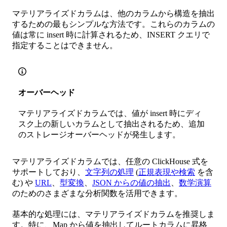
マテリアライズドカラムは、他のカラムから構造を抽出
するための最もシンプルな方法です。これらのカラムの
値は常に insert 時に計算されるため、INSERT クエリで
指定することはできません。
オーバーヘッド
マテリアライズドカラムでは、値が insert 時にディ
スク上の新しいカラムとして抽出されるため、追加
のストレージオーバーヘッドが発生します。
マテリアライズドカラムでは、任意の ClickHouse 式を
サポートしており、
文字列の処理
(
正規表現や検索
を含
む) や
URL
、
型変換
、
JSON からの値の抽出
、
数学演算
のためのさまざまな分析関数を活用できます。
基本的な処理には、マテリアライズドカラムを推奨しま
す。特に、Map から値を抽出してルートカラムに昇格