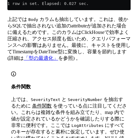
1 row in set. Elapsed: 0.027 sec.
上記では
カラムも抽出しています。これは、後か
Body
らSQLで抽出されない追加のattributeが追加された場合
に備えるためです。このカラムはClickHouseで効率よく
圧縮され、アクセス頻度も低いため、クエリパフォーマ
ンスへの影響はありません。最後に、キャストを使用し
てTimestampをDateTime型に変換し、容量を節約します
(詳細は
「型の最適化」
を参照) 。
条件関数
上では、
と
を抽出す
SeverityText
SeverityNumber
るために
条件関数
を使っている点に注目してくださ
い。これらは複雑な条件を組み立てたり、map 内で
値が設定されているかどうかを確認したりする際に
非常に便利です。ここでは
にすべて
LogAttributes
のキーが存在すると素朴に仮定しています。ぜひ使