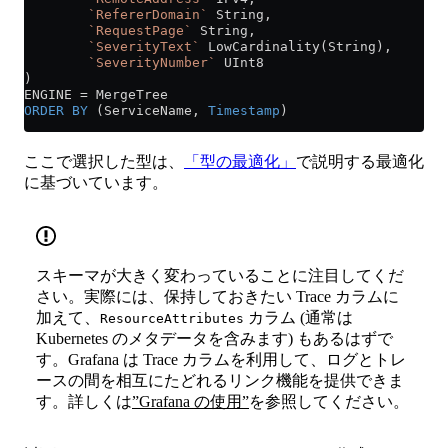
        `RefererDomain`
 String,
        `RequestPage`
 String,
        `SeverityText`
 LowCardinality(String),
        `SeverityNumber`
 UInt8
)
ENGINE 
=
 MergeTree
ORDER BY
 (ServiceName, 
Timestamp
)
ここで選択した型は、
「型の最適化」
で説明する最適化
に基づいています。
スキーマが大きく変わっていることに注目してくだ
さい。実際には、保持しておきたい Trace カラムに
加えて、
カラム (通常は
ResourceAttributes
Kubernetes のメタデータを含みます) もあるはずで
す。Grafana は Trace カラムを利用して、ログとトレ
ースの間を相互にたどれるリンク機能を提供できま
す。詳しくは
”Grafana の使用”
を参照してください。