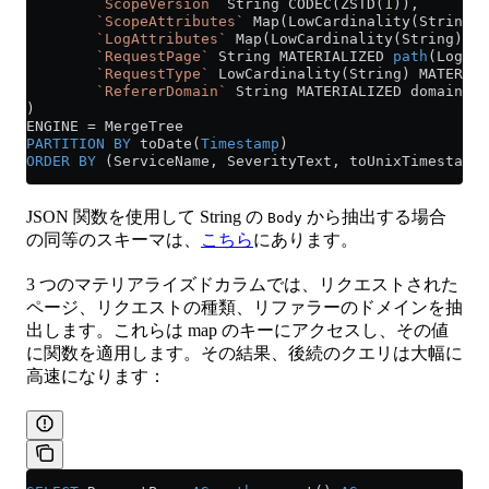
        `ScopeVersion`
 String CODEC(ZSTD(
1
)),
        `ScopeAttributes`
 Map(LowCardinality(String),
        `LogAttributes`
 Map(LowCardinality(String), S
        `RequestPage`
 String MATERIALIZED 
path
(LogAtt
        `RequestType`
 LowCardinality(String) MATERIAL
        `RefererDomain`
 String MATERIALIZED domain(Lo
)
ENGINE 
=
 MergeTree
PARTITION
 BY
 toDate(
Timestamp
)
ORDER BY
 (ServiceName, SeverityText, toUnixTimestamp(
JSON 関数を使用して String の
から抽出する場合
Body
の同等のスキーマは、
こちら
にあります。
3 つのマテリアライズドカラムでは、リクエストされた
ページ、リクエストの種類、リファラーのドメインを抽
出します。これらは map のキーにアクセスし、その値
に関数を適用します。その結果、後続のクエリは大幅に
高速になります：