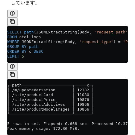
しています。
SELECT
 path
(JSONExtractString(Body, 
'request_path'
)) 
FROM
 otel_logs
WHERE
 JSONExtractString(Body, 
'request_type'
) 
=
 'POST
GROUP BY
 path
ORDER BY
 c 
DESC
LIMIT
 5
┌─path─────────────────────┬─────c─┐
│ /m/updateVariation       │ 12182 │
│ /site/productCard        │ 11080 │
│ /site/productPrice       │ 10876 │
│ /site/productAdditives   │ 10866 │
│ /site/productModelImages │ 10866 │
└──────────────────────────┴───────┘
5 rows in set. Elapsed: 0.668 sec. Processed 10.37 mi
Peak memory usage: 172.30 MiB.