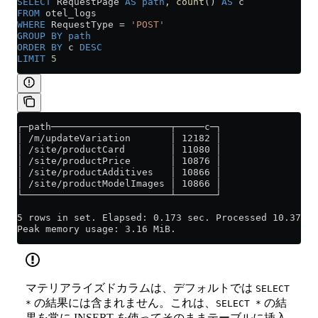
SELECT
 RequestPage 
AS
 path
, 
count
() 
AS
 c
FROM
 otel_logs
WHERE
 RequestType 
=
 'POST'
GROUP BY
 path
ORDER BY
 c 
DESC
LIMIT
 5
┌─path─────────────────────┬─────c─┐
│ /m/updateVariation       │ 12182 │
│ /site/productCard        │ 11080 │
│ /site/productPrice       │ 10876 │
│ /site/productAdditives   │ 10866 │
│ /site/productModelImages │ 10866 │
└──────────────────────────┴───────┘
5 rows in set. Elapsed: 0.173 sec. Processed 10.37 mi
Peak memory usage: 3.16 MiB.
マテリアライズドカラムは、デフォルトでは
SELECT
の結果には含まれません。これは、
の結
*
SELECT *
果を常に INSERT を使ってそのままテーブルに挿入