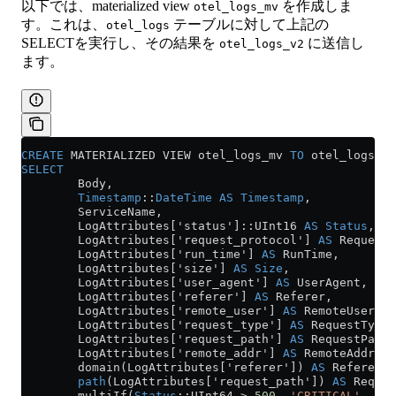
以下では、materialized view
を作成しま
otel_logs_mv
す。これは、
テーブルに対して上記の
otel_logs
SELECTを実行し、その結果を
に送信し
otel_logs_v2
ます。
CREATE
 MATERIALIZED VIEW otel_logs_mv 
TO
 otel_logs_v2
SELECT
        Body, 
        Timestamp
::
DateTime
 AS
 Timestamp
,
        ServiceName,
        LogAttributes['status']::UInt16 
AS
 Status
,
        LogAttributes['request_protocol'] 
AS
 RequestP
        LogAttributes['run_time'] 
AS
 RunTime,
        LogAttributes['size'] 
AS
 Size
,
        LogAttributes['user_agent'] 
AS
 UserAgent,
        LogAttributes['referer'] 
AS
 Referer,
        LogAttributes['remote_user'] 
AS
 RemoteUser,
        LogAttributes['request_type'] 
AS
 RequestType,
        LogAttributes['request_path'] 
AS
 RequestPath,
        LogAttributes['remote_addr'] 
AS
 RemoteAddress
        domain(LogAttributes['referer']) 
AS
 RefererDo
        path
(LogAttributes['request_path']) 
AS
 Reques
        multiIf(
Status
::UInt64 
>
 500
, 
'CRITICAL'
, 
Sta