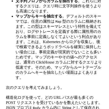
文字列ブロブからカラムを抽出する
。これらに対
するクエリは、クエリ時に文字列操作を使うより
も高速になります。
マップからキーを抽出する
。デフォルトのスキー
マでは、任意の属性は
型のカラムに格納され
Map
ます。この型はスキーマレスという特性を備えて
おり、ログやトレースを定義する際に属性用のカ
ラムを事前に定義しなくてよいという利点があり
ます。これは、Kubernetes からログを収集し、後
で検索できるようポッドラベルを確実に保持した
い場合には、事前定義が現実的でないことも多い
ためです。マップのキーやその値へのアクセス
は、通常の ClickHouse カラムに対するクエリより
低速です。そのため、マップからルートテーブル
のカラムへキーを抽出したい場面はよくありま
す。
次のクエリを考えてみましょう。
構造化ログを使って、どの URL パスが最も多くの
POST リクエストを受けているかを数えたいとします。
JSON ブロブは
カラム内に String として保存され
Body