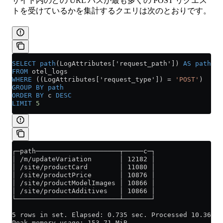
サイト内のどの URL パスが最も多くの POST リクエス
トを受けているかを集計するクエリは次のとおりです。
SELECT
 path
(LogAttributes['request_path']) 
AS
 path
, 
c
FROM
 otel_logs
WHERE
 ((LogAttributes['request_type']) 
=
 'POST'
)
GROUP BY
 path
ORDER BY
 c 
DESC
LIMIT
 5
┌─path─────────────────────┬─────c─┐
│ /m/updateVariation       │ 12182 │
│ /site/productCard        │ 11080 │
│ /site/productPrice       │ 10876 │
│ /site/productModelImages │ 10866 │
│ /site/productAdditives   │ 10866 │
└──────────────────────────┴───────┘
5 rows in set. Elapsed: 0.735 sec. Processed 10.36 mi
Peak memory usage: 153.71 MiB.