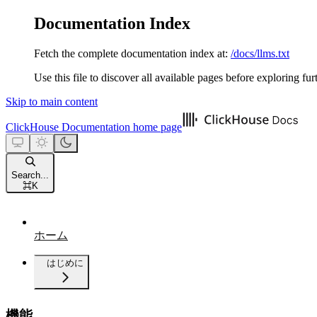
Documentation Index
Fetch the complete documentation index at:
/docs/llms.txt
Use this file to discover all available pages before exploring fur
Skip to main content
ClickHouse Documentation
home page
Search...
⌘
K
ホーム
はじめに
機能