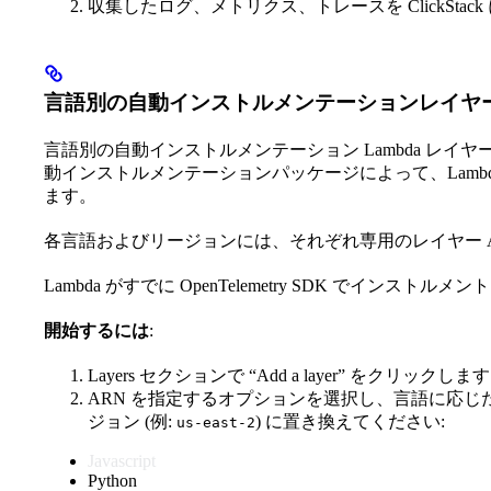
収集したログ、メトリクス、トレースを ClickStac
言語別の自動インストルメンテーションレイヤ
言語別の自動インストルメンテーション Lambda レイヤーを使
動インストルメンテーションパッケージによって、Lamb
ます。
各言語およびリージョンには、それぞれ専用のレイヤー A
Lambda がすでに OpenTelemetry SDK でイ
開始するには
:
Layers セクションで “Add a layer” をクリックします
ARN を指定するオプションを選択し、言語に応じた
ジョン (例:
) に置き換えてください:
us-east-2
Javascript
Python