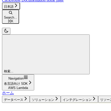
ClickHouse Documentation
home page
日本語
Search...
⌘
K
検索...
Navigation
各言語向け SDK
AWS Lambda
ホーム
データベース
ソリューション
インテグレーション
リソー