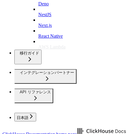
Deno
NestJS
Next.js
React Native
AWS Lambda
移行ガイド
インテグレーションパートナー
API リファレンス
日本語