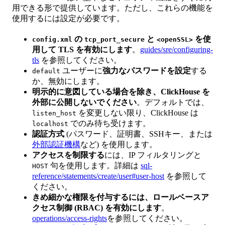
用できる形で提供しています。ただし、これらの機能を
使用するには設定が必要です。
の
と
を使
config.xml
tcp_port_secure
<openSSL>
用して TLS を有効にします
。
guides/sre/configuring-
tls
を参照してください。
ユーザーに
強力なパスワードを設定
する
default
か、無効にします。
明示的に意図している場合を除き、ClickHouse を
外部に公開しないでください
。デフォルトでは、
を変更しない限り、ClickHouse は
listen_host
でのみ待ち受けます。
localhost
認証方式
(パスワード、証明書、SSHキー、または
外部認証機構
など) を使用します。
アクセスを制限する
には、IP フィルタリングと
句を使用します。詳細は
sql-
HOST
reference/statements/create/user#user-host
を参照して
ください。
きめ細かな権限を付与するには、ロールベースア
クセス制御 (RBAC) を有効にします
。
operations/access-rights
を参照してください。