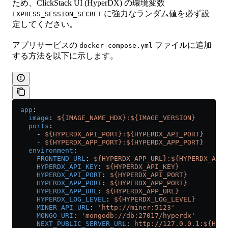
ため、ClickStack UI (HyperDX) の環境変数
に強力なランダム値を必ず設
EXPRESS_SESSION_SECRET
定してください。
アプリサービスの
ファイルに追加
docker-compose.yml
する方法を以下に示します。
  app
:
    image
: 
${IMAGE_NAME_HDX}:${IMAGE_VERSION}
    ports
:
      - 
${HYPERDX_API_PORT}:${HYPERDX_API_PORT}
      - 
${HYPERDX_APP_PORT}:${HYPERDX_APP_PORT}
    environment
:
      FRONTEND_URL
: 
${HYPERDX_APP_URL}:${HYPERDX_APP_
      HYPERDX_API_KEY
: 
${HYPERDX_API_KEY}
      HYPERDX_API_PORT
: 
${HYPERDX_API_PORT}
      HYPERDX_APP_PORT
: 
${HYPERDX_APP_PORT}
      HYPERDX_APP_URL
: 
${HYPERDX_APP_URL}
      HYPERDX_LOG_LEVEL
: 
${HYPERDX_LOG_LEVEL}
      MINER_API_URL
: 
'http://miner:5123'
      MONGO_URI
: 
'mongodb://db:27017/hyperdx'
      NEXT_PUBLIC_SERVER_URL
: 
http://127.0.0.1:${HYPE