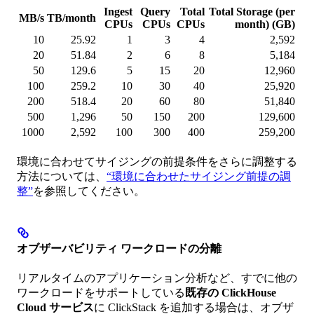
Ingest
Query
Total
Total Storage (per
MB/s
TB/month
CPUs
CPUs
CPUs
month) (GB)
10
25.92
1
3
4
2,592
20
51.84
2
6
8
5,184
50
129.6
5
15
20
12,960
100
259.2
10
30
40
25,920
200
518.4
20
60
80
51,840
500
1,296
50
150
200
129,600
1000
2,592
100
300
400
259,200
環境に合わせてサイジングの前提条件をさらに調整する
方法については、
“環境に合わせたサイジング前提の調
整”
を参照してください。
オブザーバビリティ ワークロードの分離
リアルタイムのアプリケーション分析など、すでに他の
ワークロードをサポートしている
既存の ClickHouse
Cloud サービス
に ClickStack を追加する場合は、オブザ