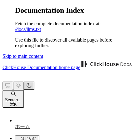
Documentation Index
Fetch the complete documentation index at:
/docs/llms.txt
Use this file to discover all available pages before
exploring further.
Skip to main content
ClickHouse Documentation
home page
Search...
⌘
K
ホーム
はじめに