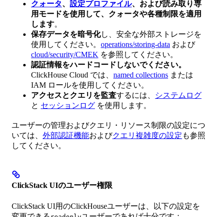
クォータ
、
設定プロファイル
、および読み取り専
用モードを使用して、クォータや各種制限を適用
します
。
保存データを暗号化
し、安全な外部ストレージを
使用してください。
operations/storing-data
および
cloud/security/CMEK
を参照してください。
認証情報をハードコードしないでください。
ClickHouse Cloud では、
named collections
または
IAM ロールを使用してください。
アクセスとクエリを監査
するには、
システムログ
と
セッションログ
を使用します。
ユーザーの管理およびクエリ・リソース制限の設定につ
いては、
外部認証機能
および
クエリ複雑度の設定
も参照
してください。
ClickStack UIのユーザー権限
ClickStack UI用のClickHouseユーザーは、以下の設定を
変更できる
ユーザーであれば十分です：
readonly