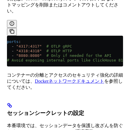
トマッピングを削除またはコメントアウトしてくださ
い。
ports
:
  - 
"4317:4317"
  # OTLP gRPC
  - 
"4318:4318"
  # OTLP HTTP
  - 
"8080:8080"
  # Only if needed for the API
# Avoid exposing internal ports like ClickHouse 8123 
コンテナーの分離とアクセスのセキュリティ強化の詳細
については、
Dockerネットワークドキュメント
を参照し
てください。
セッションシークレットの設定
本番環境では、セッションデータを保護し改ざんを防ぐ