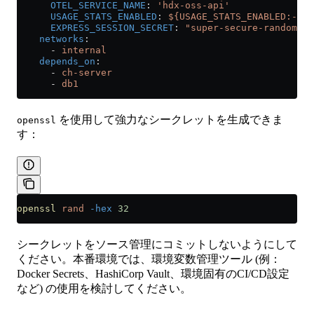
      OTEL_SERVICE_NAME
: 
'hdx-oss-api'
      USAGE_STATS_ENABLED
: 
${USAGE_STATS_ENABLED:-tru
      EXPRESS_SESSION_SECRET
: 
"super-secure-random-st
    networks
:
      - 
internal
    depends_on
:
      - 
ch-server
      - 
db1
を使用して強力なシークレットを生成できま
openssl
す：
openssl
 rand
 -hex
 32
シークレットをソース管理にコミットしないようにして
ください。本番環境では、環境変数管理ツール (例：
Docker Secrets、HashiCorp Vault、環境固有のCI/CD設定
など) の使用を検討してください。