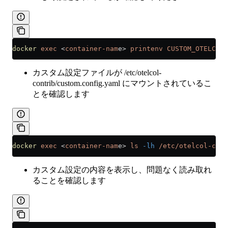
docker
 exec
 <
container-nam
e
>
 printenv
 CUSTOM_OTELCOL_
カスタム設定ファイルが /etc/otelcol-
contrib/custom.config.yaml にマウントされているこ
とを確認します
docker
 exec
 <
container-nam
e
>
 ls
 -lh
 /etc/otelcol-cont
カスタム設定の内容を表示し、問題なく読み取れ
ることを確認します