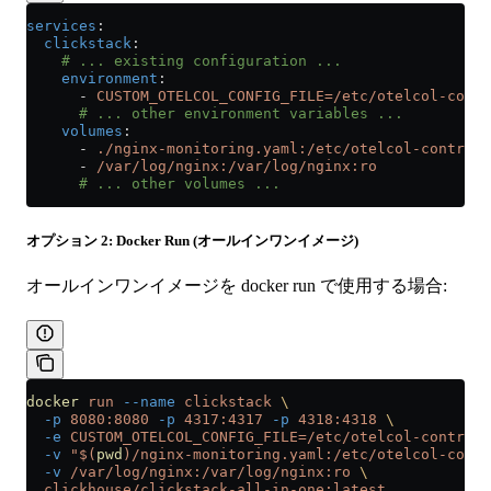
services
:
  clickstack
:
    # ... existing configuration ...
    environment
:
      - 
CUSTOM_OTELCOL_CONFIG_FILE=/etc/otelcol-contr
      # ... other environment variables ...
    volumes
:
      - 
./nginx-monitoring.yaml:/etc/otelcol-contrib/
      - 
/var/log/nginx:/var/log/nginx:ro
      # ... other volumes ...
オプション 2: Docker Run (オールインワンイメージ)
オールインワンイメージを docker run で使用する場合:
docker
 run
 --name
 clickstack
 \
  -p
 8080:8080
 -p
 4317:4317
 -p
 4318:4318
 \
  -e
 CUSTOM_OTELCOL_CONFIG_FILE=/etc/otelcol-contrib/
  -v
 "$(
pwd
)/nginx-monitoring.yaml:/etc/otelcol-contr
  -v
 /var/log/nginx:/var/log/nginx:ro
 \
  clickhouse/clickstack-all-in-one:latest