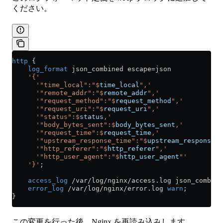
ください。
http
 {
    log_format 
json_combined escape=json
    '{'
      '"time_local":"$
time_local
",'
      '"remote_addr":"$
remote_addr
",'
      '"request_method":"$
request_method
",'
      '"request_uri":"$
request_uri
",'
      '"status":$
status
,'
      '"body_bytes_sent":$
body_bytes_sent
,'
      '"request_time":$
request_time
,'
      '"upstream_response_time":"$
upstream_response_t
      '"http_referer":"$
http_referer
",'
      '"http_user_agent":"$
http_user_agent
"'
    '}'
;
    access_log 
/var/log/nginx/access.log json_combine
    error_log 
/var/log/nginx/error.log 
warn
;
}
この変更を行った後、Nginx を再読み込みします。