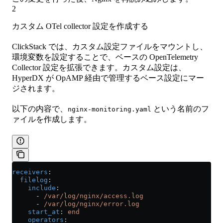
2
カスタム OTel collector 設定を作成する
ClickStack では、カスタム設定ファイルをマウントし、
環境変数を設定することで、ベースの OpenTelemetry
Collector 設定を拡張できます。カスタム設定は、
HyperDX が OpAMP 経由で管理するベース設定にマー
ジされます。
以下の内容で、
という名前のフ
nginx-monitoring.yaml
ァイルを作成します。
receivers
:
  filelog
:
    include
:
      - 
/var/log/nginx/access.log
      - 
/var/log/nginx/error.log
    start_at
: 
end
    operators
: