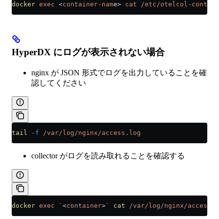
docker
 exec
 <
container-nam
e
>
 cat
 /etc/otelcol-contrib
HyperDX にログが表示されない場合
nginx が JSON 形式でログを出力していることを確
認してください
tail
 -f
 /var/log/nginx/access.log
collector がログを読み取れることを確認する
docker
 exec
 `
<
container
>
`
 cat
 /var/log/nginx/access.l