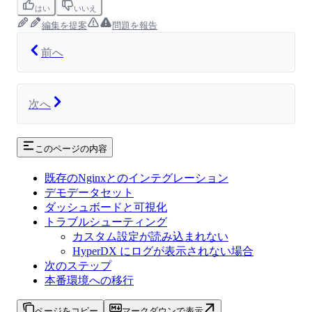
はい
いいえ
編集を提案
問題を報告
前へ
次へ
このページの内容
既存のNginxとのインテグレーション
デモデータセット
ダッシュボードと可視化
トラブルシューティング
カスタム設定が読み込まれない
HyperDX にログが表示されない場合
次のステップ
本番環境への移行
ページをコピー
マークダウンで表示