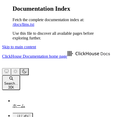
Documentation Index
Fetch the complete documentation index at:
/docs/llms.txt
Use this file to discover all available pages before
exploring further.
Skip to main content
ClickHouse Documentation
home page
Search...
⌘
K
ホーム
はじめに