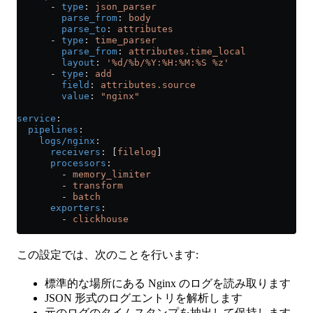
      - 
type
: 
json_parser
        parse_from
: 
body
        parse_to
: 
attributes
      - 
type
: 
time_parser
        parse_from
: 
attributes.time_local
        layout
: 
'%d/%b/%Y:%H:%M:%S %z'
      - 
type
: 
add
        field
: 
attributes.source
        value
: 
"nginx"
service
:
  pipelines
:
    logs/nginx
:
      receivers
: [
filelog
]
      processors
:
        - 
memory_limiter
        - 
transform
        - 
batch
      exporters
:
        - 
clickhouse
この設定では、次のことを行います:
標準的な場所にある Nginx のログを読み取ります
JSON 形式のログエントリを解析します
元のログのタイムスタンプを抽出して保持します