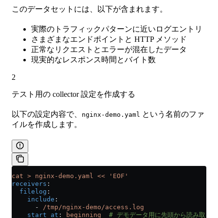
このデータセットには、以下が含まれます。
実際のトラフィックパターンに近いログエントリ
さまざまなエンドポイントと HTTP メソッド
正常なリクエストとエラーが混在したデータ
現実的なレスポンス時間とバイト数
2
テスト用の collector 設定を作成する
以下の設定内容で、
という名前のファ
nginx-demo.yaml
イルを作成します。
cat > nginx-demo.yaml << 'EOF'
receivers
:
  filelog
:
    include
:
      - 
/tmp/nginx-demo/access.log
    start_at
: 
beginning
  # デモデータ用に先頭から読み取る