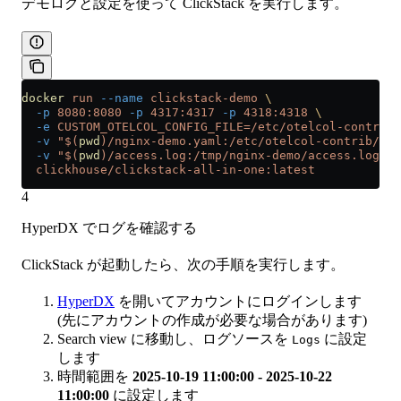
デモログと設定を使って ClickStack を実行します。
docker
 run
 --name
 clickstack-demo
 \
  -p
 8080:8080
 -p
 4317:4317
 -p
 4318:4318
 \
  -e
 CUSTOM_OTELCOL_CONFIG_FILE=/etc/otelcol-contrib/
  -v
 "$(
pwd
)/nginx-demo.yaml:/etc/otelcol-contrib/cus
  -v
 "$(
pwd
)/access.log:/tmp/nginx-demo/access.log:ro
  clickhouse/clickstack-all-in-one:latest
4
HyperDX でログを確認する
ClickStack が起動したら、次の手順を実行します。
HyperDX
を開いてアカウントにログインします
(先にアカウントの作成が必要な場合があります)
Search view に移動し、ログソースを
に設定
Logs
します
時間範囲を
2025-10-19 11:00:00 - 2025-10-22
11:00:00
に設定します