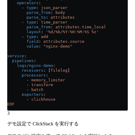
    operators
:
      - 
type
: 
json_parser
        parse_from
: 
body
        parse_to
: 
attributes
      - 
type
: 
time_parser
        parse_from
: 
attributes.time_local
        layout
: 
'%d/%b/%Y:%H:%M:%S %z'
      - 
type
: 
add
        field
: 
attributes.source
        value
: 
"nginx-demo"
service
:
  pipelines
:
    logs/nginx-demo
:
      receivers
: [
filelog
]
      processors
:
        - 
memory_limiter
        - 
transform
        - 
batch
      exporters
:
        - 
clickhouse
EOF
3
デモ設定で ClickStack を実行する