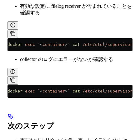
有効な設定に filelog receiver が含まれていることを
確認する
docker
 exec
 `
<
container
>
`
 cat
 /etc/otel/supervisor-da
collector のログにエラーがないか確認する
docker
 exec
 `
<
container
>
`
 cat
 /etc/otel/supervisor-da
次のステップ