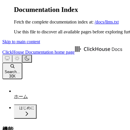
Documentation Index
Fetch the complete documentation index at:
/docs/llms.txt
Use this file to discover all available pages before exploring fur
Skip to main content
ClickHouse Documentation
home page
Search...
⌘
K
ホーム
はじめに
機能