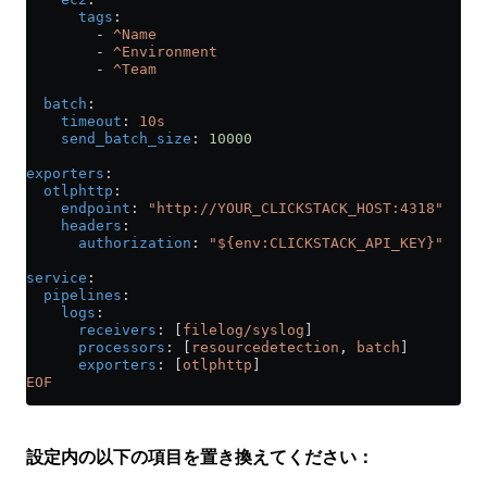
      tags
:
        - 
^Name
        - 
^Environment
        - 
^Team
  batch
:
    timeout
: 
10s
    send_batch_size
: 
10000
exporters
:
  otlphttp
:
    endpoint
: 
"http://YOUR_CLICKSTACK_HOST:4318"
    headers
:
      authorization
: 
"${env:CLICKSTACK_API_KEY}"
service
:
  pipelines
:
    logs
:
      receivers
: [
filelog/syslog
]
      processors
: [
resourcedetection
, 
batch
]
      exporters
: [
otlphttp
]
EOF
設定内の以下の項目を置き換えてください：