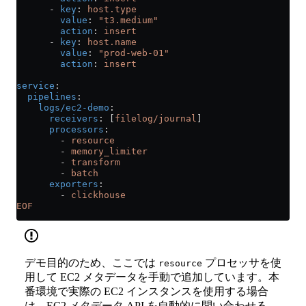
      - 
key
: 
host.type
        value
: 
"t3.medium"
        action
: 
insert
      - 
key
: 
host.name
        value
: 
"prod-web-01"
        action
: 
insert
service
:
  pipelines
:
    logs/ec2-demo
:
      receivers
: [
filelog/journal
]
      processors
:
        - 
resource
        - 
memory_limiter
        - 
transform
        - 
batch
      exporters
:
        - 
clickhouse
EOF
デモ目的のため、ここでは
プロセッサを使
resource
用して EC2 メタデータを手動で追加しています。本
番環境で実際の EC2 インスタンスを使用する場合
は、EC2 メタデータ API を自動的に問い合わせる