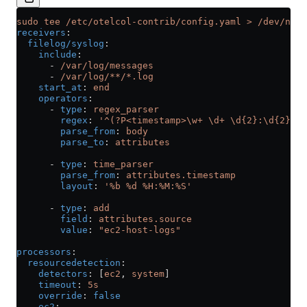
sudo tee /etc/otelcol-contrib/config.yaml > /dev/null
receivers
:
  filelog/syslog
:
    include
:
      - 
/var/log/messages
      - 
/var/log/**/*.log
    start_at
: 
end
    operators
:
      - 
type
: 
regex_parser
        regex
: 
'^(?P<timestamp>\w+ \d+ \d{2}:\d{2}:\d
        parse_from
: 
body
        parse_to
: 
attributes
      - 
type
: 
time_parser
        parse_from
: 
attributes.timestamp
        layout
: 
'%b %d %H:%M:%S'
      - 
type
: 
add
        field
: 
attributes.source
        value
: 
"ec2-host-logs"
processors
:
  resourcedetection
:
    detectors
: [
ec2
, 
system
]
    timeout
: 
5s
    override
: 
false
    ec2
: