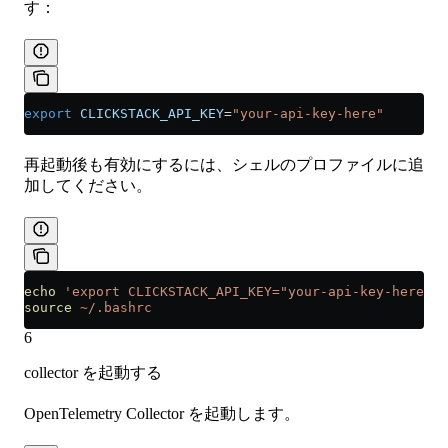
す：
export
 CLICKSTACK_API_KEY
=
"your-api-key-here"
再起動後も有効にするには、シェルのプロファイルに追
加してください。
echo
 'export CLICKSTACK_API_KEY="your-api-key-here"'
 
source
 ~/.bashrc
6
collector を起動する
OpenTelemetry Collector を起動します。