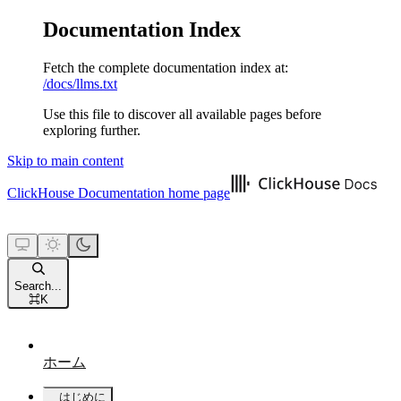
Documentation Index
Fetch the complete documentation index at:
/docs/llms.txt
Use this file to discover all available pages before
exploring further.
Skip to main content
ClickHouse Documentation
home page
Search...
⌘
K
ホーム
はじめに