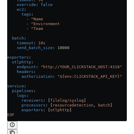
    override
: 
false
    ec2
:
      tags
:
        - 
^Name
        - 
^Environment
        - 
^Team
  batch
:
    timeout
: 
10s
    send_batch_size
: 
10000
exporters
:
  otlphttp
:
    endpoint
: 
"http://YOUR_CLICKSTACK_HOST:4318"
    headers
:
      authorization
: 
"${env:CLICKSTACK_API_KEY}"
service
:
  pipelines
:
    logs
:
      receivers
: [
filelog/syslog
]
      processors
: [
resourcedetection
, 
batch
]
      exporters
: [
otlphttp
]
EOF