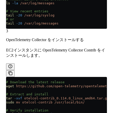
ls
 -la
 /var/log/messages
# View recent entries
tail
 -20
 /var/log/syslog
# or
tail
 -20
 /var/log/messages
3
OpenTelemetry Collector をインストールする
EC2インスタンスに OpenTelemetry Collector Contrib をイ
ンストールします。
# Download the latest release
wget
 https://github.com/open-telemetry/opentelemetry-
# Extract and install
tar
 -xvf
 otelcol-contrib_0.114.0_linux_amd64.tar.gz
sudo
 mv
 otelcol-contrib
 /usr/local/bin/
# Verify installation