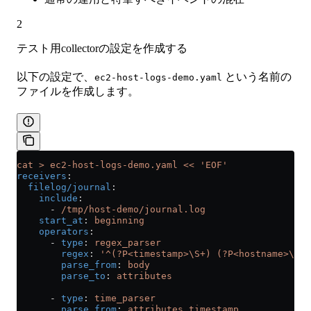
2
テスト用collectorの設定を作成する
以下の設定で、
という名前の
ec2-host-logs-demo.yaml
ファイルを作成します。
cat > ec2-host-logs-demo.yaml << 'EOF'
receivers
:
  filelog/journal
:
    include
:
      - 
/tmp/host-demo/journal.log
    start_at
: 
beginning
    operators
:
      - 
type
: 
regex_parser
        regex
: 
'^(?P<timestamp>\S+) (?P<hostname>\S+)
        parse_from
: 
body
        parse_to
: 
attributes
      - 
type
: 
time_parser
        parse_from
: 
attributes.timestamp