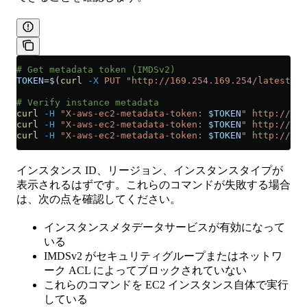
# Get metadata token (IMDSv2)
TOKEN
=
$(
curl
 -X
 PUT
 "http://169.254.169.254/latest/ap
# Verify instance metadata
curl
 -H
 "X-aws-ec2-metadata-token: 
$TOKEN
"
 http://169
curl
 -H
 "X-aws-ec2-metadata-token: 
$TOKEN
"
 http://169
curl
 -H
 "X-aws-ec2-metadata-token: 
$TOKEN
"
 http://169
インスタンス ID、リージョン、インスタンスタイプが
表示されるはずです。これらのコマンドが失敗する場合
は、次の点を確認してください。
インスタンスメタデータサービスが有効になって
いる
IMDSv2 がセキュリティグループまたはネットワ
ーク ACL によってブロックされていない
これらのコマンドを EC2 インスタンス自体で実行
している