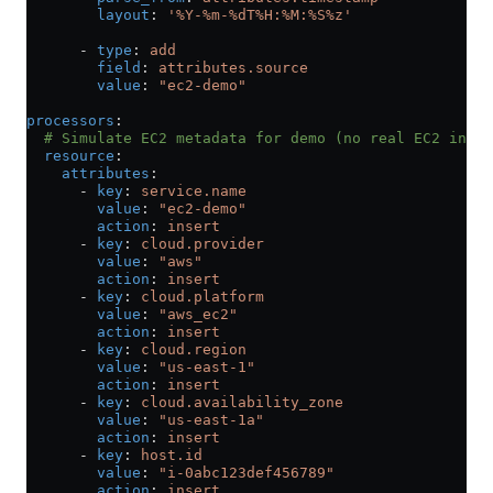
        layout
: 
'%Y-%m-%dT%H:%M:%S%z'
      - 
type
: 
add
        field
: 
attributes.source
        value
: 
"ec2-demo"
processors
:
  # Simulate EC2 metadata for demo (no real EC2 insta
  resource
:
    attributes
:
      - 
key
: 
service.name
        value
: 
"ec2-demo"
        action
: 
insert
      - 
key
: 
cloud.provider
        value
: 
"aws"
        action
: 
insert
      - 
key
: 
cloud.platform
        value
: 
"aws_ec2"
        action
: 
insert
      - 
key
: 
cloud.region
        value
: 
"us-east-1"
        action
: 
insert
      - 
key
: 
cloud.availability_zone
        value
: 
"us-east-1a"
        action
: 
insert
      - 
key
: 
host.id
        value
: 
"i-0abc123def456789"
        action
: 
insert