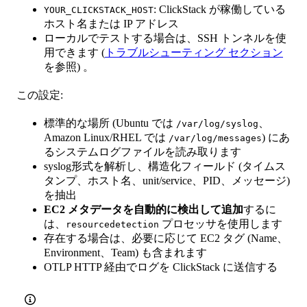
: ClickStack が稼働している
YOUR_CLICKSTACK_HOST
ホスト名または IP アドレス
ローカルでテストする場合は、SSH トンネルを使
用できます (
トラブルシューティング セクション
を参照) 。
この設定:
標準的な場所 (Ubuntu では
、
/var/log/syslog
Amazon Linux/RHEL では
) にあ
/var/log/messages
るシステムログファイルを読み取ります
syslog形式を解析し、構造化フィールド (タイムス
タンプ、ホスト名、unit/service、PID、メッセージ)
を抽出
EC2 メタデータを自動的に検出して追加
するに
は、
プロセッサを使用します
resourcedetection
存在する場合は、必要に応じて EC2 タグ (Name、
Environment、Team) も含まれます
OTLP HTTP 経由でログを ClickStack に送信する