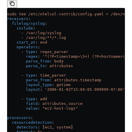
sudo tee /etc/otelcol-contrib/config.yaml > /dev/null
receivers
:
  filelog/syslog
:
    include
:
      - 
/var/log/syslog
      - 
/var/log/**/*.log
    start_at
: 
end
    operators
:
      - 
type
: 
regex_parser
        regex
: 
'^(?P<timestamp>\S+) (?P<hostname>\S+)
        parse_from
: 
body
        parse_to
: 
attributes
      - 
type
: 
time_parser
        parse_from
: 
attributes.timestamp
        layout_type
: 
gotime
        layout
: 
'2006-01-02T15:04:05.999999-07:00'
      - 
type
: 
add
        field
: 
attributes.source
        value
: 
"ec2-host-logs"
processors
:
  resourcedetection
:
    detectors
: [
ec2
, 
system
]
    timeout
: 
5s