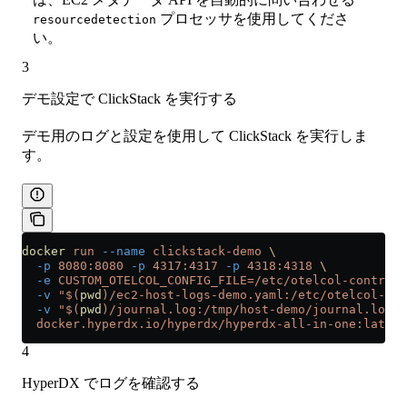
プロセッサを使用してくださ
resourcedetection
い。
3
デモ設定で ClickStack を実行する
デモ用のログと設定を使用して ClickStack を実行しま
す。
docker
 run
 --name
 clickstack-demo
 \
  -p
 8080:8080
 -p
 4317:4317
 -p
 4318:4318
 \
  -e
 CUSTOM_OTELCOL_CONFIG_FILE=/etc/otelcol-contrib/
  -v
 "$(
pwd
)/ec2-host-logs-demo.yaml:/etc/otelcol-con
  -v
 "$(
pwd
)/journal.log:/tmp/host-demo/journal.log:r
  docker.hyperdx.io/hyperdx/hyperdx-all-in-one:latest
4
HyperDX でログを確認する