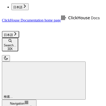
日本語
ClickHouse Documentation
home page
日本語
Search...
⌘
K
検索...
Navigation