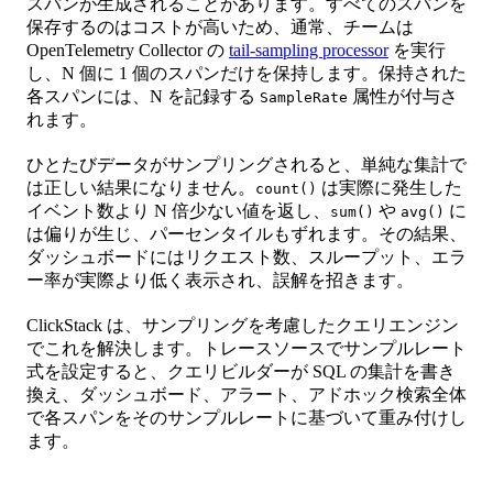
スパンが生成されることがあります。すべてのスパンを
保存するのはコストが高いため、通常、チームは
OpenTelemetry Collector の
tail-sampling processor
を実行
し、N 個に 1 個のスパンだけを保持します。保持された
各スパンには、N を記録する
属性が付与さ
SampleRate
れます。
ひとたびデータがサンプリングされると、単純な集計で
は正しい結果になりません。
は実際に発生した
count()
イベント数より N 倍少ない値を返し、
や
に
sum()
avg()
は偏りが生じ、パーセンタイルもずれます。その結果、
ダッシュボードにはリクエスト数、スループット、エラ
ー率が実際より低く表示され、誤解を招きます。
ClickStack は、サンプリングを考慮したクエリエンジン
でこれを解決します。トレースソースでサンプルレート
式を設定すると、クエリビルダーが SQL の集計を書き
換え、ダッシュボード、アラート、アドホック検索全体
で各スパンをそのサンプルレートに基づいて重み付けし
ます。