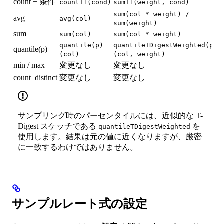
count + 条件
countIf(cond)
sumIf(weight, cond)
sum(col * weight) /
avg
avg(col)
sum(weight)
sum
sum(col)
sum(col * weight)
quantile(p)
quantileTDigestWeighted(p)
quantile(p)
(col)
(col, weight)
min / max
変更なし
変更なし
count_distinct
変更なし
変更なし
サンプリング時のパーセンタイルには、近似的な T-
Digest スケッチである
を
quantileTDigestWeighted
使用します。結果は元の値に近くなりますが、厳密
に一致するわけではありません。
サンプルレート式の設定