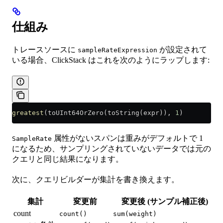
仕組み
トレースソースに
が設定されて
sampleRateExpression
いる場合、ClickStack はこれを次のようにラップします:
greatest
(toUInt64OrZero(toString(expr)), 
1
)
属性がないスパンは重みがデフォルトで 1
SampleRate
になるため、サンプリングされていないデータでは元の
クエリと同じ結果になります。
次に、クエリビルダーが集計を書き換えます。
集計
変更前
変更後 (サンプル補正後)
count
count()
sum(weight)