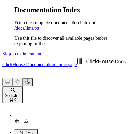
Documentation Index
Fetch the complete documentation index at:
/docs/llms.txt
Use this file to discover all available pages before
exploring further.
Skip to main content
ClickHouse Documentation
home page
Search...
⌘
K
ホーム
はじめに