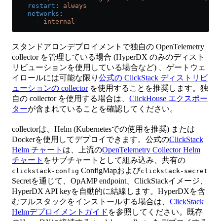
    restart
: 
always
    networks
:
      - 
internal
スタンドアロンデプロイメントで独自の OpenTelemetry
collector を管理している場合 (HyperDX のみのディスト
リビューションを使用している場合など) 、ゲートウェ
イロールには可能な限り
公式の ClickStack ディストリビ
ューションの collector
を使用することを推奨します。独
自の collector を使用する場合は、
ClickHouse エクスポー
ター
が含まれていることを確認してください。
collectorは、Helm (Kubernetesでの使用を推奨) または
Dockerを使用してデプロイできます。公式の
ClickStack
Helm チャート
は、上流の
OpenTelemetry Collector Helm
チャート
をサブチャートとして組み込み、共有の
ConfigMapおよび
clickstack-config
clickstack-secret
Secretを通じて、OpAMP endpoint、ClickStackイメージ、
HyperDX API keyを自動的に結線します。HyperDXを含
むフルスタックをインストールする場合は、
ClickStack
Helmデプロイメントガイド
を参照してください。既存