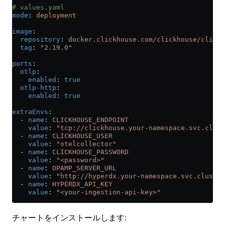
# values.yaml
mode
: 
deployment
image
:
  repository
: 
docker.clickhouse.com/clickhouse/clicks
  tag
: 
"2.19.0"
ports
:
  otlp
:
    enabled
: 
true
  otlp-http
:
    enabled
: 
true
extraEnvs
:
  - 
name
: 
CLICKHOUSE_ENDPOINT
    value
: 
"tcp://clickhouse.your-namespace.svc.clust
  - 
name
: 
CLICKHOUSE_USER
    value
: 
"otelcollector"
  - 
name
: 
CLICKHOUSE_PASSWORD
    value
: 
"<password>"
  - 
name
: 
OPAMP_SERVER_URL
    value
: 
"http://hyperdx.your-namespace.svc.cluster
  - 
name
: 
HYPERDX_API_KEY
    value
: 
"<your-ingestion-api-key>"
チャートをインストールします: