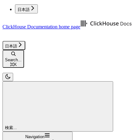
日本語
ClickHouse Documentation
home page
日本語
Search...
⌘
K
検索...
Navigation