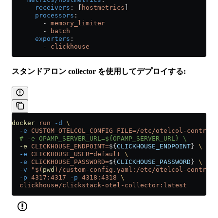
      receivers
: [
hostmetrics
]
      processors
:
        - 
memory_limiter
        - 
batch
      exporters
:
        - 
clickhouse
スタンドアロン collector を使用してデプロイする:
docker
 run
 -d
 \
  -e
 CUSTOM_OTELCOL_CONFIG_FILE=/etc/otelcol-contrib/
  # -e OPAMP_SERVER_URL=${OPAMP_SERVER_URL} \
  -e
 CLICKHOUSE_ENDPOINT=
${
CLICKHOUSE_ENDPOINT
} 
\
  -e
 CLICKHOUSE_USER=default
 \
  -e
 CLICKHOUSE_PASSWORD=
${
CLICKHOUSE_PASSWORD
} 
\
  -v
 "$(
pwd
)/custom-config.yaml:/etc/otelcol-contrib/
  -p
 4317:4317
 -p
 4318:4318
 \
  clickhouse/clickstack-otel-collector:latest