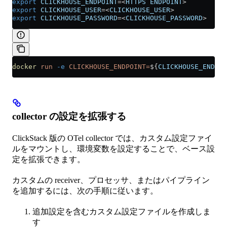
export
 CLICKHOUSE_ENDPOINT
=<
HTTPS
 ENDPOINT
>
export
 CLICKHOUSE_USER
=<
CLICKHOUSE_USER
>
export
 CLICKHOUSE_PASSWORD
=<
CLICKHOUSE_PASSWORD
>
docker
 run
 -e
 CLICKHOUSE_ENDPOINT=
${
CLICKHOUSE_ENDPOI
collector の設定を拡張する
ClickStack 版の OTel collector では、カスタム設定ファイ
ルをマウントし、環境変数を設定することで、ベース設
定を拡張できます。
カスタムの receiver、プロセッサ、またはパイプライン
を追加するには、次の手順に従います。
追加設定を含むカスタム設定ファイルを作成しま
す