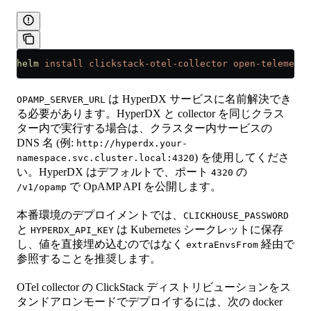
helm
 install
 clickstack-otel-collector
 open-telemetry
は HyperDX サービスに名前解決でき
OPAMP_SERVER_URL
る必要があります。HyperDX と collector を同じクラス
ター内で実行する場合は、クラスター内サービスの
DNS 名 (例:
http://hyperdx.your-
) を使用してくださ
namespace.svc.cluster.local:4320
い。HyperDX はデフォルトで、ポート
の
4320
で OpAMP API を公開します。
/v1/opamp
本番環境のデプロイメントでは、
CLICKHOUSE_PASSWORD
と
は Kubernetes シークレットに保存
HYPERDX_API_KEY
し、値を直接埋め込むのではなく
経由で
extraEnvsFrom
参照することを推奨します。
OTel collector の ClickStack ディストリビューションをス
タンドアロンモードでデプロイするには、次の docker