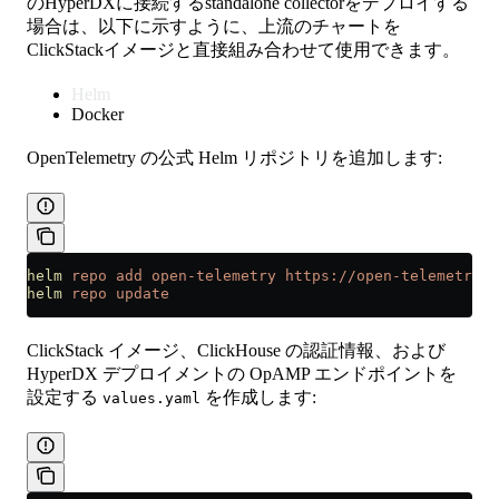
のHyperDXに接続するstandalone collectorをデプロイする
場合は、以下に示すように、上流のチャートを
ClickStackイメージと直接組み合わせて使用できます。
Helm
Docker
OpenTelemetry の公式 Helm リポジトリを追加します:
helm
 repo
 add
 open-telemetry
 https://open-telemetry.g
helm
 repo
 update
ClickStack イメージ、ClickHouse の認証情報、および
HyperDX デプロイメントの OpAMP エンドポイントを
設定する
を作成します:
values.yaml