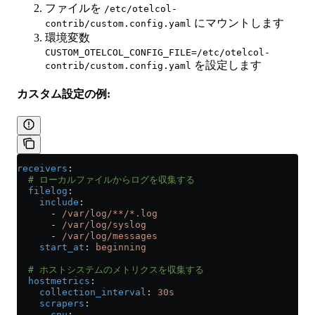
ファイルを
/etc/otelcol-
にマウントします
contrib/custom.config.yaml
環境変数
CUSTOM_OTELCOL_CONFIG_FILE=/etc/otelcol-
を設定します
contrib/custom.config.yaml
カスタム設定の例:
receivers
:
  # ローカルファイルからログを収集する
  filelog
:
    include
:
      - 
/var/log/**/*.log
      - 
/var/log/syslog
      - 
/var/log/messages
    start_at
: 
beginning
  # ホストシステムのメトリクスを収集する
  hostmetrics
:
    collection_interval
: 
30s
    scrapers
:
      cpu
: