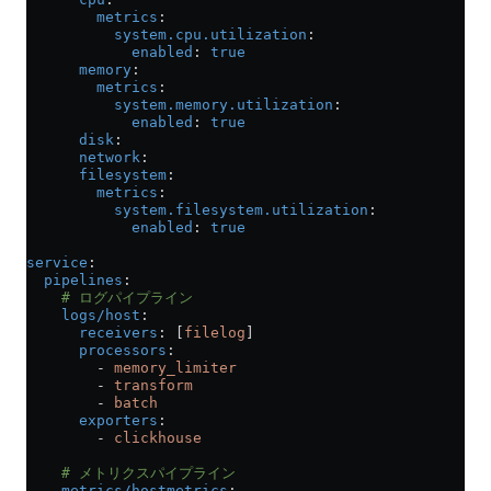
        metrics
:
          system.cpu.utilization
:
            enabled
: 
true
      memory
:
        metrics
:
          system.memory.utilization
:
            enabled
: 
true
      disk
:
      network
:
      filesystem
:
        metrics
:
          system.filesystem.utilization
:
            enabled
: 
true
service
:
  pipelines
:
    # ログパイプライン
    logs/host
:
      receivers
: [
filelog
]
      processors
:
        - 
memory_limiter
        - 
transform
        - 
batch
      exporters
:
        - 
clickhouse
    # メトリクスパイプライン
    metrics/hostmetrics
: