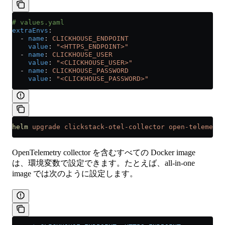
# values.yaml
extraEnvs
:
  - 
name
: 
CLICKHOUSE_ENDPOINT
    value
: 
"<HTTPS_ENDPOINT>"
  - 
name
: 
CLICKHOUSE_USER
    value
: 
"<CLICKHOUSE_USER>"
  - 
name
: 
CLICKHOUSE_PASSWORD
    value
: 
"<CLICKHOUSE_PASSWORD>"
helm
 upgrade
 clickstack-otel-collector
 open-telemetry
OpenTelemetry collector を含むすべての Docker image
は、環境変数で設定できます。たとえば、all-in-one
image では次のように設定します。