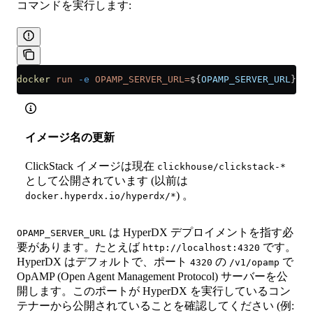
コマンドを実行します:
docker
 run
 -e
 OPAMP_SERVER_URL=
${
OPAMP_SERVER_URL
} 
-e
イメージ名の更新
ClickStack イメージは現在
clickhouse/clickstack-*
として公開されています (以前は
) 。
docker.hyperdx.io/hyperdx/*
は HyperDX デプロイメントを指す必
OPAMP_SERVER_URL
要があります。たとえば
です。
http://localhost:4320
HyperDX はデフォルトで、ポート
の
で
4320
/v1/opamp
OpAMP (Open Agent Management Protocol) サーバーを公
開します。このポートが HyperDX を実行しているコン
テナーから公開されていることを確認してください (例: