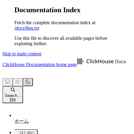
Documentation Index
Fetch the complete documentation index at:
/docs/llms.txt
Use this file to discover all available pages before
exploring further.
Skip to main content
ClickHouse Documentation
home page
Search...
⌘
K
ホーム
はじめに