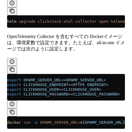
helm
 upgrade
 clickstack-otel-collector
 open-telemetry
OpenTelemetry Collector を含むすべての Dockerイメージ
は、環境変数で設定できます。たとえば、all-in-one イメ
ージでは次のように設定します。
export
 OPAMP_SERVER_URL
=<
OPAMP_SERVER_URL
>
export
 CLICKHOUSE_ENDPOINT
=<
HTTPS
 ENDPOINT
>
export
 CLICKHOUSE_USER
=<
CLICKHOUSE_USER
>
export
 CLICKHOUSE_PASSWORD
=<
CLICKHOUSE_PASSWORD
>
docker
 run
 -e
 OPAMP_SERVER_URL=
${
OPAMP_SERVER_URL
} 
-e