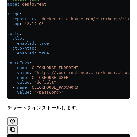
mode
: 
deployment
image
:
  repository
: 
docker.clickhouse.com/clickhouse/clicks
  tag
: 
"2.19.0"
ports
:
  otlp
:
    enabled
: 
true
  otlp-http
:
    enabled
: 
true
extraEnvs
:
  - 
name
: 
CLICKHOUSE_ENDPOINT
    value
: 
"https://your-instance.clickhouse.cloud:84
  - 
name
: 
CLICKHOUSE_USER
    value
: 
"default"
  - 
name
: 
CLICKHOUSE_PASSWORD
    value
: 
"<password>"
チャートをインストールします。