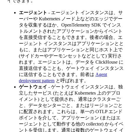
イできます。
エージェント
- エージェント インスタンスは、サ
ーバーや Kubernetes ノード上などのエッジでデー
タを収集するほか、OpenTelemetry SDK でインス
トルメントされたアプリケーションからイベント
を直接受信することもできます。後者の場合、エ
ージェント インスタンスはアプリケーションとと
もに、またはアプリケーションと同じホスト上で
(サイドカーやデーモンセットなどとして) 実行さ
れます。エージェントは、データを ClickHouse に
直接送信することも、ゲートウェイ インスタンス
に送信することもできます。前者は
Agent
deployment pattern
と呼ばれます。
ゲートウェイ
- ゲートウェイ インスタンスは、独
立したサービス (たとえば Kubernetes 上のデプロ
イメント) として提供され、通常はクラスターご
と、データセンターごと、またはリージョンごと
に配置されます。これらは、単一の OTLP エンド
ポイントを介して、アプリケーション (またはエ
ージェントとして動作する他の collector) からイベ
ントを受信します。通常は複数のゲートウェイ イ