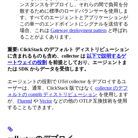
ンスタンスをデプロイし、それらの間で負荷を分
散するために標準のロードバランサーを使用しま
す。すべてのエージェントとアプリケーションが
この単一のエンドポイントにシグナルを送信する
場合、これは
Gateway deployment pattern
と呼ばれ
ることがよくあります。
重要: ClickStack のデフォルト ディストリビューション
に含まれるものも含め、collector は
以下で説明するゲ
ートウェイの役割
を前提としており、エージェントま
たは SDK からデータを受信します。
エージェントの役割で OTel collector をデプロイするユ
ーザーは、通常、ClickStack 版ではなく
collector のデフ
ォルトの contrib ディストリビューション
を使用します
が、
Fluentd
や
Vector
などの他の OTLP 互換技術を使用
することもできます。