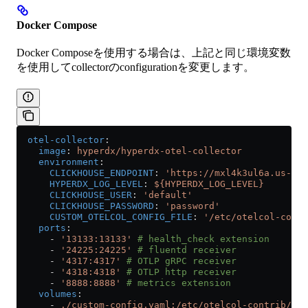
Docker Compose
Docker Composeを使用する場合は、上記と同じ環境変数
を使用してcollectorのconfigurationを変更します。
  otel-collector
:
    image
: 
hyperdx/hyperdx-otel-collector
    environment
:
      CLICKHOUSE_ENDPOINT
: 
'https://mxl4k3ul6a.us-eas
      HYPERDX_LOG_LEVEL
: 
${HYPERDX_LOG_LEVEL}
      CLICKHOUSE_USER
: 
'default'
      CLICKHOUSE_PASSWORD
: 
'password'
      CUSTOM_OTELCOL_CONFIG_FILE
: 
'/etc/otelcol-contr
    ports
:
      - 
'13133:13133'
 # health_check extension
      - 
'24225:24225'
 # fluentd receiver
      - 
'4317:4317'
 # OTLP gRPC receiver
      - 
'4318:4318'
 # OTLP http receiver
      - 
'8888:8888'
 # metrics extension
    volumes
:
      - 
./custom-config.yaml:/etc/otelcol-contrib/cus