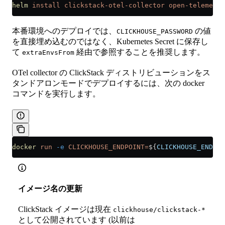
helm
 install
 clickstack-otel-collector
 open-telemetry
本番環境へのデプロイでは、
の値
CLICKHOUSE_PASSWORD
を直接埋め込むのではなく、Kubernetes Secret に保存し
て
経由で参照することを推奨します。
extraEnvsFrom
OTel collector の ClickStack ディストリビューションをス
タンドアロンモードでデプロイするには、次の docker
コマンドを実行します。
docker
 run
 -e
 CLICKHOUSE_ENDPOINT=
${
CLICKHOUSE_ENDPOI
イメージ名の更新
ClickStack イメージは現在
clickhouse/clickstack-*
として公開されています (以前は