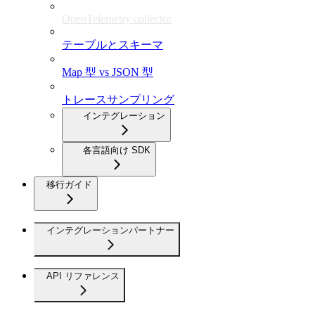
OpenTelemetry collector
テーブルとスキーマ
Map 型 vs JSON 型
トレースサンプリング
インテグレーション
各言語向け SDK
移行ガイド
インテグレーションパートナー
API リファレンス