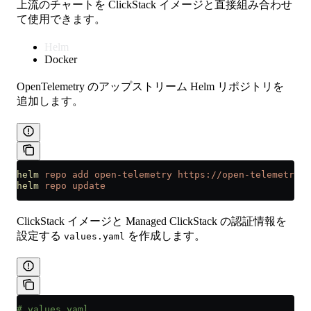
上流のチャートを ClickStack イメージと直接組み合わせ
て使用できます。
Helm
Docker
OpenTelemetry のアップストリーム Helm リポジトリを
追加します。
helm
 repo
 add
 open-telemetry
 https://open-telemetry.g
helm
 repo
 update
ClickStack イメージと Managed ClickStack の認証情報を
設定する
を作成します。
values.yaml
# values.yaml