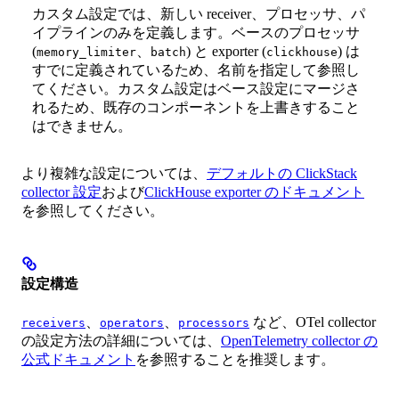
カスタム設定では、新しい receiver、プロセッサ、パ
イプラインのみを定義します。ベースのプロセッサ
(
、
) と exporter (
) は
memory_limiter
batch
clickhouse
すでに定義されているため、名前を指定して参照し
てください。カスタム設定はベース設定にマージさ
れるため、既存のコンポーネントを上書きすること
はできません。
より複雑な設定については、
デフォルトの ClickStack
collector 設定
および
ClickHouse exporter のドキュメント
を参照してください。
設定構造
、
、
など、OTel collector
receivers
operators
processors
の設定方法の詳細については、
OpenTelemetry collector の
公式ドキュメント
を参照することを推奨します。