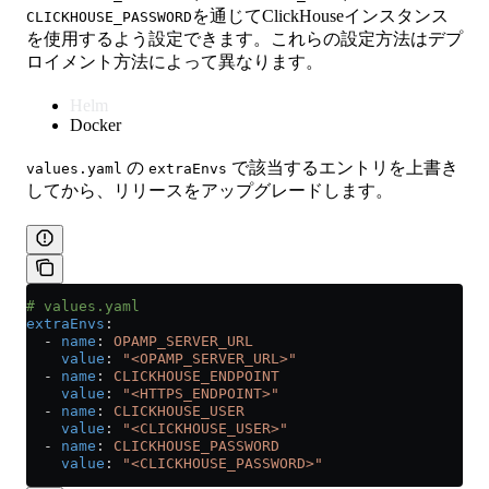
を通じてClickHouseインスタンス
CLICKHOUSE_PASSWORD
を使用するよう設定できます。これらの設定方法はデプ
ロイメント方法によって異なります。
Helm
Docker
の
で該当するエントリを上書き
values.yaml
extraEnvs
してから、リリースをアップグレードします。
# values.yaml
extraEnvs
:
  - 
name
: 
OPAMP_SERVER_URL
    value
: 
"<OPAMP_SERVER_URL>"
  - 
name
: 
CLICKHOUSE_ENDPOINT
    value
: 
"<HTTPS_ENDPOINT>"
  - 
name
: 
CLICKHOUSE_USER
    value
: 
"<CLICKHOUSE_USER>"
  - 
name
: 
CLICKHOUSE_PASSWORD
    value
: 
"<CLICKHOUSE_PASSWORD>"