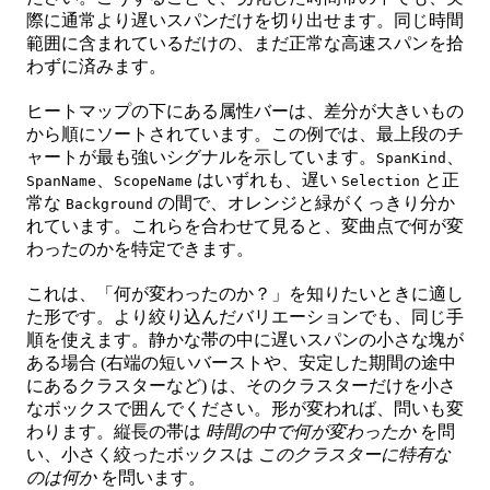
際に通常より遅いスパンだけを切り出せます。同じ時間
範囲に含まれているだけの、まだ正常な高速スパンを拾
わずに済みます。
ヒートマップの下にある属性バーは、差分が大きいもの
から順にソートされています。この例では、最上段のチ
ャートが最も強いシグナルを示しています。
、
SpanKind
、
はいずれも、遅い
と正
SpanName
ScopeName
Selection
常な
の間で、オレンジと緑がくっきり分か
Background
れています。これらを合わせて見ると、変曲点で何が変
わったのかを特定できます。
これは、「何が変わったのか？」を知りたいときに適し
た形です。より絞り込んだバリエーションでも、同じ手
順を使えます。静かな帯の中に遅いスパンの小さな塊が
ある場合 (右端の短いバーストや、安定した期間の途中
にあるクラスターなど) は、そのクラスターだけを小さ
なボックスで囲んでください。形が変われば、問いも変
わります。縦長の帯は
時間の中で何が変わったか
を問
い、小さく絞ったボックスは
このクラスターに特有な
のは何か
を問います。