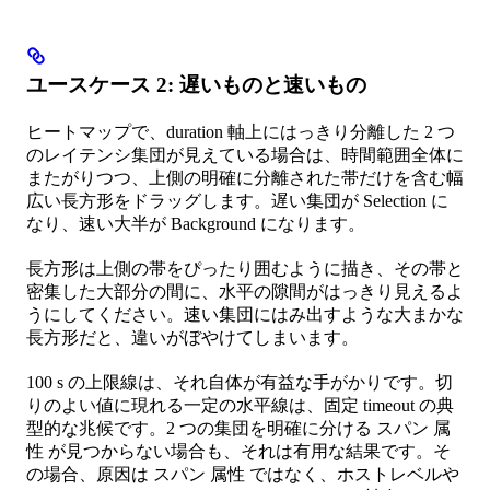
ユースケース 2: 遅いものと速いもの
ヒートマップで、duration 軸上にはっきり分離した 2 つ
のレイテンシ集団が見えている場合は、時間範囲全体に
またがりつつ、上側の明確に分離された帯だけを含む幅
広い長方形をドラッグします。遅い集団が Selection に
なり、速い大半が Background になります。
長方形は上側の帯をぴったり囲むように描き、その帯と
密集した大部分の間に、水平の隙間がはっきり見えるよ
うにしてください。速い集団にはみ出すような大まかな
長方形だと、違いがぼやけてしまいます。
100 s の上限線は、それ自体が有益な手がかりです。切
りのよい値に現れる一定の水平線は、固定 timeout の典
型的な兆候です。2 つの集団を明確に分ける スパン 属
性 が見つからない場合も、それは有用な結果です。そ
の場合、原因は スパン 属性 ではなく、ホストレベルや