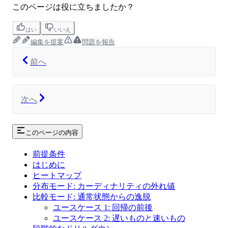
このページは役に立ちましたか？
はい
いいえ
編集を提案
問題を報告
前へ
次へ
このページの内容
前提条件
はじめに
ヒートマップ
分布モード: カーディナリティの外れ値
比較モード: 通常状態からの逸脱
ユースケース 1: 回帰の前後
ユースケース 2: 遅いものと速いもの