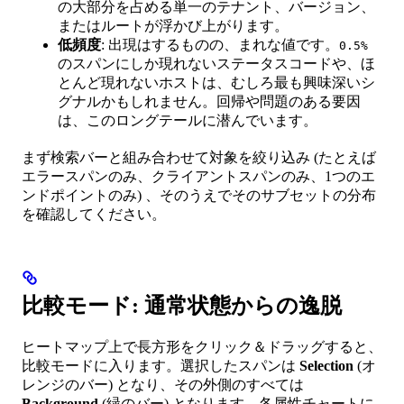
の大部分を占める単一のテナント、バージョン、
またはルートが浮かび上がります。
低頻度
: 出現はするものの、まれな値です。
0.5%
のスパンにしか現れないステータスコードや、ほ
とんど現れないホストは、むしろ最も興味深いシ
グナルかもしれません。回帰や問題のある要因
は、このロングテールに潜んでいます。
まず検索バーと組み合わせて対象を絞り込み (たとえば
エラースパンのみ、クライアントスパンのみ、1つのエ
ンドポイントのみ) 、そのうえでそのサブセットの分布
を確認してください。
比較モード: 通常状態からの逸脱
ヒートマップ上で長方形をクリック＆ドラッグすると、
比較モードに入ります。選択したスパンは
Selection
(オ
レンジのバー) となり、その外側のすべては
Background
(緑のバー) となります。各属性チャートに