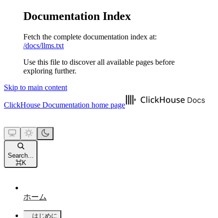
Documentation Index
Fetch the complete documentation index at:
/docs/llms.txt
Use this file to discover all available pages before
exploring further.
Skip to main content
ClickHouse Documentation
home page
Search...
⌘
K
ホーム
はじめに