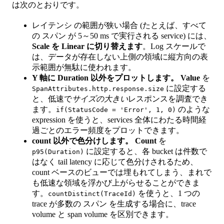
は次のとおりです。
レイテンシ の範囲が狭い場合 (たとえば、すべて
の スパン が 5～50 ms で実行される service) には、
Scale を Linear に切り替えます
。Log スケールで
は、データが存在しない上側の領域に縦方向の表
示範囲が無駄に使われます。
Y 軸に Duration 以外をプロットします。
Value
を
に設定する
SpanAttributes.http.response.size
と、低速で
サイズの大きい
レスポンスを調査でき
ます。
のような
if(StatusCode = 'Error', 1, 0)
expression を使うと、services 全体にわたる時間経
過ごとのエラー頻度をプロットできます。
count 以外で色分けします。
Count
を
に設定すると、各 bucket は件数で
p95(Duration)
はなく tail latency に応じて色分けされるため、
count ベースのビューでは埋もれてしまう、まれで
も低速な領域を浮かび上がらせることができま
す。
を使うと、1 つの
countDistinct(TraceId)
trace が多数の スパン を生成する場合に、trace
volume と span volume を区別できます。