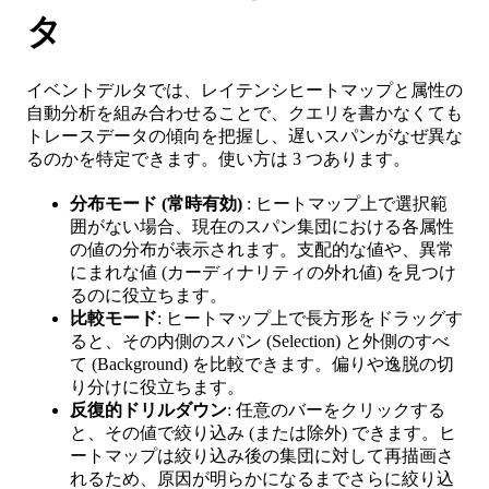
タ
イベントデルタでは、レイテンシヒートマップと属性の
自動分析を組み合わせることで、クエリを書かなくても
トレースデータの傾向を把握し、遅いスパンがなぜ異な
るのかを特定できます。使い方は 3 つあります。
分布モード (常時有効)
: ヒートマップ上で選択範
囲がない場合、現在のスパン集団における各属性
の値の分布が表示されます。支配的な値や、異常
にまれな値 (カーディナリティの外れ値) を見つけ
るのに役立ちます。
比較モード
: ヒートマップ上で長方形をドラッグす
ると、その内側のスパン (Selection) と外側のすべ
て (Background) を比較できます。偏りや逸脱の切
り分けに役立ちます。
反復的ドリルダウン
: 任意のバーをクリックする
と、その値で絞り込み (または除外) できます。ヒ
ートマップは絞り込み後の集団に対して再描画さ
れるため、原因が明らかになるまでさらに絞り込