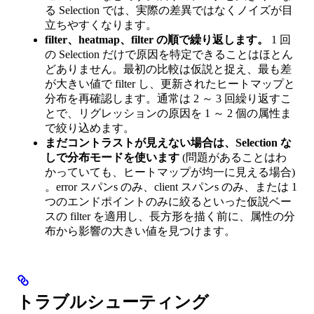
る Selection では、実際の差異ではなくノイズが目
立ちやすくなります。
filter、heatmap、filter の順で繰り返します。
1 回
の Selection だけで原因を特定できることはほとん
どありません。最初の比較は仮説と捉え、最も差
が大きい値で filter し、更新されたヒートマップと
分布を再確認します。通常は 2 ～ 3 回繰り返すこ
とで、リグレッションの原因を 1 ～ 2 個の属性ま
で絞り込めます。
まだコントラストが見えない場合は、Selection な
しで分布モードを使います
(問題があることはわ
かっていても、ヒートマップが均一に見える場合)
。error スパンs のみ、client スパンs のみ、または 1
つのエンドポイントのみに絞るといった仮説ベー
スの filter を適用し、長方形を描く前に、属性の分
布から影響の大きい値を見つけます。
トラブルシューティング