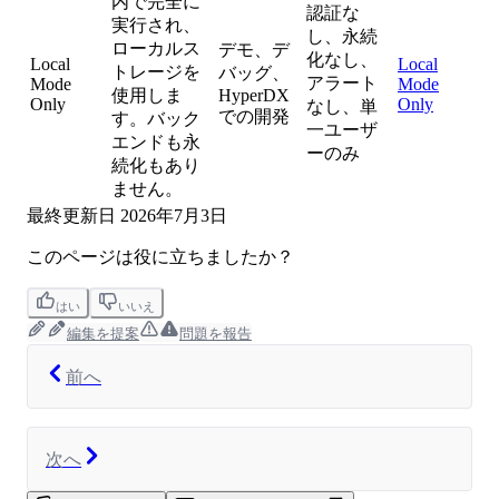
内で完全に
認証な
実行され、
し、永続
ローカルス
デモ、デ
化なし、
Local
Local
トレージを
バッグ、
アラート
Mode
Mode
使用しま
HyperDX
Only
Only
なし、単
での開発
す。バック
一ユーザ
エンドも永
ーのみ
続化もあり
ません。
最終更新日
2026年7月3日
このページは役に立ちましたか？
はい
いいえ
編集を提案
問題を報告
前へ
次へ