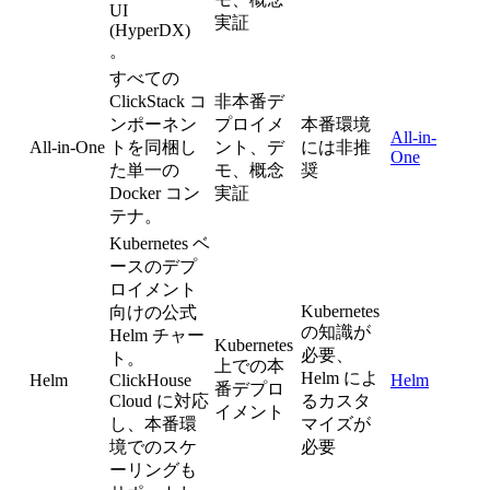
UI
実証
(HyperDX)
。
すべての
ClickStack コ
非本番デ
ンポーネン
プロイメ
本番環境
All-in-
All-in-One
トを同梱し
ント、デ
には非推
One
た単一の
モ、概念
奨
Docker コン
実証
テナ。
Kubernetes ベ
ースのデプ
ロイメント
Kubernetes
向けの公式
の知識が
Helm チャー
Kubernetes
必要、
ト。
上での本
Helm によ
Helm
ClickHouse
Helm
番デプロ
Cloud に対応
るカスタ
イメント
し、本番環
マイズが
境でのスケ
必要
ーリングも