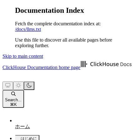
Documentation Index
Fetch the complete documentation index at:
/docs/llms.txt
Use this file to discover all available pages before
exploring further.
Skip to main content
ClickHouse Documentation
home page
Search...
⌘
K
ホーム
はじめに