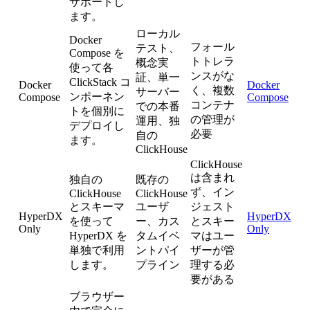
サポートし
ます。
ローカル
Docker
フォール
テスト、
Compose を
トトレラ
概念実
使って各
ンスがな
証、単一
ClickStack コ
Docker
Docker
く、複数
サーバー
ンポーネン
Compose
Compose
コンテナ
での本番
トを個別に
の管理が
運用、独
デプロイし
必要
自の
ます。
ClickHouse
ClickHouse
は含まれ
独自の
既存の
ず、イン
ClickHouse
ClickHouse
とスキーマ
ユーザ
ジェスト
HyperDX
HyperDX
を使って
ー、カス
とスキー
Only
Only
HyperDX を
タムイベ
マはユー
単独で利用
ントパイ
ザーが管
します。
プライン
理する必
要がある
ブラウザー