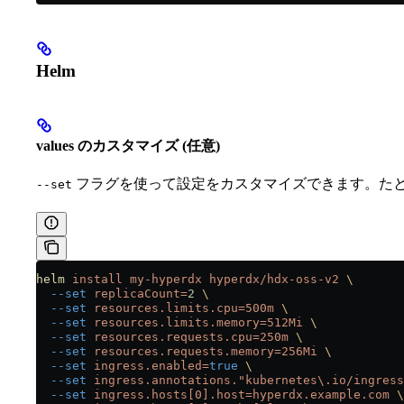
Helm
values のカスタマイズ (任意)
フラグを使って設定をカスタマイズできます。た
--set
helm
 install
 my-hyperdx
 hyperdx/hdx-oss-v2
 \
  --set
 replicaCount=
2
 \
  --set
 resources.limits.cpu=500m
 \
  --set
 resources.limits.memory=512Mi
 \
  --set
 resources.requests.cpu=250m
 \
  --set
 resources.requests.memory=256Mi
 \
  --set
 ingress.enabled=
true
 \
  --set
 ingress.annotations."kubernetes\.io/ingress
  --set
 ingress.hosts[0].host=hyperdx.example.com
 \