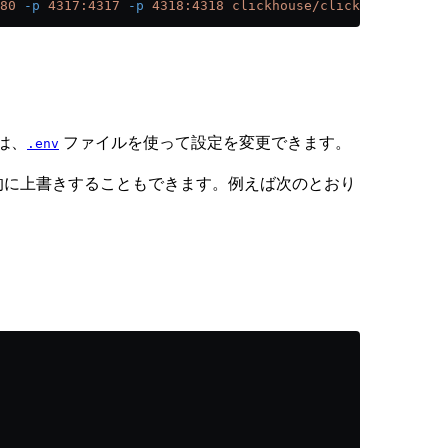
80
 -p
 4317:4317
 -p
 4318:4318
 clickhouse/clickstack-all-i
は、
ファイルを使って設定を変更できます。
.env
的に上書きすることもできます。例えば次のとおり