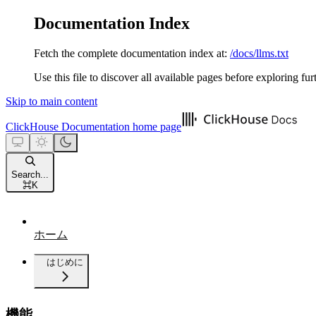
Documentation Index
Fetch the complete documentation index at:
/docs/llms.txt
Use this file to discover all available pages before exploring fur
Skip to main content
ClickHouse Documentation
home page
Search...
⌘
K
ホーム
はじめに
機能