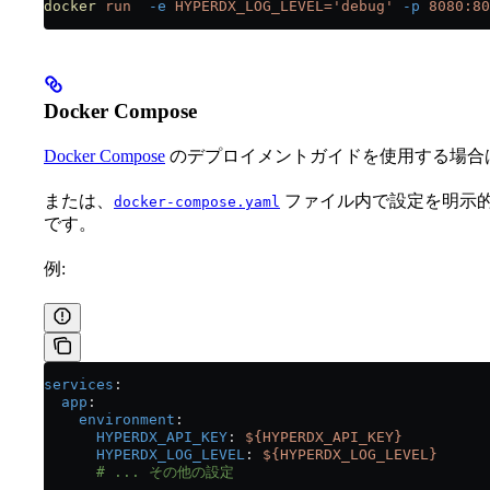
docker
 run
  -e
 HYPERDX_LOG_LEVEL='debug'
 -p
 8080:80
Docker Compose
Docker Compose
のデプロイメントガイドを使用する場合
または、
ファイル内で設定を明示
docker-compose.yaml
です。
例:
services
:
  app
:
    environment
:
      HYPERDX_API_KEY
: 
${HYPERDX_API_KEY}
      HYPERDX_LOG_LEVEL
: 
${HYPERDX_LOG_LEVEL}
      # ... その他の設定