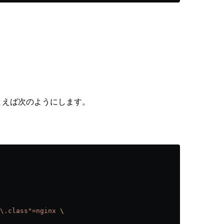
とえば次のようにします。
\.class"=nginx
 \