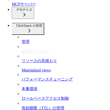
MCPサーバー
デモデイズ
ClickStack の管理
管理
設定オプション
リソースの見積もり
Materialized views
パフォーマンスチューニング
本番環境
ロールベースアクセス制御
有効期限（TTL）の管理