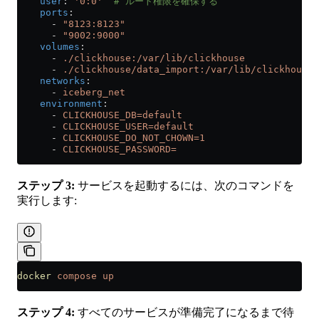
    user
: 
'0:0'
  # ルート権限を確保する
    ports
:
      - 
"8123:8123"
      - 
"9002:9000"
    volumes
:
      - 
./clickhouse:/var/lib/clickhouse
      - 
./clickhouse/data_import:/var/lib/clickhouse/
    networks
:
      - 
iceberg_net
    environment
:
      - 
CLICKHOUSE_DB=default
      - 
CLICKHOUSE_USER=default
      - 
CLICKHOUSE_DO_NOT_CHOWN=1
      - 
CLICKHOUSE_PASSWORD=
ステップ 3:
サービスを起動するには、次のコマンドを
実行します:
docker
 compose
 up
ステップ 4:
すべてのサービスが準備完了になるまで待