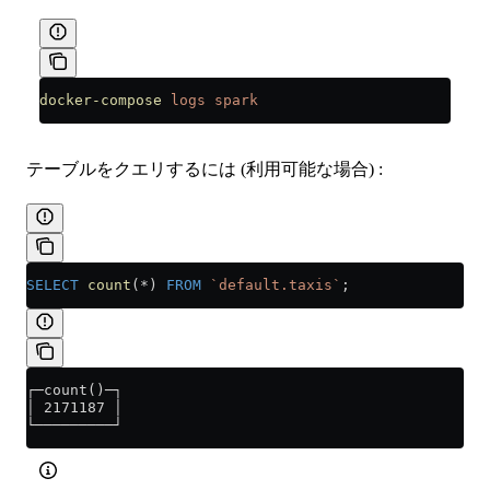
docker-compose
 logs
 spark
テーブルをクエリするには (利用可能な場合) :
SELECT
 count
(
*
) 
FROM
 `default.taxis`
;
┌─count()─┐
│ 2171187 │
└─────────┘