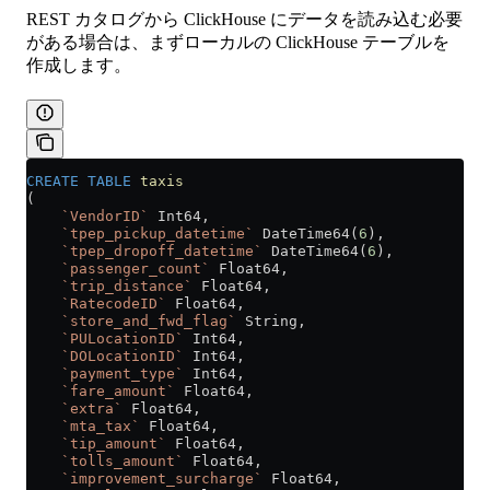
REST カタログから ClickHouse にデータを読み込む必要
がある場合は、まずローカルの ClickHouse テーブルを
作成します。
CREATE
 TABLE
 taxis
(
    `VendorID`
 Int64,
    `tpep_pickup_datetime`
 DateTime64(
6
),
    `tpep_dropoff_datetime`
 DateTime64(
6
),
    `passenger_count`
 Float64,
    `trip_distance`
 Float64,
    `RatecodeID`
 Float64,
    `store_and_fwd_flag`
 String,
    `PULocationID`
 Int64,
    `DOLocationID`
 Int64,
    `payment_type`
 Int64,
    `fare_amount`
 Float64,
    `extra`
 Float64,
    `mta_tax`
 Float64,
    `tip_amount`
 Float64,
    `tolls_amount`
 Float64,
    `improvement_surcharge`
 Float64,