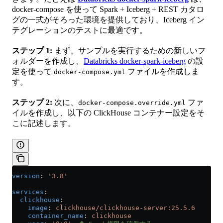
docker-compose を使って Spark + Iceberg + REST カタロ
グの一式がそろった環境を提供しており、Iceberg イン
テグレーションのテストに最適です。
ステップ 1:
まず、サンプルを実行するための新しいフ
ォルダーを作成し、
Databricks docker-spark-iceberg
の設
定を使って
ファイルを作成しま
docker-compose.yml
す。
ステップ 2:
次に、
ファ
docker-compose.override.yml
イルを作成し、以下の ClickHouse コンテナー設定をそ
こに記述します。
version
: 
'3.8'
services
:
  clickhouse
:
    image
: 
clickhouse/clickhouse-server:25.5.6
    container_name
: 
clickhouse