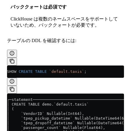
バッククォートは必須です
ClickHouse は複数のネームスペースをサポートして
いないため、バッククォートが必要です。
テーブルの DDL を確認するには:
SHOW 
CREATE
 TABLE
 `default.taxis`
;
┌─statement─────────────────────────────────────────
│ CREATE TABLE demo.`default.taxis`                 
│ (                                                 
│     `VendorID` Nullable(Int64),                   
│     `tpep_pickup_datetime` Nullable(DateTime64(6))
│     `tpep_dropoff_datetime` Nullable(DateTime64(6)
│     `passenger_count` Nullable(Float64),          