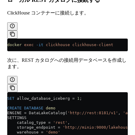
ClickHouse コンテナーに接続します。
docker
 exec
 -it
 clickhouse
 clickhouse-client
次に、REST カタログへの接続用データベースを作成し
ます。
SET
 allow_database_iceberg 
=
 1
;
CREATE
 DATABASE
 demo
ENGINE 
=
 DataLakeCatalog(
'http://rest:8181/v1'
, 
'admi
SETTINGS 
    catalog_type 
=
 'rest'
, 
    storage_endpoint 
=
 'http://minio:9000/lakehouse'
,
    warehouse 
=
 'demo'