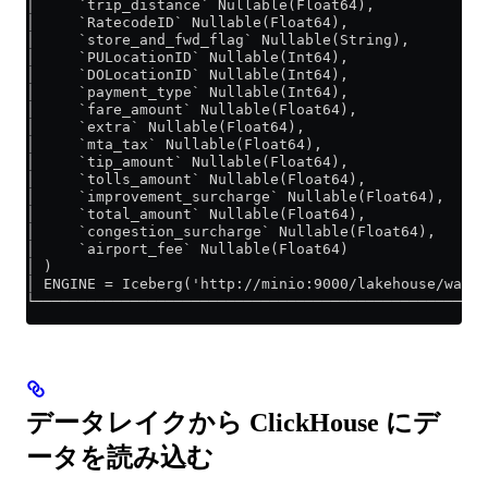
│     `trip_distance` Nullable(Float64),            
│     `RatecodeID` Nullable(Float64),               
│     `store_and_fwd_flag` Nullable(String),        
│     `PULocationID` Nullable(Int64),               
│     `DOLocationID` Nullable(Int64),               
│     `payment_type` Nullable(Int64),               
│     `fare_amount` Nullable(Float64),              
│     `extra` Nullable(Float64),                    
│     `mta_tax` Nullable(Float64),                  
│     `tip_amount` Nullable(Float64),               
│     `tolls_amount` Nullable(Float64),             
│     `improvement_surcharge` Nullable(Float64),    
│     `total_amount` Nullable(Float64),             
│     `congestion_surcharge` Nullable(Float64),     
│     `airport_fee` Nullable(Float64)               
│ )                                                 
│ ENGINE = Iceberg('http://minio:9000/lakehouse/ware
└───────────────────────────────────────────────────
データレイクから ClickHouse にデ
ータを読み込む