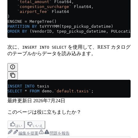
    `total_amount`
 Float64,
    `congestion_surcharge`
 Float64,
    `airport_fee`
 Float64
)
ENGINE 
=
 MergeTree()
PARTITION
 BY
 toYYYYMM(tpep_pickup_datetime)
ORDER BY
 (VendorID, tpep_pickup_datetime, PULocationI
次に、
を使用して、REST カタログ
INSERT INTO SELECT
のテーブルからデータを読み込みます。
INSERT INTO
 taxis 
SELECT
 *
 FROM
 demo.
`default.taxis`
;
最終更新日
2026年7月24日
このページは役に立ちましたか？
はい
いいえ
編集を提案
問題を報告