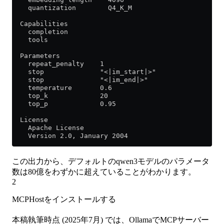
    quantization        Q4_K_M
  Capabilities
    completion
    tools
  Parameters
    repeat_penalty    1
    stop              "<|im_start|>"
    stop              "<|im_end|>"
    temperature       0.6
    top_k             20
    top_p             0.95
  License
    Apache License
    Version 2.0, January 2004
この出力から、デフォルトのqwen3モデルのパラメータ
数は80億をわずかに超えていることがわかります。
2
MCPHostをインストールする
本稿執筆時点 (2025年7月) では、OllamaでMCPサーバー