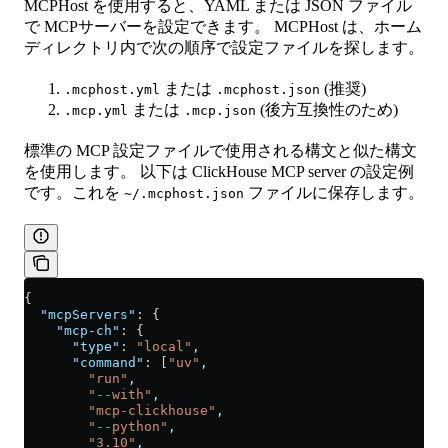
MCPHost を使用すると、YAML または JSON ファイル
で MCPサーバーを設定できます。 MCPHost は、ホーム
ディレクトリ内で次の順序で設定ファイルを探します。
または
(推奨)
.mcphost.yml
.mcphost.json
または
(後方互換性のため)
.mcp.yml
.mcp.json
標準の MCP 設定ファイルで使用される構文と似た構文
を使用します。 以下は ClickHouse MCP server の設定例
です。これを
ファイルに保存します。
~/.mcphost.json
{
  "mcpServers"
: {
    "mcp-ch"
: {
      "type"
: 
"local"
,
      "command"
: [
"uv"
,
        "run"
,
        "--with"
,
        "mcp-clickhouse"
,
        "--python"
,
        "3.10"
,