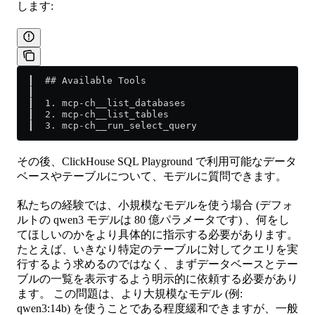
します:
  ┃  ## Available Tools                              
  ┃                                                  
  ┃  1. mcp-ch__list_databases                       
  ┃  2. mcp-ch__list_tables                          
  ┃  3. mcp-ch__run_select_query
その後、ClickHouse SQL Playground で利用可能なデータ
ベースやテーブルについて、モデルに質問できます。
私たちの経験では、小規模なモデルを使う場合 (デフォ
ルトの qwen3 モデルは 80 億パラメータです) 、何をし
てほしいのかをより具体的に指示する必要があります。
たとえば、いきなり特定のテーブルに対してクエリを実
行するよう求めるのではなく、まずデータベースとテー
ブルの一覧を表示するよう明示的に依頼する必要があり
ます。 この問題は、より大規模なモデル (例:
qwen3:14b) を使うことである程度緩和できますが、一般