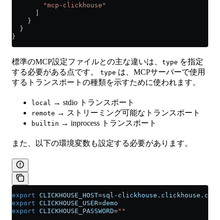
        "mcp-clickhouse"
      ]
    }
  }
}
標準のMCP設定ファイルとの主な違いは、
を指定
type
する必要がある点です。
は、MCPサーバーで使用
type
するトランスポートの種類を示すために使われます。
→ stdio トランスポート
local
→ ストリーミング可能なトランスポート
remote
→ inprocess トランスポート
builtin
また、以下の環境変数も設定する必要があります。
export
 CLICKHOUSE_HOST
=
sql-clickhouse
.
clickhouse
.
com
export
 CLICKHOUSE_USER
=
demo
export
 CLICKHOUSE_PASSWORD
=
""