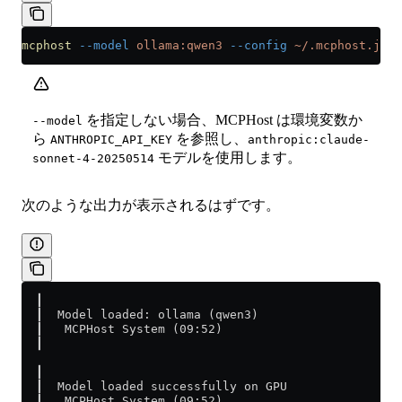
mcphost
 --model
 ollama:qwen3
 --config
 ~/.mcphost.json
を指定しない場合、MCPHost は環境変数か
--model
ら
を参照し、
ANTHROPIC_API_KEY
anthropic:claude-
モデルを使用します。
sonnet-4-20250514
次のような出力が表示されるはずです。
  ┃                                                  
  ┃  Model loaded: ollama (qwen3)                    
  ┃   MCPHost System (09:52)                         
  ┃                                                  
  ┃                                                  
  ┃  Model loaded successfully on GPU                
  ┃   MCPHost System (09:52)                         