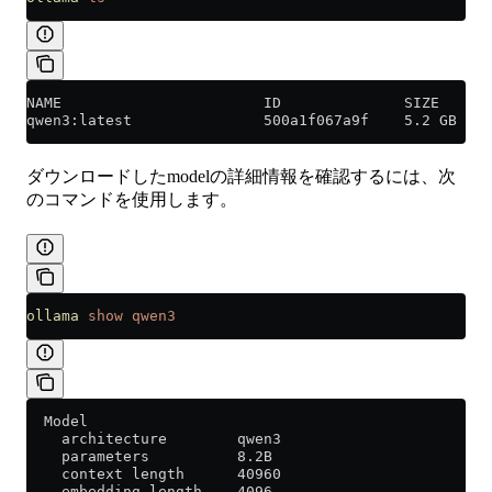
NAME                       ID              SIZE      
qwen3:latest               500a1f067a9f    5.2 GB    
ダウンロードしたmodelの詳細情報を確認するには、次
のコマンドを使用します。
ollama
 show
 qwen3
  Model
    architecture        qwen3
    parameters          8.2B
    context length      40960
    embedding length    4096