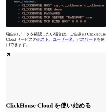
    environment
:
      - 
CLICKHOUSE_HOST=sql-clickhouse.clickhouse.com
      - 
CLICKHOUSE_USER=demo
      - 
CLICKHOUSE_PASSWORD=
      - 
CLICKHOUSE_MCP_SERVER_TRANSPORT=sse
      - 
CLICKHOUSE_MCP_BIND_HOST=0.0.0.0
独自のデータを確認したい場合は、ご自身の ClickHouse
Cloud サービスの
ホスト、ユーザー名、パスワード
を使
用できます。
ClickHouse Cloud を使い始める