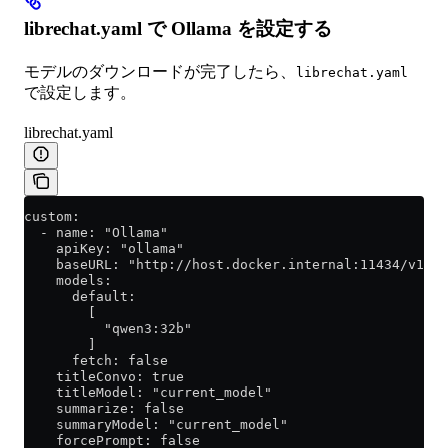
librechat.yaml で Ollama を設定する
モデルのダウンロードが完了したら、
librechat.yaml
で設定します。
librechat.yaml
custom:
  - name: "Ollama"
    apiKey: "ollama"
    baseURL: "http://host.docker.internal:11434/v1/"
    models:
      default:
        [
          "qwen3:32b"
        ]
      fetch: false
    titleConvo: true
    titleModel: "current_model"
    summarize: false
    summaryModel: "current_model"
    forcePrompt: false