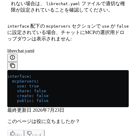
れない場合は、
ファイルで適切な権
librechat.yaml
限が設定されていることを確認してください。
配下の
セクションで
が
interface
mcpServers
use
false
に設定されている場合、チャットにMCPの選択用ドロ
ップダウンは表示されません:
librechat.yaml
interface
:
  mcpServers
:
    use
: 
true
    share
: 
false
    create
: 
false
    public
: 
false
最終更新日
2026年7月23日
このページは役に立ちましたか？
はい
いいえ