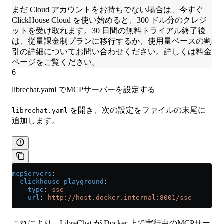
まだ Cloud アカウントをお持ちでない場合は、今すぐ
ClickHouse Cloud を使い始めると、300 ドル分のクレジ
ットを受け取れます。30 日間の無料トライアル終了後
は、従量課金制プランに移行するか、使用量ベースの割
引の詳細についてお問い合わせください。詳しくは料金
ページをご覧ください。
6
librechat.yaml でMCPサーバーを設定する
を開き、次の設定をファイルの末尾に
librechat.yaml
追加します。
mcpServers
:
  clickhouse-playground
:
    type
: 
sse
    url
: 
http://host.docker.internal:8001/sse
これにより、LibreChat が Docker 上で実行中のMCPサー