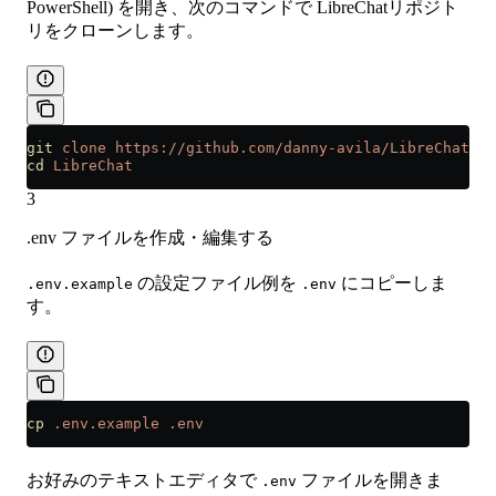
PowerShell) を開き、次のコマンドで LibreChatリポジト
リをクローンします。
git
 clone
 https://github.com/danny-avila/LibreChat.gi
cd
 LibreChat
3
.env ファイルを作成・編集する
の設定ファイル例を
にコピーしま
.env.example
.env
す。
cp
 .env.example
 .env
お好みのテキストエディタで
ファイルを開きま
.env