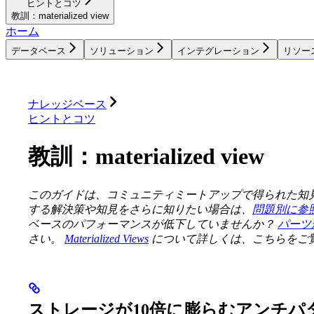
ヒントとコツ
教訓：materialized view
ホーム
データベース
ソリューション
インテグレーション
リソー
データベース
ソリューション
インテグレーション
ナレッジベース
ヒントとコツ
教訓：materialized view
このガイドは、コミュニティミートアップで得られた知
する解決策や知見をさらに知りたい場合は、
問題別に参
ベースのパフォーマンスが低下していませんか？
パーツ
さい。
Materialized Views
について詳しくは、こちらをご
ストレージが10倍に膨らむアンチパ