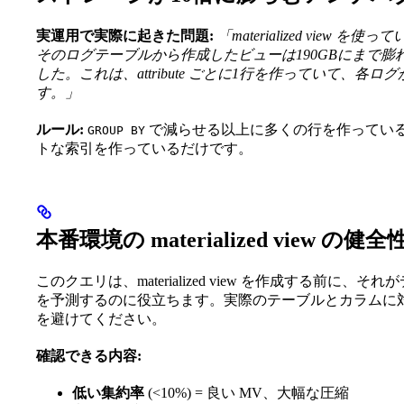
実運用で実際に起きた問題:
「materialized vie
そのログテーブルから作成したビューは190GBにまで膨
した。これは、attribute ごとに1行を作っていて、各ログが
す。」
ルール:
で減らせる以上に多くの行を作っているなら、それ
GROUP BY
トな索引を作っているだけです。
本番環境の materialized view の健
このクエリは、materialized view を作成する前
を予測するのに役立ちます。実際のテーブルとカラムに対
を避けてください。
確認できる内容:
低い集約率
(<10%) = 良い MV、大幅な圧縮