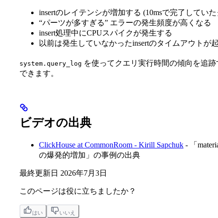
insertのレイテンシが増加する (10msで完了して
“パーツが多すぎる” エラーの発生頻度が高くなる
insert処理中にCPUスパイクが発生する
以前は発生していなかったinsertのタイムアウトが
を使ってクエリ実行時間の傾向を追跡する
system.query_log
できます。
ビデオの出典
ClickHouse at CommonRoom - Kirill Sapchuk
- 「mate
の爆発的増加」の事例の出典
最終更新日
2026年7月3日
このページは役に立ちましたか？
はい
いいえ