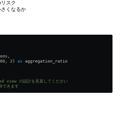
化のリスク
小さくなるか
ons,
00
, 
2
) 
as
 aggregation_ratio
lized view の設計を見直してください
期待できます