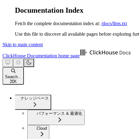
Documentation Index
Fetch the complete documentation index at:
/docs/llms.txt
Use this file to discover all available pages before exploring fur
Skip to main content
ClickHouse Documentation
home page
Search...
⌘
K
ナレッジベース
パフォーマンス & 最適化
Cloud