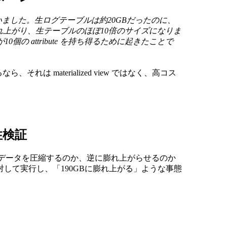
w を使っていました。生ログテーブルは約20GBだったのに、
れ上がり、生テーブルのほぼ10倍のサイズになりま
10個の attribute を持ち得るために起きたことで
は materialized view ではなく、高コス
全性検証
に、それがデータを圧縮するのか、逆に膨れ上がらせるのか
して実行し、「190GBに膨れ上がる」ような事態