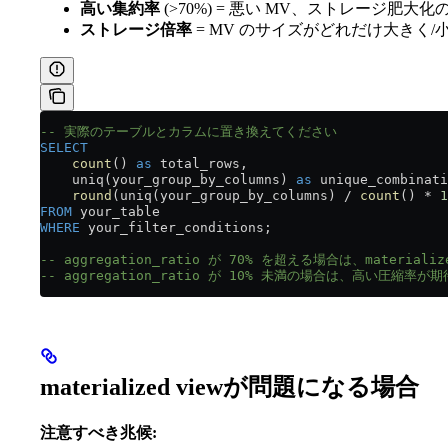
高い集約率
(>70%) = 悪い MV、ストレージ肥大
ストレージ倍率
= MV のサイズがどれだけ大きく/
-- 実際のテーブルとカラムに置き換えてください
SELECT
    count
() 
as
 total_rows,
    uniq(your_group_by_columns) 
as
 unique_combinati
    round
(uniq(your_group_by_columns) 
/
 count
() 
*
 1
FROM
 your_table
WHERE
 your_filter_conditions;
-- aggregation_ratio が 70% を超える場合は、materia
-- aggregation_ratio が 10% 未満の場合は、高い圧縮率が
materialized viewが問題になる場合
注意すべき兆候: