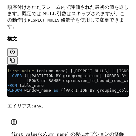
順序付けされたフレーム内で評価された最初の値を返し
ます。既定では NULL 引数はスキップされますが、こ
の動作は
修飾子を使用して変更できま
RESPECT NULLS
す。
構文
first_value
 (column_name) [[RESPECT NULLS] | [IGNORE 
  OVER
 ([[PARTITION BY grouping_column] [ORDER BY sor
        [ROWS or RANGE expression_to_bound_rows_withi
FROM
 table_name
WINDOW
 window_name 
as
 ([PARTITION BY grouping_column]
エイリアス:
。
any
の後にオプションの修飾
first_value(column_name)