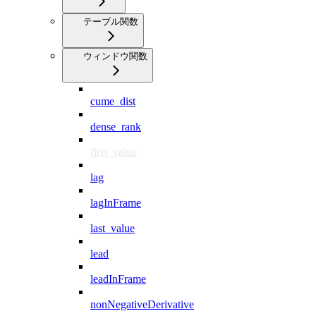
テーブル関数
ウィンドウ関数
cume_dist
dense_rank
first_value
lag
lagInFrame
last_value
lead
leadInFrame
nonNegativeDerivative