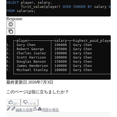
SELECT
 player, salary, 
       first_value
(player) 
OVER
 (
ORDER BY
 salary 
DESC
FROM
 salaries;
Response
   ┌─player──────────┬─salary─┬─highest_paid_player─┐
1. │ Gary Chen       │ 196000 │ Gary Chen           │
2. │ Robert George   │ 195000 │ Gary Chen           │
3. │ Charles Juarez  │ 190000 │ Gary Chen           │
4. │ Scott Harrison  │ 180000 │ Gary Chen           │
5. │ Douglas Benson  │ 150000 │ Gary Chen           │
6. │ James Henderson │ 140000 │ Gary Chen           │
7. │ Michael Stanley │ 100000 │ Gary Chen           │
   └─────────────────┴────────┴─────────────────────┘
最終更新日
2026年7月3日
このページは役に立ちましたか？
はい
いいえ
編集を提案
問題を報告