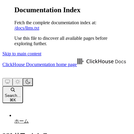
Documentation Index
Fetch the complete documentation index at:
/docs/llms.txt
Use this file to discover all available pages before
exploring further.
Skip to main content
ClickHouse Documentation
home page
Search...
⌘
K
ホーム