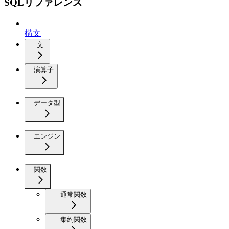
SQLリファレンス
構文
文
演算子
データ型
エンジン
関数
通常関数
集約関数