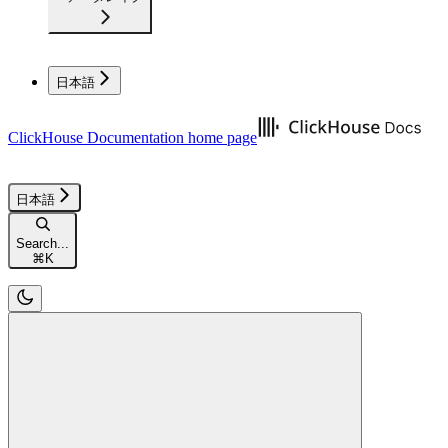
日本語
ClickHouse Documentation
home page
日本語
Search...
⌘
K