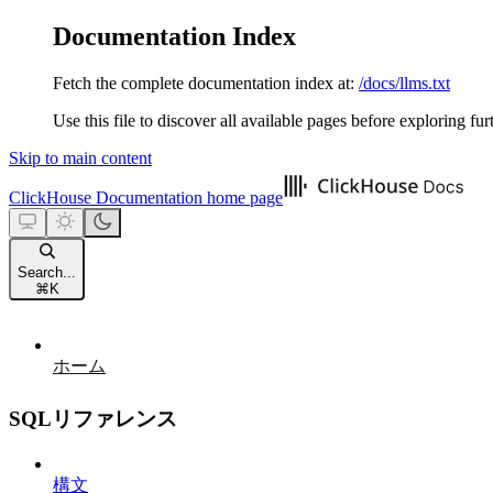
Documentation Index
Fetch the complete documentation index at:
/docs/llms.txt
Use this file to discover all available pages before exploring fur
Skip to main content
ClickHouse Documentation
home page
Search...
⌘
K
ホーム
SQLリファレンス
構文