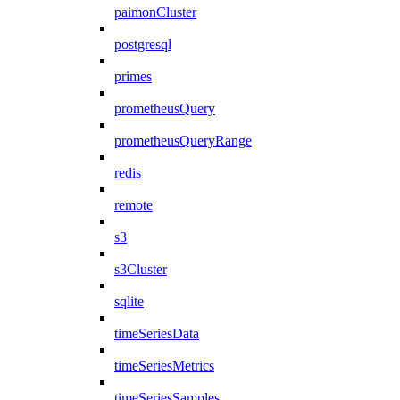
paimonCluster
postgresql
primes
prometheusQuery
prometheusQueryRange
redis
remote
s3
s3Cluster
sqlite
timeSeriesData
timeSeriesMetrics
timeSeriesSamples