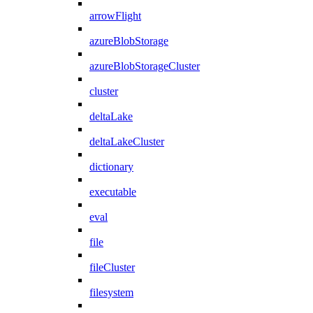
arrowFlight
azureBlobStorage
azureBlobStorageCluster
cluster
deltaLake
deltaLakeCluster
dictionary
executable
eval
file
fileCluster
filesystem