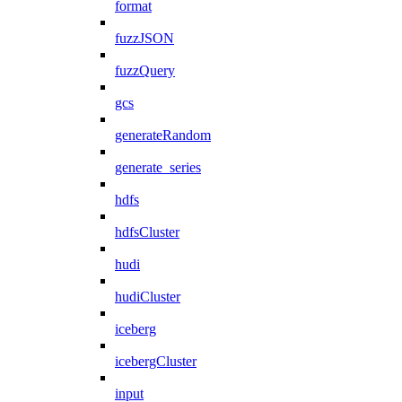
format
fuzzJSON
fuzzQuery
gcs
generateRandom
generate_series
hdfs
hdfsCluster
hudi
hudiCluster
iceberg
icebergCluster
input