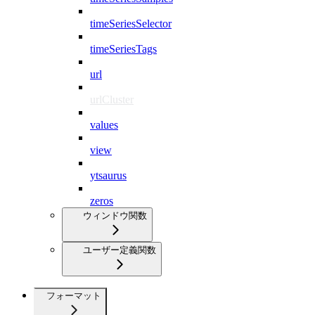
timeSeriesSelector
timeSeriesTags
url
urlCluster
values
view
ytsaurus
zeros
ウィンドウ関数
ユーザー定義関数
フォーマット