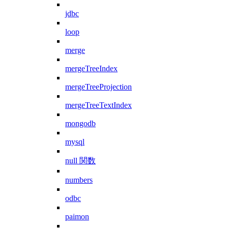
jdbc
loop
merge
mergeTreeIndex
mergeTreeProjection
mergeTreeTextIndex
mongodb
mysql
null 関数
numbers
odbc
paimon