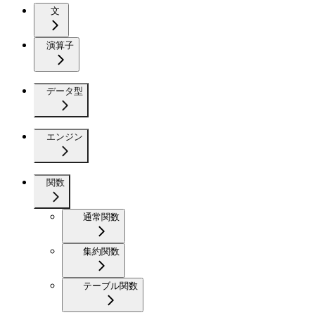
文
演算子
データ型
エンジン
関数
通常関数
集約関数
テーブル関数