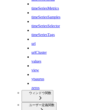
timeSeriesMetrics
timeSeriesSamples
timeSeriesSelector
timeSeriesTags
url
urlCluster
values
view
ytsaurus
zeros
ウィンドウ関数
ユーザー定義関数