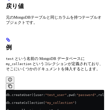
戻り値
元のMongoDBテーブルと同じカラムを持つテーブルオ
ブジェクトです。
例
という名前の MongoDB データベースに
test
というコレクションが定義されており、
my_collection
そこにいくつかのドキュメントを挿入するとします。
db
.
createUser
({user:
"test_user"
,pwd:
"password"
,roles:
db
.
createCollection
(
"my_collection"
)