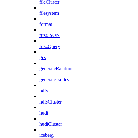
fileCluster
filesystem
format
fuzzJSON
fuzzQuery
gcs
generateRandom
generate_series
hdfs
hdfsCluster
hudi
hudiCluster
iceberg