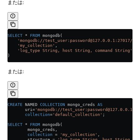
または:
SELECT
 *
 FROM
 mongodb(
    'mongodb://test_user:password@127.0.0.1:27017/tes
    'my_collection'
,
    'log_type String, host String, command String'
)
または:
CREATE
 NAMED 
COLLECTION
 mongo_creds 
AS
       uri
=
'mongodb://test_user:password@127.0.0.1:27
       collection
=
'default_collection'
;
SELECT
 *
 FROM
 mongodb(
        mongo_creds,
        collection
 =
 'my_collection'
,
        structure 
=
 'log_type String, host String, co