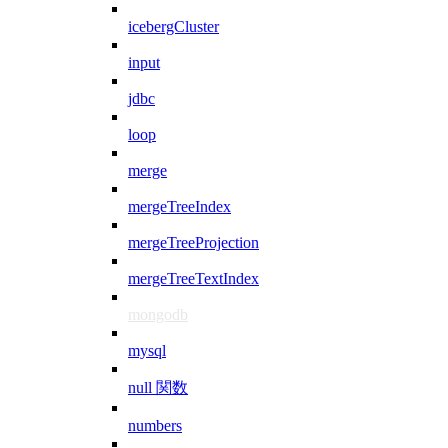
icebergCluster
input
jdbc
loop
merge
mergeTreeIndex
mergeTreeProjection
mergeTreeTextIndex
mongodb
mysql
null 関数
numbers