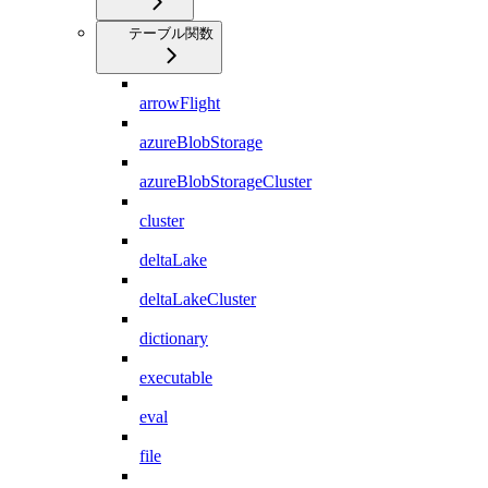
テーブル関数
arrowFlight
azureBlobStorage
azureBlobStorageCluster
cluster
deltaLake
deltaLakeCluster
dictionary
executable
eval
file