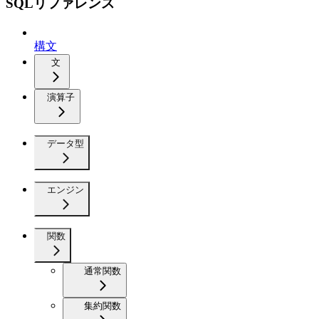
SQLリファレンス
構文
文
演算子
データ型
エンジン
関数
通常関数
集約関数