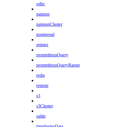
odbc
paimon
paimonCluster
postgresql
primes
prometheusQuery
prometheusQueryRange
redis
remote
s3
s3Cluster
sqlite
timeSeriesData