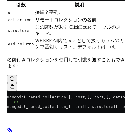
引数
説明
接続文字列。
uri
リモートコレクションの名前。
collection
この関数が返す ClickHouse テーブルのス
structure
キーマ。
WHERE 句内で
として扱うカラムのカ
oid
oid_columns
ンマ区切りリスト。デフォルトは
。
_id
名前付きコレクションを使用して引数を渡すこともでき
ます:
mongodb(_named_collection_[, host][, port][, database
-- or
mongodb(_named_collection_[, uri][, structure][, oid_