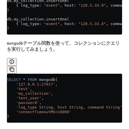
db
.
my_collection
.insertOne(
    { log_type: 
"event"
, host: 
"120.5.33.9"
, command:
)
db
.
my_collection
.insertOne(
    { log_type: 
"event"
, host: 
"120.5.33.4"
, command:
)
テーブル関数を使って、コレクションにクエリ
mongodb
を実行してみましょう。
SELECT
 *
 FROM
 mongodb(
    '127.0.0.1:27017'
,
    'test'
,
    'my_collection'
,
    'test_user'
,
    'password'
,
    'log_type String, host String, command String'
,
    'connectTimeoutMS=10000'
)