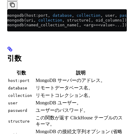
mongodb(host:port, 
database
, 
collection
, user, 
passwo
mongodb(uri, 
collection
, structure[, oid_columns]);
mongodb(named_collection_name[, <arg>=<value>...]);
引数
引数
説明
MongoDB サーバーのアドレス。
host:port
リモートデータベース名。
database
リモートコレクション名。
collection
MongoDB ユーザー。
user
ユーザーのパスワード。
password
この関数が返す ClickHouse テーブルのス
structure
キーマ。
MongoDB の接続文字列オプション (省略