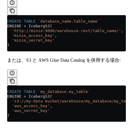
CREATE
 TABLE
 `database_name.table_name`
ENGINE 
=
 IcebergS3(
  'http://minio:9000/warehouse-rest/table_name/'
,
  'minio_access_key'
,
  'minio_secret_key'
)
または、S3 と AWS Glue Data Catalog を併用する場合:
CREATE
 TABLE
 `my_database.my_table`
ENGINE 
=
 IcebergS3(
  's3://my-data-bucket/warehouse/my_database/my_table
  'aws_access_key'
,
  'aws_secret_key'
)