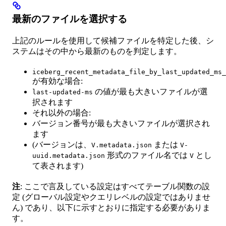
最新のファイルを選択する
上記のルールを使用して候補ファイルを特定した後、シ
ステムはその中から最新のものを判定します。
iceberg_recent_metadata_file_by_last_updated_ms_
が有効な場合:
の値が最も大きいファイルが選
last-updated-ms
択されます
それ以外の場合:
バージョン番号が最も大きいファイルが選択され
ます
(バージョンは、
または
V.metadata.json
V-
形式のファイル名では
とし
uuid.metadata.json
V
て表されます)
注
: ここで言及している設定はすべてテーブル関数の設
定 (グローバル設定やクエリレベルの設定ではありませ
ん) であり、以下に示すとおりに指定する必要がありま
す。