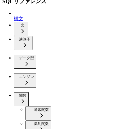
SQLリファレンス
構文
文
演算子
データ型
エンジン
関数
通常関数
集約関数