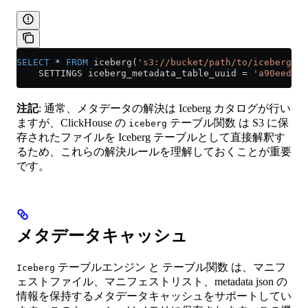
SELECT
 *
 FROM
 iceberg(
's3://bucket/path/to/iceberg_ta
    SETTINGS iceberg_metadata_table_uuid 
=
 'a90eed4c-
注記
: 通常、メタデータの解決は Iceberg カタログが行い
ますが、ClickHouse の
テーブル関数 は S3 に保
iceberg
存されたファイルを Iceberg テーブルとして直接解釈す
るため、これらの解決ルールを理解しておくことが重要
です。
メタデータキャッシュ
テーブルエンジン と テーブル関数 は、マニフ
Iceberg
ェストファイル、マニフェストリスト、metadata json の
情報を保持するメタデータキャッシュをサポートしてい