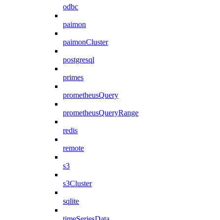
odbc
paimon
paimonCluster
postgresql
primes
prometheusQuery
prometheusQueryRange
redis
remote
s3
s3Cluster
sqlite
timeSeriesData