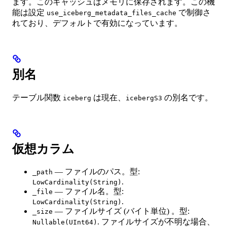
ます。このキャッシュはメモリに保存されます。この機
能は設定
で制御さ
use_iceberg_metadata_files_cache
れており、デフォルトで有効になっています。
別名
テーブル関数
は現在、
の別名です。
iceberg
icebergS3
仮想カラム
— ファイルのパス。型:
_path
.
LowCardinality(String)
— ファイル名。型:
_file
.
LowCardinality(String)
— ファイルサイズ (バイト単位) 。型:
_size
. ファイルサイズが不明な場合、
Nullable(UInt64)