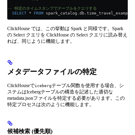
-- 特定のタイムスタンプでテーブルをクエリする
  SELECT
 *
 FROM
 spark_catalog
.
db
.time_travel_example_
ClickHouse では、この挙動は Spark と同様です。Spark
の Select クエリを ClickHouse の Select クエリに読み替え
れば、同じように機能します。
メタデータファイルの特定
ClickHouseで
テーブル関数を使用する場合、シ
iceberg
ステムはIcebergテーブルの構造を記述した適切な
metadata.jsonファイルを特定する必要があります。この
特定プロセスは次のように機能します。
候補検索 (優先順)