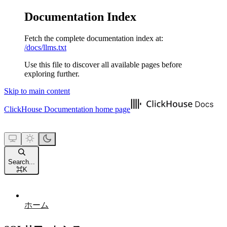
Documentation Index
Fetch the complete documentation index at:
/docs/llms.txt
Use this file to discover all available pages before
exploring further.
Skip to main content
ClickHouse Documentation
home page
Search...
⌘
K
ホーム