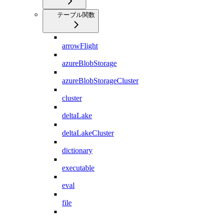
テーブル関数
arrowFlight
azureBlobStorage
azureBlobStorageCluster
cluster
deltaLake
deltaLakeCluster
dictionary
executable
eval
file