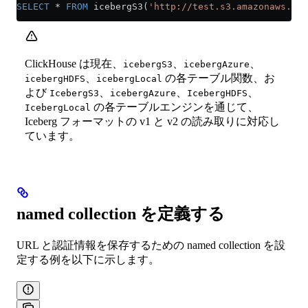
SELECT
 *
 FROM
 icebergS3(
'http://test.s3.amazonaws.com
ClickHouse は現在、
、
、
icebergS3
icebergAzure
、
の各テーブル関数、お
icebergHDFS
icebergLocal
よび
、
、
、
IcebergS3
icebergAzure
IcebergHDFS
の各テーブルエンジンを通じて、
IcebergLocal
Iceberg フォーマットの v1 と v2 の読み取りに対応し
ています。
named collection を定義する
URL と認証情報を保存するための named collection を設
定する例を以下に示します。