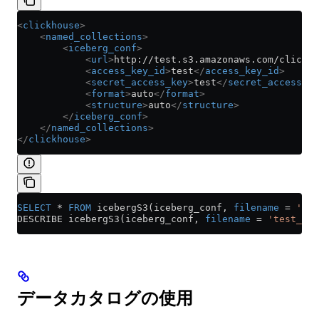
<
clickhouse
>
    <
named_collections
>
        <
iceberg_conf
>
            <
url
>
http://test.s3.amazonaws.com/clickho
            <
access_key_id
>
test
</
access_key_id
>
            <
secret_access_key
>
test
</
secret_access_ke
            <
format
>
auto
</
format
>
            <
structure
>
auto
</
structure
>
        </
iceberg_conf
>
    </
named_collections
>
</
clickhouse
>
SELECT
 *
 FROM
 icebergS3(iceberg_conf, 
filename
 =
 'tes
DESCRIBE icebergS3(iceberg_conf, 
filename
 =
 'test_tab
データカタログの使用