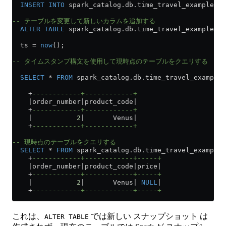
  INSERT INTO
 spark_catalog
.
db
.time_travel_example_2 
-- テーブルを変更して新しいカラムを追加する
  ALTER
 TABLE
 spark_catalog
.
db
.time_travel_example_2 
  ts 
=
 now
();
-- タイムスタンプ構文を使用して現時点のテーブルをクエリする
  SELECT
 *
 FROM
 spark_catalog
.
db
.time_travel_example_
    +
------------+------------+
    |order_number|product_code|
    +
------------+------------+
    |           
2
|       Venus|
    +
------------+------------+
-- 現時点のテーブルをクエリする
  SELECT
 *
 FROM
 spark_catalog
.
db
.time_travel_example_
    +
------------+------------+-----+
    |order_number|product_code|price|
    +
------------+------------+-----+
    |           
2
|       Venus| 
NULL
|
    +
------------+------------+-----+
これは、
では新しい スナップショット は
ALTER TABLE