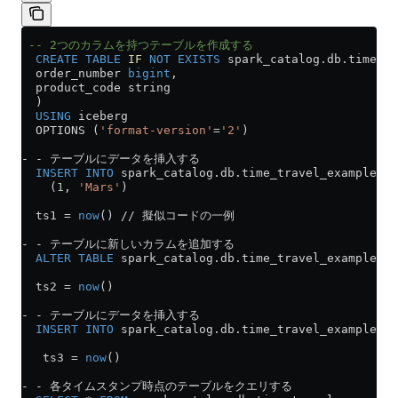
 -- 2つのカラムを持つテーブルを作成する
  CREATE
 TABLE
 IF
 NOT
 EXISTS
 spark_catalog
.
db
.time_tr
  order_number 
bigint
, 
  product_code string
  ) 
  USING
 iceberg 
  OPTIONS (
'format-version'
=
'2'
)
-
 -
 テーブルにデータを挿入する
  INSERT INTO
 spark_catalog
.
db
.time_travel_example 
VA
    (
1
, 
'Mars'
)
  ts1 
=
 now
() 
//
 擬似コードの一例
-
 -
 テーブルに新しいカラムを追加する
  ALTER
 TABLE
 spark_catalog
.
db
.time_travel_example 
AD
  ts2 
=
 now
()
-
 -
 テーブルにデータを挿入する
  INSERT INTO
 spark_catalog
.
db
.time_travel_example 
VA
   ts3 
=
 now
()
-
 -
 各タイムスタンプ時点のテーブルをクエリする