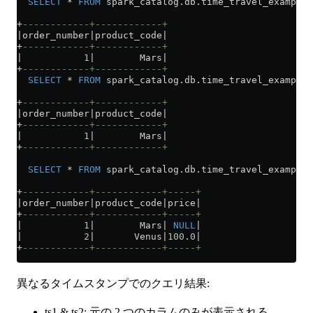
  SELECT
 *
 FROM
 spark_catalog
.
db
.time_travel_example 
+
------------+------------+
|order_number|product_code|
+
------------+------------+
|           
1
|        Mars|
+
------------+------------+
  SELECT
 *
 FROM
 spark_catalog
.
db
.time_travel_example 
+
------------+------------+
|order_number|product_code|
+
------------+------------+
|           
1
|        Mars|
+
------------+------------+
  SELECT
 *
 FROM
 spark_catalog
.
db
.time_travel_example 
+
------------+------------+-----+
|order_number|product_code|price|
+
------------+------------+-----+
|           
1
|        Mars| 
NULL
|
|           
2
|       Venus|
100
.
0
|
+
------------+------------+-----+
異なるタイムスタンプでのクエリ結果:
ts1 & ts2: 元の 2 つのカラムのみが表示される