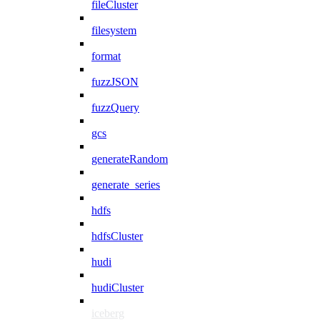
fileCluster
filesystem
format
fuzzJSON
fuzzQuery
gcs
generateRandom
generate_series
hdfs
hdfsCluster
hudi
hudiCluster
iceberg