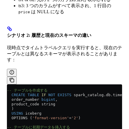
ts3: 3 つのカラムがすべて表示され、1 行目の
は NULL になる
price
シナリオ 2: 履歴と現在のスキーマの違い
現時点でタイムトラベルクエリを実行すると、現在のテ
ーブルとは異なるスキーマが表示されることがありま
す：
-- テーブルを作成する
  CREATE
 TABLE
 IF
 NOT
 EXISTS
 spark_catalog
.
db
.time_tr
  order_number 
bigint
, 
  product_code string
  ) 
  USING
 iceberg 
  OPTIONS (
'format-version'
=
'2'
)
-- テーブルに初期データを挿入する