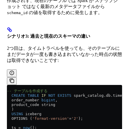
作成されず、現在のテーブルでは Spark が スナップシ
ョット ではなく最新のメタデータファイルから
の値を取得するために発生します。
schema_id
シナリオ3: 過去と現在のスキーマの違い
2つ目は、タイムトラベルを使っても、そのテーブルに
まだデータが一度も書き込まれていなかった時点の状態
は取得できないことです:
-- テーブルを作成する
  CREATE
 TABLE
 IF
 NOT
 EXISTS
 spark_catalog
.
db
.time_tr
  order_number 
bigint
, 
  product_code string
  ) 
  USING
 iceberg 
  OPTIONS (
'format-version'
=
'2'
);
  ts 
=
 now
();