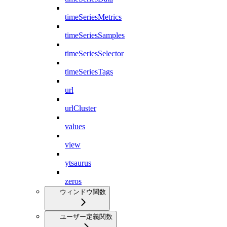
timeSeriesMetrics
timeSeriesSamples
timeSeriesSelector
timeSeriesTags
url
urlCluster
values
view
ytsaurus
zeros
ウィンドウ関数
ユーザー定義関数