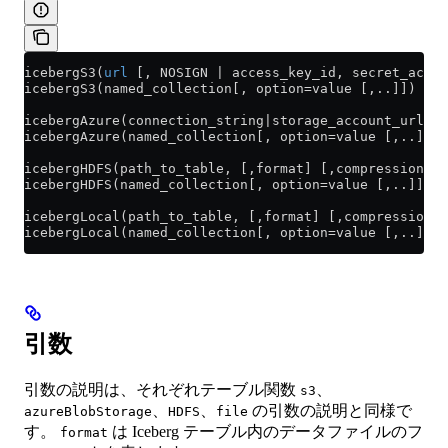
icebergS3(
url
 [, NOSIGN | access_key_id, secret_acces
icebergS3(named_collection[, option=value [,..]])
icebergAzure(connection_string|storage_account_url, c
icebergAzure(named_collection[, option=value [,..]])
icebergHDFS(path_to_table, [,format] [,compression_me
icebergHDFS(named_collection[, option=value [,..]])
icebergLocal(path_to_table, [,format] [,compression_m
icebergLocal(named_collection[, option=value [,..]])
引数
引数の説明は、それぞれテーブル関数
、
s3
、
、
の引数の説明と同様で
azureBlobStorage
HDFS
file
す。
は Iceberg テーブル内のデータファイルのフ
format