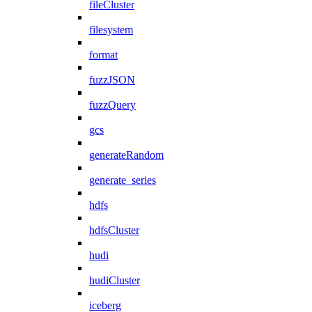
fileCluster
filesystem
format
fuzzJSON
fuzzQuery
gcs
generateRandom
generate_series
hdfs
hdfsCluster
hudi
hudiCluster
iceberg