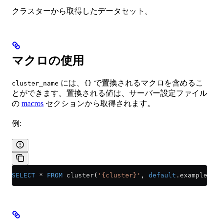
クラスターから取得したデータセット。
マクロの使用
には、
で置換されるマクロを含めるこ
cluster_name
{}
とができます。置換される値は、サーバー設定ファイル
の
macros
セクションから取得されます。
例:
SELECT
 *
 FROM
 cluster(
'{cluster}'
, 
default
.example_ta