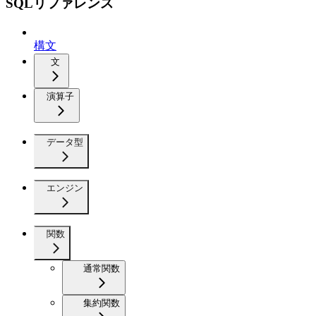
SQLリファレンス
構文
文
演算子
データ型
エンジン
関数
通常関数
集約関数