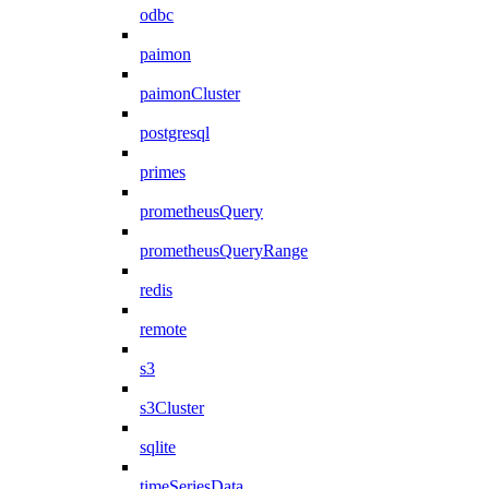
odbc
paimon
paimonCluster
postgresql
primes
prometheusQuery
prometheusQueryRange
redis
remote
s3
s3Cluster
sqlite
timeSeriesData