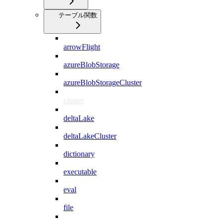
テーブル関数
arrowFlight
azureBlobStorage
azureBlobStorageCluster
cluster
deltaLake
deltaLakeCluster
dictionary
executable
eval
file