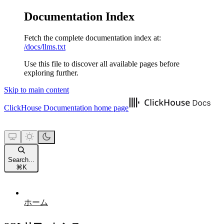
Documentation Index
Fetch the complete documentation index at:
/docs/llms.txt
Use this file to discover all available pages before
exploring further.
Skip to main content
ClickHouse Documentation
home page
Search...
⌘
K
ホーム