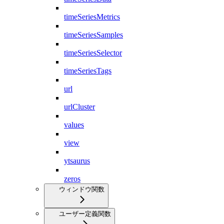
timeSeriesMetrics
timeSeriesSamples
timeSeriesSelector
timeSeriesTags
url
urlCluster
values
view
ytsaurus
zeros
ウィンドウ関数
ユーザー定義関数