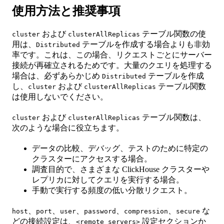
使用方法と推奨事項
および
テーブル関数の使
cluster
clusterAllReplicas
用は、
テーブルを作成する場合よりも非効
Distributed
率です。これは、この場合、リクエストごとにサーバー
接続が再確立されるためです。大量のクエリを処理する
場合は、必ずあらかじめ
テーブルを作成
Distributed
し、
および
テーブル関数
cluster
clusterAllReplicas
は使用しないでください。
および
テーブル関数は、
cluster
clusterAllReplicas
次のような場合に役立ちます。
データの比較、デバッグ、テストのために特定の
クラスターにアクセスする場合。
調査目的で、さまざまな ClickHouse クラスターや
レプリカに対してクエリを実行する場合。
手動で実行する頻度の低い分散リクエスト。
、
、
、
、
、
な
host
port
user
password
compression
secure
どの接続設定は、
設定セクションか
<remote_servers>