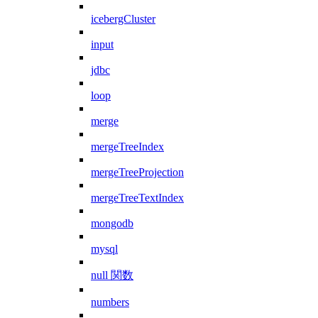
icebergCluster
input
jdbc
loop
merge
mergeTreeIndex
mergeTreeProjection
mergeTreeTextIndex
mongodb
mysql
null 関数
numbers