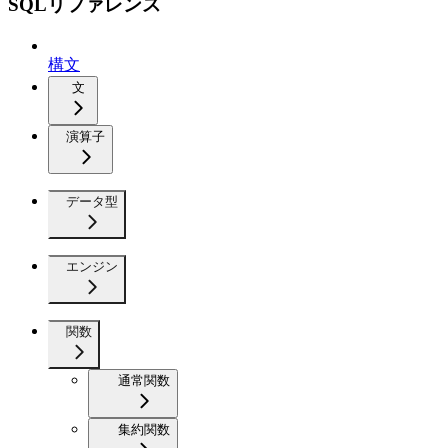
SQLリファレンス
構文
文
演算子
データ型
エンジン
関数
通常関数
集約関数