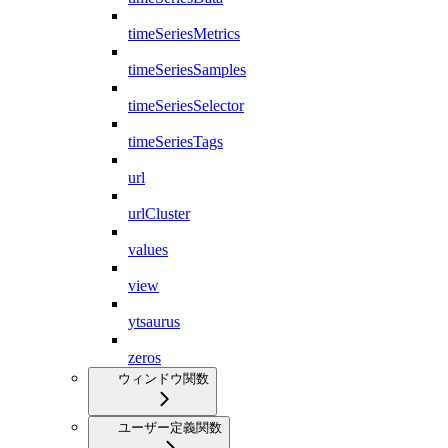
timeSeriesMetrics
timeSeriesSamples
timeSeriesSelector
timeSeriesTags
url
urlCluster
values
view
ytsaurus
zeros
ウィンドウ関数
ユーザー定義関数