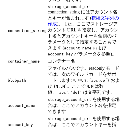
—
storage_account_url
connection_string にはアカウント名
とキーが含まれます (
接続文字列の
作成
)。また、ここでストレージア
カウント URL を指定し、アカウン
connection_string
ト名とアカウントキーを個別のパ
ラメータとして指定することもで
きます (
および
account_name
パラメータを参照)。
account_key
コンテナー名
container_name
ファイルパスです。readonly モード
では、次のワイルドカードをサポ
ートします:
,
,
,
およ
blobpath
*
**
?
{abc,def}
び
。ここで
,
は数
{N..M}
N
M
値、
,
は文字列です。
'abc'
'def'
を使用する場
storage_account_url
合は、ここでアカウント名を指定
account_name
できます
を使用する場
storage_account_url
合は、ここでアカウントキーを指
account_key