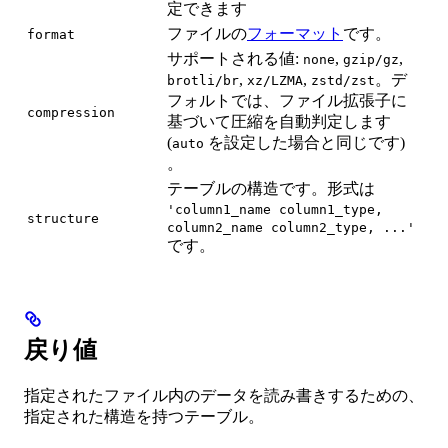
定できます
ファイルの
フォーマット
です。
format
サポートされる値:
,
,
none
gzip/gz
,
,
。デ
brotli/br
xz/LZMA
zstd/zst
フォルトでは、ファイル拡張子に
compression
基づいて圧縮を自動判定します
(
を設定した場合と同じです)
auto
。
テーブルの構造です。形式は
'column1_name column1_type,
structure
column2_name column2_type, ...'
です。
戻り値
指定されたファイル内のデータを読み書きするための、
指定された構造を持つテーブル。