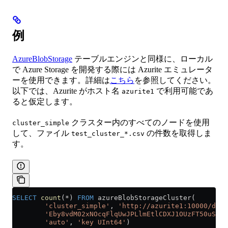
例
AzureBlobStorage
テーブルエンジンと同様に、ローカル
で Azure Storage を開発する際には Azurite エミュレータ
ーを使用できます。詳細は
こちら
を参照してください。
以下では、Azurite がホスト名
で利用可能であ
azurite1
ると仮定します。
クラスター内のすべてのノードを使用
cluster_simple
して、ファイル
の件数を取得しま
test_cluster_*.csv
す。
SELECT
 count
(
*
) 
FROM
 azureBlobStorageCluster(
        'cluster_simple'
, 
'http://azurite1:10000/devs
        'Eby8vdM02xNOcqFlqUwJPLlmEtlCDXJ1OUzFT50uSRZ6
        'auto'
, 
'key UInt64'
)