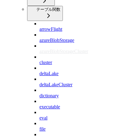
テーブル関数
arrowFlight
azureBlobStorage
azureBlobStorageCluster
cluster
deltaLake
deltaLakeCluster
dictionary
executable
eval
file