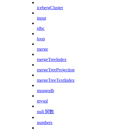
icebergCluster
input
jdbc
loop
merge
mergeTreeIndex
mergeTreeProjection
mergeTreeTextIndex
mongodb
mysql
null 関数
numbers