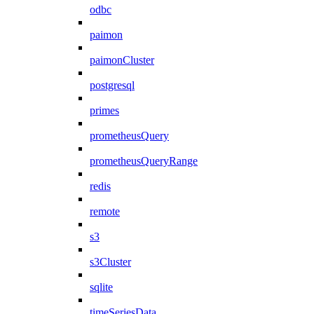
odbc
paimon
paimonCluster
postgresql
primes
prometheusQuery
prometheusQueryRange
redis
remote
s3
s3Cluster
sqlite
timeSeriesData