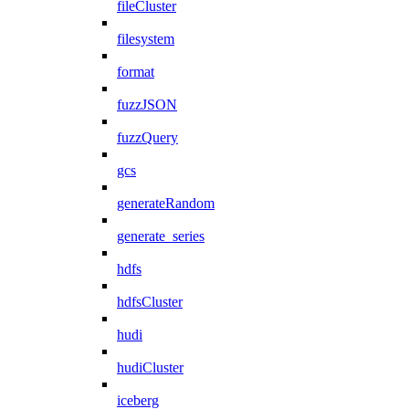
fileCluster
filesystem
format
fuzzJSON
fuzzQuery
gcs
generateRandom
generate_series
hdfs
hdfsCluster
hudi
hudiCluster
iceberg