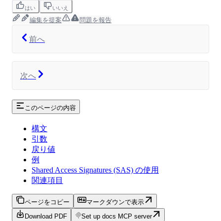
はい
いいえ
編集を提案
問題を報告
前へ
次へ
このページの内容
構文
引数
戻り値
例
Shared Access Signatures (SAS) の使用
関連項目
ページをコピー
マークダウンで表示
Download PDF
Set up docs MCP server